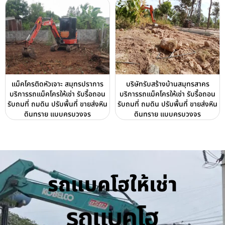
แม็คโครติดหัวเจาะ สมุทรปราการ
บริษัทรับสร้างบ้านสมุทรสาคร
บริการรถแม็คโครให้เช่า รับรื้อถอน
บริการรถแม็คโครให้เช่า รับรื้อถอน
รับถมที่ ถมดิน ปรับพื้นที่ ขายส่งหิน
รับถมที่ ถมดิน ปรับพื้นที่ ขายส่งหิน
ดินทราย แบบครบวงจร
ดินทราย แบบครบวงจร
รถแบคโฮให้เช่า