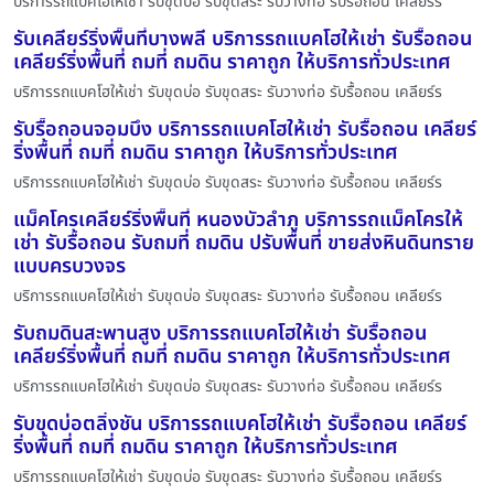
บริการรถแบคโฮให้เช่า รับขุดบ่อ รับขุดสระ รับวางท่อ รับรื้อถอน เคลียร์ร
รับเคลียร์ริ่งพื้นที่บางพลี บริการรถแบคโฮให้เช่า รับรื้อถอน
เคลียร์ริ่งพื้นที่ ถมที่ ถมดิน ราคาถูก ให้บริการทั่วประเทศ
บริการรถแบคโฮให้เช่า รับขุดบ่อ รับขุดสระ รับวางท่อ รับรื้อถอน เคลียร์ร
รับรื้อถอนจอมบึง บริการรถแบคโฮให้เช่า รับรื้อถอน เคลียร์
ริ่งพื้นที่ ถมที่ ถมดิน ราคาถูก ให้บริการทั่วประเทศ
บริการรถแบคโฮให้เช่า รับขุดบ่อ รับขุดสระ รับวางท่อ รับรื้อถอน เคลียร์ร
แม็คโครเคลียร์ริ่งพื้นที่ หนองบัวลำภู บริการรถแม็คโครให้
เช่า รับรื้อถอน รับถมที่ ถมดิน ปรับพื้นที่ ขายส่งหินดินทราย
แบบครบวงจร
บริการรถแบคโฮให้เช่า รับขุดบ่อ รับขุดสระ รับวางท่อ รับรื้อถอน เคลียร์ร
รับถมดินสะพานสูง บริการรถแบคโฮให้เช่า รับรื้อถอน
เคลียร์ริ่งพื้นที่ ถมที่ ถมดิน ราคาถูก ให้บริการทั่วประเทศ
บริการรถแบคโฮให้เช่า รับขุดบ่อ รับขุดสระ รับวางท่อ รับรื้อถอน เคลียร์ร
รับขุดบ่อตลิ่งชัน บริการรถแบคโฮให้เช่า รับรื้อถอน เคลียร์
ริ่งพื้นที่ ถมที่ ถมดิน ราคาถูก ให้บริการทั่วประเทศ
บริการรถแบคโฮให้เช่า รับขุดบ่อ รับขุดสระ รับวางท่อ รับรื้อถอน เคลียร์ร