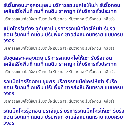
รับรื้นถอนบางคอแหลม บริการรถแบคโฮให้เช่า รับรื้อถอน
เคลียร์ริ่งพื้นที่ ถมที่ ถมดิน ราคาถูก ให้บริการทั่วประเทศ
บริการรถแบคโฮให้เช่า รับขุดบ่อ รับขุดสระ รับวางท่อ รับรื้อถอน เคลียร์ร
แม็คโครรับจ้าง อุทัยธานี บริการรถแม็คโครให้เช่า รับรื้อ
ถอน รับถมที่ ถมดิน ปรับพื้นที่ ขายส่งหินดินทราย แบบครบ
วงจร
บริการรถแบคโฮให้เช่า รับขุดบ่อ รับขุดสระ รับวางท่อ รับรื้อถอน เคลียร์ร
รับขุดสระคลองเตย บริการรถแบคโฮให้เช่า รับรื้อถอน
เคลียร์ริ่งพื้นที่ ถมที่ ถมดิน ราคาถูก ให้บริการทั่วประเทศ
บริการรถแบคโฮให้เช่า รับขุดบ่อ รับขุดสระ รับวางท่อ รับรื้อถอน เคลียร์ร
รถแม็คโครรื้อถอน ชุมพร บริการรถแม็คโครให้เช่า รับรื้อ
ถอน รับถมที่ ถมดิน ปรับพื้นที่ ขายส่งหินดินทราย แบบครบ
วงจร
บริการรถแบคโฮให้เช่า รับขุดบ่อ รับขุดสระ รับวางท่อ รับรื้อถอน เคลียร์ร
รถแม็คโครรื้อถอน ปราจีนบุรี บริการรถแม็คโครให้เช่า รับรื้อ
ถอน รับถมที่ ถมดิน ปรับพื้นที่ ขายส่งหินดินทราย แบบครบ
วงจร