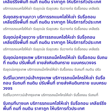
เคลียร์ริ่งพื้นที่ ถมที่ ถมดิน ราคาถูก ให้บริการทั่วประเทศ
บริการรถแบคโฮให้เช่า รับขุดบ่อ รับขุดสระ รับวางท่อ รับรื้อถอน เคลียร์ร
รับขุดสระยานนาวา บริการรถแบคโฮให้เช่า รับรื้อถอน
เคลียร์ริ่งพื้นที่ ถมที่ ถมดิน ราคาถูก ให้บริการทั่วประเทศ
บริการรถแบคโฮให้เช่า รับขุดบ่อ รับขุดสระ รับวางท่อ รับรื้อถอน เคลียร์ร
รับขุดบ่อห้วยขวาง บริการรถแบคโฮให้เช่า รับรื้อถอน
เคลียร์ริ่งพื้นที่ ถมที่ ถมดิน ราคาถูก ให้บริการทั่วประเทศ
บริการรถแบคโฮให้เช่า รับขุดบ่อ รับขุดสระ รับวางท่อ รับรื้อถอน เคลียร์ร
รับขุดบ่อกรุงเทพ บริการรถแม็คโครให้เช่า รับรื้อถอน รับถม
ที่ ถมดิน ปรับพื้นที่ ขายส่งหินดินทราย แบบครบวงจร
รับขุดบ่อกรุงเทพ บริการรถแม็คโครให้เช่า รับรื้อถอน รับถมที่ ถมดิน ปรับ
รับรีโนเวททาวน์เฮ้ากรุงเทพ บริการรถแม็คโครให้เช่า รับรื้อ
ถอน รับถมที่ ถมดิน ปรับพื้นที่ ขายส่งหินดินทราย แบบครบ
วงจร
รับรีโนเวททาวน์เฮ้ากรุงเทพ บริการรถแม็คโครให้เช่า รับรื้อถอน รับถมที่
รับถมที่บางแค บริการรถแบคโฮให้เช่า รับรื้อถอน เคลียร์ริ่ง
พื้นที่ ถมที่ ถมดิน ราคาถูก ให้บริการทั่วประเทศ