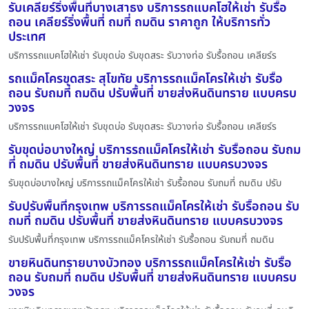
รับเคลียร์ริ่งพื้นที่บางเสาธง บริการรถแบคโฮให้เช่า รับรื้อ
ถอน เคลียร์ริ่งพื้นที่ ถมที่ ถมดิน ราคาถูก ให้บริการทั่ว
ประเทศ
บริการรถแบคโฮให้เช่า รับขุดบ่อ รับขุดสระ รับวางท่อ รับรื้อถอน เคลียร์ร
รถแม็คโครขุดสระ สุโขทัย บริการรถแม็คโครให้เช่า รับรื้อ
ถอน รับถมที่ ถมดิน ปรับพื้นที่ ขายส่งหินดินทราย แบบครบ
วงจร
บริการรถแบคโฮให้เช่า รับขุดบ่อ รับขุดสระ รับวางท่อ รับรื้อถอน เคลียร์ร
รับขุดบ่อบางใหญ่ บริการรถแม็คโครให้เช่า รับรื้อถอน รับถม
ที่ ถมดิน ปรับพื้นที่ ขายส่งหินดินทราย แบบครบวงจร
รับขุดบ่อบางใหญ่ บริการรถแม็คโครให้เช่า รับรื้อถอน รับถมที่ ถมดิน ปรับ
รับปรับพื้นที่กรุงเทพ บริการรถแม็คโครให้เช่า รับรื้อถอน รับ
ถมที่ ถมดิน ปรับพื้นที่ ขายส่งหินดินทราย แบบครบวงจร
รับปรับพื้นที่กรุงเทพ บริการรถแม็คโครให้เช่า รับรื้อถอน รับถมที่ ถมดิน
ขายหินดินทรายบางบัวทอง บริการรถแม็คโครให้เช่า รับรื้อ
ถอน รับถมที่ ถมดิน ปรับพื้นที่ ขายส่งหินดินทราย แบบครบ
วงจร