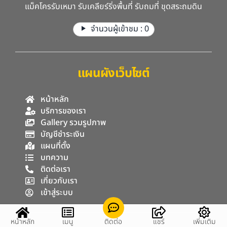
แม็คโครรับเหมา รับเคลียร์ริ่งพื้นที่ รับถมที่ ขุดสระถมดิน
จำนวนผู้เข้าชม :
0
แผนผังเว็บไซต์
หน้าหลัก
บริการของเรา
Gallery รวมรูปภาพ
บัญชีชำระเงิน
แผนที่ตั้ง
บทความ
ติดต่อเรา
เกี่ยวกับเรา
เข้าสู่ระบบ
หน้าหลัก
เมนู
ติดต่อ
แชร์
เพิ่มเติม