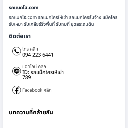
รถแบคโฮ.com
รถแบคโฮ.com รถแมคโครให้เช่า รถแมคโครรับจ้าง แม็คโคร
รับเหมา รับเคลียร์ริ่งพื้นที่ รับถมที่ ขุดสระถมดิน
ติดต่อเรา
โทร คลิก
094 223 6441
แอดไลน์ คลิก
ID: รถแม็คโครให้เช่า
789
Facebook คลิก
บทความที่คล้ายกัน