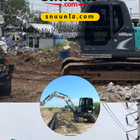
รถแบคโฮ.com
รถแม็คโครให้เช่าใกล้ฉัน ให้เช่ารถแม็คโครหัวแย็ก บริการ รถแม็คโคร
ให้เช่า รถแบคโฮรับจ้าง แบคโฮรับเหมา ราคาถูก