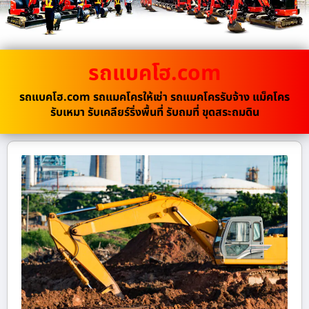
รถแบคโฮ.com
รถแบคโฮ.com รถแมคโครให้เช่า รถแมคโครรับจ้าง แม็คโคร
รับเหมา รับเคลียร์ริ่งพื้นที่ รับถมที่ ขุดสระถมดิน