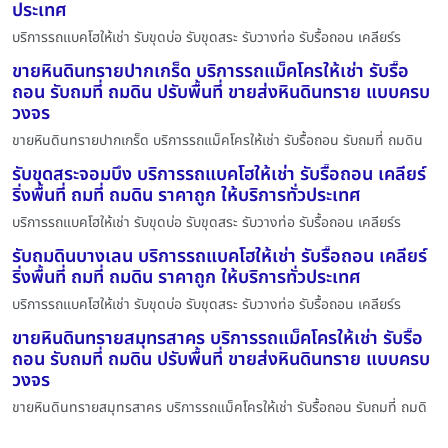
ประเทศ
บริการรถแบคโฮให้เช่า รับขุดบ่อ รับขุดสระ รับวางท่อ รับรื้อถอน เคลียร์ร
ขายหินดินทรายปากเกร็ด บริการรถแม็คโครให้เช่า รับรื้อ
ถอน รับถมที่ ถมดิน ปรับพื้นที่ ขายส่งหินดินทราย แบบครบ
วงจร
ขายหินดินทรายปากเกร็ด บริการรถแม็คโครให้เช่า รับรื้อถอน รับถมที่ ถมดิน
รับขุดสระจอมบึง บริการรถแบคโฮให้เช่า รับรื้อถอน เคลียร์
ริ่งพื้นที่ ถมที่ ถมดิน ราคาถูก ให้บริการทั่วประเทศ
บริการรถแบคโฮให้เช่า รับขุดบ่อ รับขุดสระ รับวางท่อ รับรื้อถอน เคลียร์ร
รับถมดินบางเลน บริการรถแบคโฮให้เช่า รับรื้อถอน เคลียร์
ริ่งพื้นที่ ถมที่ ถมดิน ราคาถูก ให้บริการทั่วประเทศ
บริการรถแบคโฮให้เช่า รับขุดบ่อ รับขุดสระ รับวางท่อ รับรื้อถอน เคลียร์ร
ขายหินดินทรายสมุทรสาคร บริการรถแม็คโครให้เช่า รับรื้อ
ถอน รับถมที่ ถมดิน ปรับพื้นที่ ขายส่งหินดินทราย แบบครบ
วงจร
ขายหินดินทรายสมุทรสาคร บริการรถแม็คโครให้เช่า รับรื้อถอน รับถมที่ ถมดิ