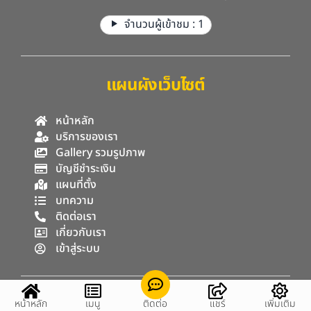
จำนวนผู้เข้าชม :
1
แผนผังเว็บไซต์
หน้าหลัก
บริการของเรา
Gallery รวมรูปภาพ
บัญชีชำระเงิน
แผนที่ตั้ง
บทความ
ติดต่อเรา
เกี่ยวกับเรา
เข้าสู่ระบบ
หน้าหลัก
เมนู
ติดต่อ
แชร์
เพิ่มเติม