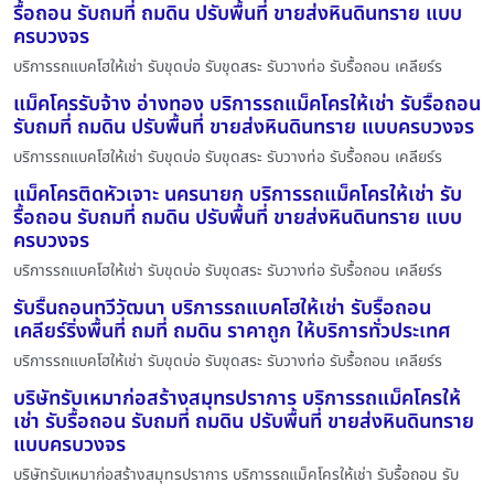
รื้อถอน รับถมที่ ถมดิน ปรับพื้นที่ ขายส่งหินดินทราย แบบ
ครบวงจร
บริการรถแบคโฮให้เช่า รับขุดบ่อ รับขุดสระ รับวางท่อ รับรื้อถอน เคลียร์ร
แม็คโครรับจ้าง อ่างทอง บริการรถแม็คโครให้เช่า รับรื้อถอน
รับถมที่ ถมดิน ปรับพื้นที่ ขายส่งหินดินทราย แบบครบวงจร
บริการรถแบคโฮให้เช่า รับขุดบ่อ รับขุดสระ รับวางท่อ รับรื้อถอน เคลียร์ร
แม็คโครติดหัวเจาะ นครนายก บริการรถแม็คโครให้เช่า รับ
รื้อถอน รับถมที่ ถมดิน ปรับพื้นที่ ขายส่งหินดินทราย แบบ
ครบวงจร
บริการรถแบคโฮให้เช่า รับขุดบ่อ รับขุดสระ รับวางท่อ รับรื้อถอน เคลียร์ร
รับรื้นถอนทวีวัฒนา บริการรถแบคโฮให้เช่า รับรื้อถอน
เคลียร์ริ่งพื้นที่ ถมที่ ถมดิน ราคาถูก ให้บริการทั่วประเทศ
บริการรถแบคโฮให้เช่า รับขุดบ่อ รับขุดสระ รับวางท่อ รับรื้อถอน เคลียร์ร
บริษัทรับเหมาก่อสร้างสมุทรปราการ บริการรถแม็คโครให้
เช่า รับรื้อถอน รับถมที่ ถมดิน ปรับพื้นที่ ขายส่งหินดินทราย
แบบครบวงจร
บริษัทรับเหมาก่อสร้างสมุทรปราการ บริการรถแม็คโครให้เช่า รับรื้อถอน รับ