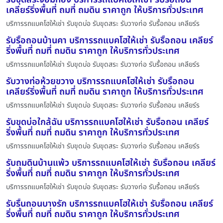
เคลียร์ริ่งพื้นที่ ถมที่ ถมดิน ราคาถูก ให้บริการทั่วประเทศ
บริการรถแบคโฮให้เช่า รับขุดบ่อ รับขุดสระ รับวางท่อ รับรื้อถอน เคลียร์ร
รับรื้อถอนบ้านคา บริการรถแบคโฮให้เช่า รับรื้อถอน เคลียร์
ริ่งพื้นที่ ถมที่ ถมดิน ราคาถูก ให้บริการทั่วประเทศ
บริการรถแบคโฮให้เช่า รับขุดบ่อ รับขุดสระ รับวางท่อ รับรื้อถอน เคลียร์ร
รับวางท่อห้วยขวาง บริการรถแบคโฮให้เช่า รับรื้อถอน
เคลียร์ริ่งพื้นที่ ถมที่ ถมดิน ราคาถูก ให้บริการทั่วประเทศ
บริการรถแบคโฮให้เช่า รับขุดบ่อ รับขุดสระ รับวางท่อ รับรื้อถอน เคลียร์ร
รับขุดบ่อใกล้ฉัน บริการรถแบคโฮให้เช่า รับรื้อถอน เคลียร์
ริ่งพื้นที่ ถมที่ ถมดิน ราคาถูก ให้บริการทั่วประเทศ
บริการรถแบคโฮให้เช่า รับขุดบ่อ รับขุดสระ รับวางท่อ รับรื้อถอน เคลียร์ร
รับถมดินบ้านแพ้ว บริการรถแบคโฮให้เช่า รับรื้อถอน เคลียร์
ริ่งพื้นที่ ถมที่ ถมดิน ราคาถูก ให้บริการทั่วประเทศ
บริการรถแบคโฮให้เช่า รับขุดบ่อ รับขุดสระ รับวางท่อ รับรื้อถอน เคลียร์ร
รับรื้นถอนบางรัก บริการรถแบคโฮให้เช่า รับรื้อถอน เคลียร์
ริ่งพื้นที่ ถมที่ ถมดิน ราคาถูก ให้บริการทั่วประเทศ