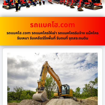
รถแบคโฮ.com
รถแบคโฮ.com รถแมคโครให้เช่า รถแมคโครรับจ้าง แม็คโคร
รับเหมา รับเคลียร์ริ่งพื้นที่ รับถมที่ ขุดสระถมดิน