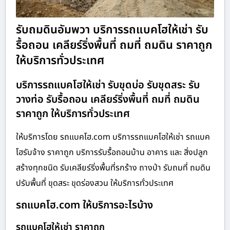
รับถมดินอัมพวา บริการรถแบคโฮให้เช่า รับ
รื้อถอน เคลียร์ริ่งพื้นที่ ถมที่ ถมดิน ราคาถูก
ให้บริการทั่วประเทศ
บริการรถแบคโฮให้เช่า รับขุดบ่อ รับขุดสระ รับ
วางท่อ รับรื้อถอน เคลียร์ริ่งพื้นที่ ถมที่ ถมดิน
ราคาถูก ให้บริการทั่วประเทศ
ให้บริการโดย รถแบคโฮ.com บริการรถแบคโฮให้เช่า รถแบค
โฮรับจ้าง ราคาถูก บริการรับรื้อถอนบ้าน อาคาร และ สิ่งปลูก
สร้างทุกชนิด รับเคลียร์ริ่งพื้นที่รกร้าง ถางป่า รับถมที่ ถมดิน
ปรับพื้นที่ ขุดสระ ขุดร่องสวน ให้บริการทั่วประเทศ
รถแบคโฮ.com ให้บริการอะไรบ้าง
รถแบคโฮให้เช่า ราคาถูก