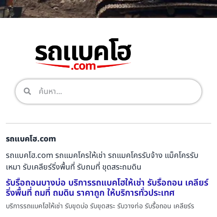
รถแบคโฮ.com
รถแบคโฮ.com รถแมคโครให้เช่า รถแมคโครรับจ้าง แม็คโครรับ
เหมา รับเคลียร์ริ่งพื้นที่ รับถมที่ ขุดสระถมดิน
รับรื้อถอนบางบ่อ บริการรถแบคโฮให้เช่า รับรื้อถอน เคลียร์
ริ่งพื้นที่ ถมที่ ถมดิน ราคาถูก ให้บริการทั่วประเทศ
บริการรถแบคโฮให้เช่า รับขุดบ่อ รับขุดสระ รับวางท่อ รับรื้อถอน เคลียร์ร