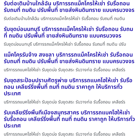
รับต่อเติมบ้านใกล้ฉัน บริการรถแม็คโครให้เช่า รับรื้อถอน
รับถมที่ ถมดิน ปรับพื้นที่ ขายส่งหินดินทราย แบบครบวงจร
รับต่อเติมบ้านใกล้ฉัน บริการรถแม็คโครให้เช่า รับรื้อถอน รับถมที่ ถมดิน
รับขุดบ่อนนทบุรี บริการรถแม็คโครให้เช่า รับรื้อถอน รับถม
ที่ ถมดิน ปรับพื้นที่ ขายส่งหินดินทราย แบบครบวงจร
รับขุดบ่อนนทบุรี บริการรถแม็คโครให้เช่า รับรื้อถอน รับถมที่ ถมดิน ปรับ
แม็คโครรับจ้าง สงขลา บริการรถแม็คโครให้เช่า รับรื้อถอน
รับถมที่ ถมดิน ปรับพื้นที่ ขายส่งหินดินทราย แบบครบวงจร
บริการรถแบคโฮให้เช่า รับขุดบ่อ รับขุดสระ รับวางท่อ รับรื้อถอน เคลียร์ร
รับขุดสระป้อมปราบศัตรูพ่าย บริการรถแบคโฮให้เช่า รับรื้อ
ถอน เคลียร์ริ่งพื้นที่ ถมที่ ถมดิน ราคาถูก ให้บริการทั่ว
ประเทศ
บริการรถแบคโฮให้เช่า รับขุดบ่อ รับขุดสระ รับวางท่อ รับรื้อถอน เคลียร์ร
รับเคลียร์ริ่งพื้นที่เมืองสมุทรสาคร บริการรถแบคโฮให้เช่า
รับรื้อถอน เคลียร์ริ่งพื้นที่ ถมที่ ถมดิน ราคาถูก ให้บริการทั่ว
ประเทศ
บริการรถแบคโฮให้เช่า รับขุดบ่อ รับขุดสระ รับวางท่อ รับรื้อถอน เคลียร์ร