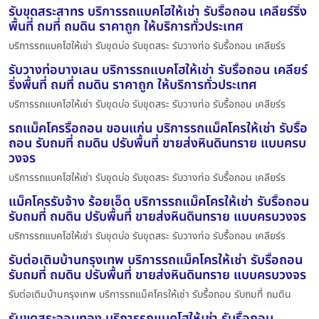
รับขุดสระสาทร บริการรถแบคโฮให้เช่า รับรื้อถอน เคลียร์ริ่ง
พื้นที่ ถมที่ ถมดิน ราคาถูก ให้บริการทั่วประเทศ
บริการรถแบคโฮให้เช่า รับขุดบ่อ รับขุดสระ รับวางท่อ รับรื้อถอน เคลียร์ร
รับวางท่อบางเลน บริการรถแบคโฮให้เช่า รับรื้อถอน เคลียร์
ริ่งพื้นที่ ถมที่ ถมดิน ราคาถูก ให้บริการทั่วประเทศ
บริการรถแบคโฮให้เช่า รับขุดบ่อ รับขุดสระ รับวางท่อ รับรื้อถอน เคลียร์ร
รถแม็คโครรื้อถอน ขอนแก่น บริการรถแม็คโครให้เช่า รับรื้อ
ถอน รับถมที่ ถมดิน ปรับพื้นที่ ขายส่งหินดินทราย แบบครบ
วงจร
บริการรถแบคโฮให้เช่า รับขุดบ่อ รับขุดสระ รับวางท่อ รับรื้อถอน เคลียร์ร
แม็คโครรับจ้าง ร้อยเอ็ด บริการรถแม็คโครให้เช่า รับรื้อถอน
รับถมที่ ถมดิน ปรับพื้นที่ ขายส่งหินดินทราย แบบครบวงจร
บริการรถแบคโฮให้เช่า รับขุดบ่อ รับขุดสระ รับวางท่อ รับรื้อถอน เคลียร์ร
รับต่อเติมบ้านกรุงเทพ บริการรถแม็คโครให้เช่า รับรื้อถอน
รับถมที่ ถมดิน ปรับพื้นที่ ขายส่งหินดินทราย แบบครบวงจร
รับต่อเติมบ้านกรุงเทพ บริการรถแม็คโครให้เช่า รับรื้อถอน รับถมที่ ถมดิน
รับขุดสระจอมทอง บริการรถแบคโฮให้เช่า รับรื้อถอน