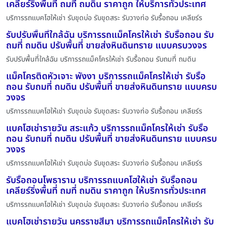
เคลียร์ริ่งพื้นที่ ถมที่ ถมดิน ราคาถูก ให้บริการทั่วประเทศ
บริการรถแบคโฮให้เช่า รับขุดบ่อ รับขุดสระ รับวางท่อ รับรื้อถอน เคลียร์ร
รับปรับพื้นที่ใกล้ฉัน บริการรถแม็คโครให้เช่า รับรื้อถอน รับ
ถมที่ ถมดิน ปรับพื้นที่ ขายส่งหินดินทราย แบบครบวงจร
รับปรับพื้นที่ใกล้ฉัน บริการรถแม็คโครให้เช่า รับรื้อถอน รับถมที่ ถมดิน
แม็คโครติดหัวเจาะ พังงา บริการรถแม็คโครให้เช่า รับรื้อ
ถอน รับถมที่ ถมดิน ปรับพื้นที่ ขายส่งหินดินทราย แบบครบ
วงจร
บริการรถแบคโฮให้เช่า รับขุดบ่อ รับขุดสระ รับวางท่อ รับรื้อถอน เคลียร์ร
แบคโฮเช่ารายวัน สระแก้ว บริการรถแม็คโครให้เช่า รับรื้อ
ถอน รับถมที่ ถมดิน ปรับพื้นที่ ขายส่งหินดินทราย แบบครบ
วงจร
บริการรถแบคโฮให้เช่า รับขุดบ่อ รับขุดสระ รับวางท่อ รับรื้อถอน เคลียร์ร
รับรื้อถอนโพธาราม บริการรถแบคโฮให้เช่า รับรื้อถอน
เคลียร์ริ่งพื้นที่ ถมที่ ถมดิน ราคาถูก ให้บริการทั่วประเทศ
บริการรถแบคโฮให้เช่า รับขุดบ่อ รับขุดสระ รับวางท่อ รับรื้อถอน เคลียร์ร
แบคโฮเช่ารายวัน นครราชสีมา บริการรถแม็คโครให้เช่า รับ