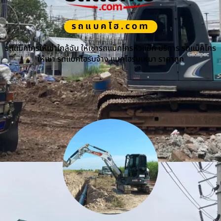
รถแบคโฮ.com
รถแม็คโครให้เช่าใกล้ฉัน ให้เช่ารถแม็คโครหัวแย็ก บริการ รถแม็คโคร
ให้เช่า รถแบคโฮรับจ้าง แบคโฮรับเหมา ราคาถูก