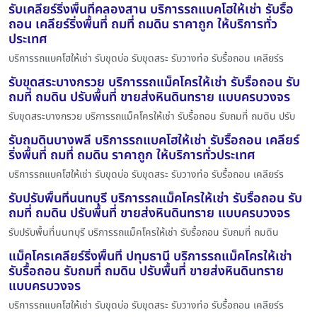
รับเคลียร์ริ่งพื้นที่คลองสาน บริการรถแบคโฮให้เช่า รับรื้อ
ถอน เคลียร์ริ่งพื้นที่ ถมที่ ถมดิน ราคาถูก ให้บริการทั่ว
ประเทศ
บริการรถแบคโฮให้เช่า รับขุดบ่อ รับขุดสระ รับวางท่อ รับรื้อถอน เคลียร์ร
รับขุดสระบางกรวย บริการรถแม็คโครให้เช่า รับรื้อถอน รับ
ถมที่ ถมดิน ปรับพื้นที่ ขายส่งหินดินทราย แบบครบวงจร
รับขุดสระบางกรวย บริการรถแม็คโครให้เช่า รับรื้อถอน รับถมที่ ถมดิน ปรับ
รับถมดินบางพลี บริการรถแบคโฮให้เช่า รับรื้อถอน เคลียร์
ริ่งพื้นที่ ถมที่ ถมดิน ราคาถูก ให้บริการทั่วประเทศ
บริการรถแบคโฮให้เช่า รับขุดบ่อ รับขุดสระ รับวางท่อ รับรื้อถอน เคลียร์ร
รับปรับพื้นที่นนทบุรี บริการรถแม็คโครให้เช่า รับรื้อถอน รับ
ถมที่ ถมดิน ปรับพื้นที่ ขายส่งหินดินทราย แบบครบวงจร
รับปรับพื้นที่นนทบุรี บริการรถแม็คโครให้เช่า รับรื้อถอน รับถมที่ ถมดิน
แม็คโครเคลียร์ริ่งพื้นที่ ปทุมธานี บริการรถแม็คโครให้เช่า
รับรื้อถอน รับถมที่ ถมดิน ปรับพื้นที่ ขายส่งหินดินทราย
แบบครบวงจร
บริการรถแบคโฮให้เช่า รับขุดบ่อ รับขุดสระ รับวางท่อ รับรื้อถอน เคลียร์ร