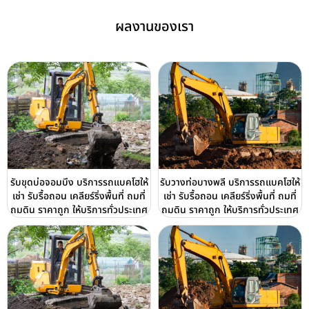
ผลงานของเรา
รับขุดบ่อจอมบึง บริการรถแบคโฮให้
รับวางท่อบางพลี บริการรถแบคโฮให้
เช่า รับรื้อถอน เคลียร์ริ่งพื้นที่ ถมที่
เช่า รับรื้อถอน เคลียร์ริ่งพื้นที่ ถมที่
ถมดิน ราคาถูก ให้บริการทั่วประเทศ
ถมดิน ราคาถูก ให้บริการทั่วประเทศ