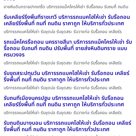
ขายหินดินทรายปากเกร็ด บริการรถแม็คโครให้เช่า รับรื้อถอน รับถมที่ ถมดิน
รับเคลียร์ริ่งพื้นที่ราชเทวี บริการรถแบคโฮให้เช่า รับรื้อถอน
เคลียร์ริ่งพื้นที่ ถมที่ ถมดิน ราคาถูก ให้บริการทั่วประเทศ
บริการรถแบคโฮให้เช่า รับขุดบ่อ รับขุดสระ รับวางท่อ รับรื้อถอน เคลียร์ร
รถแม็คโครรื้อถอน นครราชสีมา บริการรถแม็คโครให้เช่า รับ
รื้อถอน รับถมที่ ถมดิน ปรับพื้นที่ ขายส่งหินดินทราย แบบ
ครบวงจร
บริการรถแบคโฮให้เช่า รับขุดบ่อ รับขุดสระ รับวางท่อ รับรื้อถอน เคลียร์ร
รับขุดสระปทุมวัน บริการรถแบคโฮให้เช่า รับรื้อถอน เคลียร์
ริ่งพื้นที่ ถมที่ ถมดิน ราคาถูก ให้บริการทั่วประเทศ
บริการรถแบคโฮให้เช่า รับขุดบ่อ รับขุดสระ รับวางท่อ รับรื้อถอน เคลียร์ร
รับถมที่เมืองนครปฐม บริการรถแบคโฮให้เช่า รับรื้อถอน
เคลียร์ริ่งพื้นที่ ถมที่ ถมดิน ราคาถูก ให้บริการทั่วประเทศ
บริการรถแบคโฮให้เช่า รับขุดบ่อ รับขุดสระ รับวางท่อ รับรื้อถอน เคลียร์ร
รับถมดินบางบอน บริการรถแบคโฮให้เช่า รับรื้อถอน เคลียร์
ริ่งพื้นที่ ถมที่ ถมดิน ราคาถูก ให้บริการทั่วประเทศ