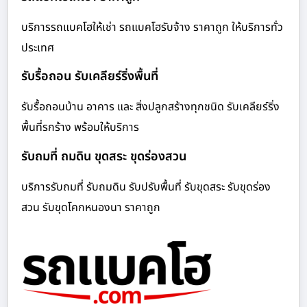
บริการรถแบคโฮให้เช่า รถแบคโฮรับจ้าง ราคาถูก ให้บริการทั่ว
ประเทศ
รับรื้อถอน รับเคลียร์ริ่งพื้นที่
รับรื้อถอนบ้าน อาคาร และ สิ่งปลูกสร้างทุกชนิด รับเคลียร์ริ่ง
พื้นที่รกร้าง พร้อมให้บริการ
รับถมที่ ถมดิน ขุดสระ ขุดร่องสวน
บริการรับถมที่ รับถมดิน รับปรับพื้นที่ รับขุดสระ รับขุดร่อง
สวน รับขุดโคกหนองนา ราคาถูก