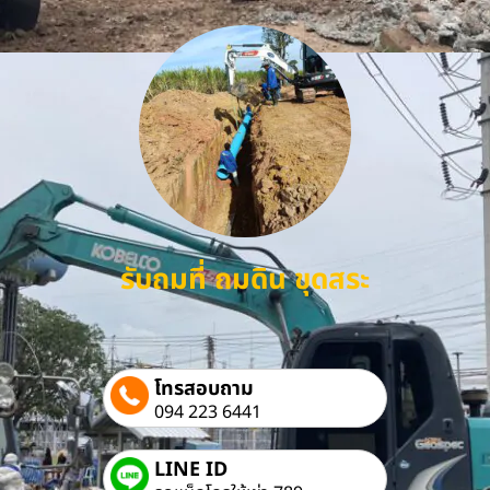
รับถมที่ ถมดิน ขุดสระ
โทรสอบถาม
094 223 6441
LINE ID