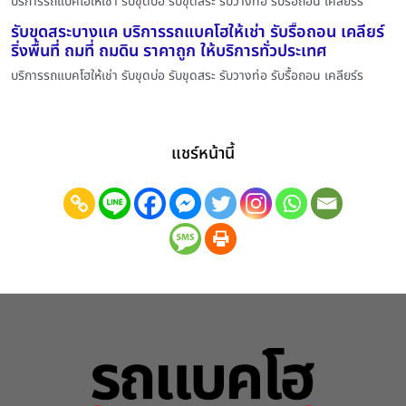
บริการรถแบคโฮให้เช่า รับขุดบ่อ รับขุดสระ รับวางท่อ รับรื้อถอน เคลียร์ร
รับขุดสระบางแค บริการรถแบคโฮให้เช่า รับรื้อถอน เคลียร์
ริ่งพื้นที่ ถมที่ ถมดิน ราคาถูก ให้บริการทั่วประเทศ
บริการรถแบคโฮให้เช่า รับขุดบ่อ รับขุดสระ รับวางท่อ รับรื้อถอน เคลียร์ร
แชร์หน้านี้