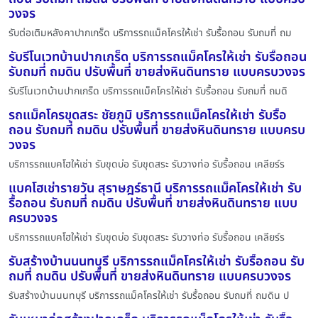
วงจร
รับต่อเติมหลังคาปากเกร็ด บริการรถแม็คโครให้เช่า รับรื้อถอน รับถมที่ ถม
รับรีโนเวทบ้านปากเกร็ด บริการรถแม็คโครให้เช่า รับรื้อถอน
รับถมที่ ถมดิน ปรับพื้นที่ ขายส่งหินดินทราย แบบครบวงจร
รับรีโนเวทบ้านปากเกร็ด บริการรถแม็คโครให้เช่า รับรื้อถอน รับถมที่ ถมดิ
รถแม็คโครขุดสระ ชัยภูมิ บริการรถแม็คโครให้เช่า รับรื้อ
ถอน รับถมที่ ถมดิน ปรับพื้นที่ ขายส่งหินดินทราย แบบครบ
วงจร
บริการรถแบคโฮให้เช่า รับขุดบ่อ รับขุดสระ รับวางท่อ รับรื้อถอน เคลียร์ร
แบคโฮเช่ารายวัน สุราษฎร์ธานี บริการรถแม็คโครให้เช่า รับ
รื้อถอน รับถมที่ ถมดิน ปรับพื้นที่ ขายส่งหินดินทราย แบบ
ครบวงจร
บริการรถแบคโฮให้เช่า รับขุดบ่อ รับขุดสระ รับวางท่อ รับรื้อถอน เคลียร์ร
รับสร้างบ้านนนทบุรี บริการรถแม็คโครให้เช่า รับรื้อถอน รับ
ถมที่ ถมดิน ปรับพื้นที่ ขายส่งหินดินทราย แบบครบวงจร
รับสร้างบ้านนนทบุรี บริการรถแม็คโครให้เช่า รับรื้อถอน รับถมที่ ถมดิน ป