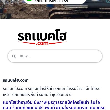
รถแม็คโครให้เช่า 789
รถแบคโฮ.com
รถแบคโฮ.com รถแมคโครให้เช่า รถแมคโครรับจ้าง แม็คโครรับ
เหมา รับเคลียร์ริ่งพื้นที่ รับถมที่ ขุดสระถมดิน
แบคโฮเช่ารายวัน บึงกาฬ บริการรถแม็คโครให้เช่า รับรื้อ
ถอน รับถมที่ ถมดิน ปรับพื้นที่ ขายส่งหินดินทราย แบบครบ