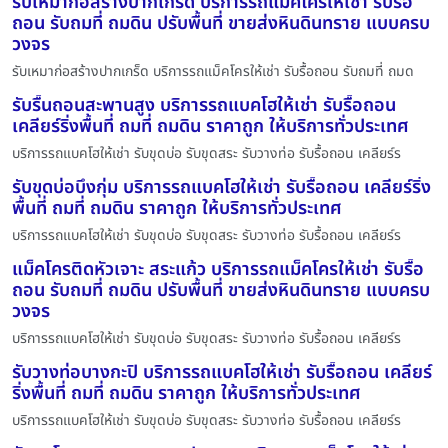
รับเหมาก่อสร้างปากเกร็ด บริการรถแม็คโครให้เช่า รับรื้อ
ถอน รับถมที่ ถมดิน ปรับพื้นที่ ขายส่งหินดินทราย แบบครบ
วงจร
รับเหมาก่อสร้างปากเกร็ด บริการรถแม็คโครให้เช่า รับรื้อถอน รับถมที่ ถมด
รับรื้นถอนสะพานสูง บริการรถแบคโฮให้เช่า รับรื้อถอน
เคลียร์ริ่งพื้นที่ ถมที่ ถมดิน ราคาถูก ให้บริการทั่วประเทศ
บริการรถแบคโฮให้เช่า รับขุดบ่อ รับขุดสระ รับวางท่อ รับรื้อถอน เคลียร์ร
รับขุดบ่อบึงกุ่ม บริการรถแบคโฮให้เช่า รับรื้อถอน เคลียร์ริ่ง
พื้นที่ ถมที่ ถมดิน ราคาถูก ให้บริการทั่วประเทศ
บริการรถแบคโฮให้เช่า รับขุดบ่อ รับขุดสระ รับวางท่อ รับรื้อถอน เคลียร์ร
แม็คโครติดหัวเจาะ สระแก้ว บริการรถแม็คโครให้เช่า รับรื้อ
ถอน รับถมที่ ถมดิน ปรับพื้นที่ ขายส่งหินดินทราย แบบครบ
วงจร
บริการรถแบคโฮให้เช่า รับขุดบ่อ รับขุดสระ รับวางท่อ รับรื้อถอน เคลียร์ร
รับวางท่อบางกะปิ บริการรถแบคโฮให้เช่า รับรื้อถอน เคลียร์
ริ่งพื้นที่ ถมที่ ถมดิน ราคาถูก ให้บริการทั่วประเทศ
บริการรถแบคโฮให้เช่า รับขุดบ่อ รับขุดสระ รับวางท่อ รับรื้อถอน เคลียร์ร