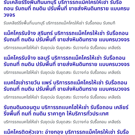
รับเคลียร์ริ่งพื้นที่นนทบุรี บริการรถแม็คโครให้เช่า รับรื้อ
ถอน รับถมที่ ถมดิน ปรับพื้นที่ ขายส่งหินดินทราย แบบครบ
วงจร
รับเคลียร์ริ่งพื้นที่นนทบุรี บริการรถแม็คโครให้เช่า รับรื้อถอน รับถมที
แม็คโครรับจ้าง สุรินทร์ บริการรถแม็คโครให้เช่า รับรื้อถอน
รับถมที่ ถมดิน ปรับพื้นที่ ขายส่งหินดินทราย แบบครบวงจร
บริการรถแบคโฮให้เช่า รับขุดบ่อ รับขุดสระ รับวางท่อ รับรื้อถอน เคลียร์ร
แม็คโครรับจ้าง ชลบุรี บริการรถแม็คโครให้เช่า รับรื้อถอน
รับถมที่ ถมดิน ปรับพื้นที่ ขายส่งหินดินทราย แบบครบวงจร
บริการรถแบคโฮให้เช่า รับขุดบ่อ รับขุดสระ รับวางท่อ รับรื้อถอน เคลียร์ร
แบคโฮเช่ารายวัน แพร่ บริการรถแม็คโครให้เช่า รับรื้อถอน
รับถมที่ ถมดิน ปรับพื้นที่ ขายส่งหินดินทราย แบบครบวงจร
บริการรถแบคโฮให้เช่า รับขุดบ่อ รับขุดสระ รับวางท่อ รับรื้อถอน เคลียร์ร
รับถมดินดอนตูม บริการรถแบคโฮให้เช่า รับรื้อถอน เคลียร์
ริ่งพื้นที่ ถมที่ ถมดิน ราคาถูก ให้บริการทั่วประเทศ
บริการรถแบคโฮให้เช่า รับขุดบ่อ รับขุดสระ รับวางท่อ รับรื้อถอน เคลียร์ร
แม็คโครติดหัวเจาะ อ่างทอง บริการรถแม็คโครให้เช่า รับรื้อ