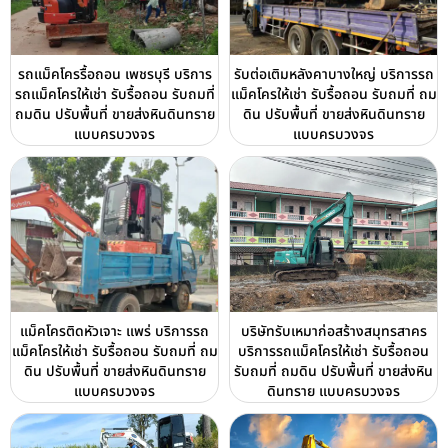
รถแม็คโครรื้อถอน เพชรบุรี บริการ
รับต่อเติมหลังคาบางใหญ่ บริการรถ
รถแม็คโครให้เช่า รับรื้อถอน รับถมที่
แม็คโครให้เช่า รับรื้อถอน รับถมที่ ถม
ถมดิน ปรับพื้นที่ ขายส่งหินดินทราย
ดิน ปรับพื้นที่ ขายส่งหินดินทราย
แบบครบวงจร
แบบครบวงจร
แม็คโครติดหัวเจาะ แพร่ บริการรถ
บริษัทรับเหมาก่อสร้างสมุทรสาคร
แม็คโครให้เช่า รับรื้อถอน รับถมที่ ถม
บริการรถแม็คโครให้เช่า รับรื้อถอน
ดิน ปรับพื้นที่ ขายส่งหินดินทราย
รับถมที่ ถมดิน ปรับพื้นที่ ขายส่งหิน
แบบครบวงจร
ดินทราย แบบครบวงจร