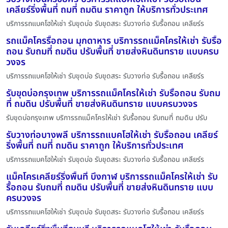
เคลียร์ริ่งพื้นที่ ถมที่ ถมดิน ราคาถูก ให้บริการทั่วประเทศ
บริการรถแบคโฮให้เช่า รับขุดบ่อ รับขุดสระ รับวางท่อ รับรื้อถอน เคลียร์ร
รถแม็คโครรื้อถอน มุกดาหาร บริการรถแม็คโครให้เช่า รับรื้อ
ถอน รับถมที่ ถมดิน ปรับพื้นที่ ขายส่งหินดินทราย แบบครบ
วงจร
บริการรถแบคโฮให้เช่า รับขุดบ่อ รับขุดสระ รับวางท่อ รับรื้อถอน เคลียร์ร
รับขุดบ่อกรุงเทพ บริการรถแม็คโครให้เช่า รับรื้อถอน รับถม
ที่ ถมดิน ปรับพื้นที่ ขายส่งหินดินทราย แบบครบวงจร
รับขุดบ่อกรุงเทพ บริการรถแม็คโครให้เช่า รับรื้อถอน รับถมที่ ถมดิน ปรับ
รับวางท่อบางพลี บริการรถแบคโฮให้เช่า รับรื้อถอน เคลียร์
ริ่งพื้นที่ ถมที่ ถมดิน ราคาถูก ให้บริการทั่วประเทศ
บริการรถแบคโฮให้เช่า รับขุดบ่อ รับขุดสระ รับวางท่อ รับรื้อถอน เคลียร์ร
แม็คโครเคลียร์ริ่งพื้นที่ บึงกาฬ บริการรถแม็คโครให้เช่า รับ
รื้อถอน รับถมที่ ถมดิน ปรับพื้นที่ ขายส่งหินดินทราย แบบ
ครบวงจร
บริการรถแบคโฮให้เช่า รับขุดบ่อ รับขุดสระ รับวางท่อ รับรื้อถอน เคลียร์ร