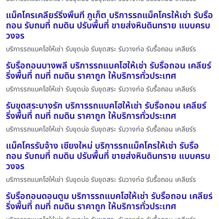
แม็คโครเคลียร์ริ่งพื้นที่ ภูเก็ต บริการรถแม็คโครให้เช่า รับรื้อ
ถอน รับถมที่ ถมดิน ปรับพื้นที่ ขายส่งหินดินทราย แบบครบ
วงจร
บริการรถแบคโฮให้เช่า รับขุดบ่อ รับขุดสระ รับวางท่อ รับรื้อถอน เคลียร์ร
รับรื้อถอนบางพลี บริการรถแบคโฮให้เช่า รับรื้อถอน เคลียร์
ริ่งพื้นที่ ถมที่ ถมดิน ราคาถูก ให้บริการทั่วประเทศ
บริการรถแบคโฮให้เช่า รับขุดบ่อ รับขุดสระ รับวางท่อ รับรื้อถอน เคลียร์ร
รับขุดสระบางรัก บริการรถแบคโฮให้เช่า รับรื้อถอน เคลียร์
ริ่งพื้นที่ ถมที่ ถมดิน ราคาถูก ให้บริการทั่วประเทศ
บริการรถแบคโฮให้เช่า รับขุดบ่อ รับขุดสระ รับวางท่อ รับรื้อถอน เคลียร์ร
แม็คโครรับจ้าง เชียงใหม่ บริการรถแม็คโครให้เช่า รับรื้อ
ถอน รับถมที่ ถมดิน ปรับพื้นที่ ขายส่งหินดินทราย แบบครบ
วงจร
บริการรถแบคโฮให้เช่า รับขุดบ่อ รับขุดสระ รับวางท่อ รับรื้อถอน เคลียร์ร
รับรื้อถอนดอนตูม บริการรถแบคโฮให้เช่า รับรื้อถอน เคลียร์
ริ่งพื้นที่ ถมที่ ถมดิน ราคาถูก ให้บริการทั่วประเทศ