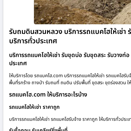
รับถมดินสวนหลวง บริการรถแบคโฮให้เช่า รับรื
บริการทั่วประเทศ
บริการรถแบคโฮให้เช่า รับขุดบ่อ รับขุดสระ รับวางท่อ รั
ประเทศ
ให้บริการโดย รถแบคโฮ.com บริการรถแบคโฮให้เช่า รถแบคโฮรับจ้าง 
พื้นที่รกร้าง ถางป่า รับถมที่ ถมดิน ปรับพื้นที่ ขุดสระ ขุดร่องสวน ใ
รถแบคโฮ.com ให้บริการอะไรบ้าง
รถแบคโฮให้เช่า ราคาถูก
บริการรถแบคโฮให้เช่า รถแบคโฮรับจ้าง ราคาถูก ให้บริการทั่วประเ
รับรื้อถอน รับเคลียร์ริ่งพื้นที่