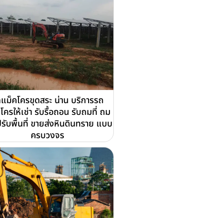
แม็คโครขุดสระ น่าน บริการรถ
โครให้เช่า รับรื้อถอน รับถมที่ ถม
ปรับพื้นที่ ขายส่งหินดินทราย แบบ
ครบวงจร