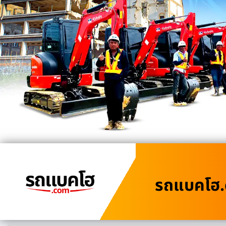
รถแบคโฮ.c