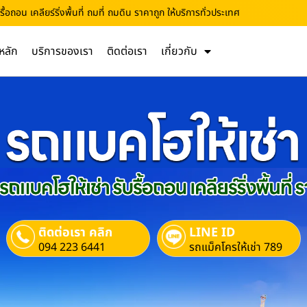
อถอน เคลียร์ริ่งพื้นที่ ถมที่ ถมดิน ราคาถูก ให้บริการทั่วประเทศ
หลัก
บริการของเรา
ติดต่อเรา
เกี่ยวกับ
ติดต่อเรา คลิก
LINE ID
094 223 6441
รถแม็คโครให้เช่า 789