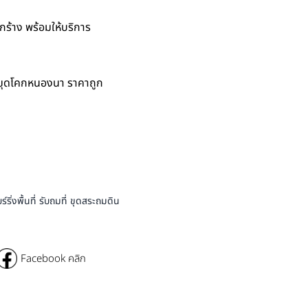
่รกร้าง พร้อมให้บริการ
รับขุดโคกหนองนา ราคาถูก
่งพื้นที่ รับถมที่ ขุดสระถมดิน
Facebook คลิก