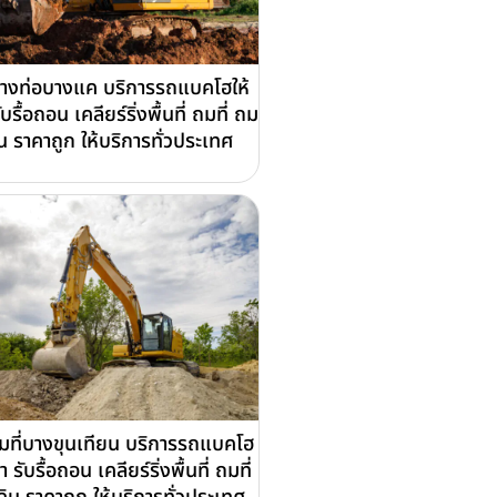
วางท่อบางแค บริการรถแบคโฮให้
รับรื้อถอน เคลียร์ริ่งพื้นที่ ถมที่ ถม
น ราคาถูก ให้บริการทั่วประเทศ
มที่บางขุนเทียน บริการรถแบคโฮ
่า รับรื้อถอน เคลียร์ริ่งพื้นที่ ถมที่