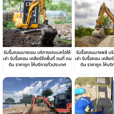
รับรื้นถอนบางเขน บริการรถแบคโฮให้
รับรื้อถอนบางพลี บ
เช่า รับรื้อถอน เคลียร์ริ่งพื้นที่ ถมที่ ถม
เช่า รับรื้อถอน เคลียร์ร
ดิน ราคาถูก ให้บริการทั่วประเทศ
ดิน ราคาถูก ให้บริ