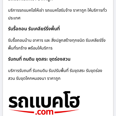
บริการรถแบคโฮให้เช่า รถแบคโฮรับจ้าง ราคาถูก ให้บริการทั่ว
ประเทศ
รับรื้อถอน รับเคลียร์ริ่งพื้นที่
รับรื้อถอนบ้าน อาคาร และ สิ่งปลูกสร้างทุกชนิด รับเคลียร์ริ่ง
พื้นที่รกร้าง พร้อมให้บริการ
รับถมที่ ถมดิน ขุดสระ ขุดร่องสวน
บริการรับถมที่ รับถมดิน รับปรับพื้นที่ รับขุดสระ รับขุดร่อง
สวน รับขุดโคกหนองนา ราคาถูก