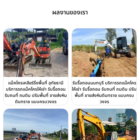
ผลงานของเรา
แม็คโครเคลียร์ริ่งพื้นที่ อุทัยธานี
รับรื้อถอนนนทบุรี บริการรถแม็คโคร
บริการรถแม็คโครให้เช่า รับรื้อถอน
ให้เช่า รับรื้อถอน รับถมที่ ถมดิน ปรับ
รับถมที่ ถมดิน ปรับพื้นที่ ขายส่งหิน
พื้นที่ ขายส่งหินดินทราย แบบครบ
ดินทราย แบบครบวงจร
วงจร