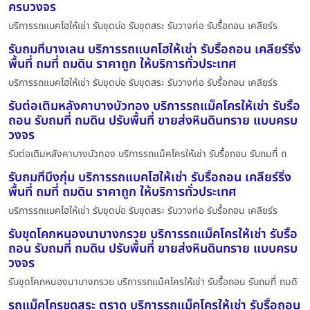
ครบวงจร
บริการรถแบคโฮให้เช่า รับขุดบ่อ รับขุดสระ รับวางท่อ รับรื้อถอน เคลียร์ร
รับถมที่บางเลน บริการรถแบคโฮให้เช่า รับรื้อถอน เคลียร์ริ่ง
พื้นที่ ถมที่ ถมดิน ราคาถูก ให้บริการทั่วประเทศ
บริการรถแบคโฮให้เช่า รับขุดบ่อ รับขุดสระ รับวางท่อ รับรื้อถอน เคลียร์ร
รับต่อเติมหลังคาบางบัวทอง บริการรถแม็คโครให้เช่า รับรื้อ
ถอน รับถมที่ ถมดิน ปรับพื้นที่ ขายส่งหินดินทราย แบบครบ
วงจร
รับต่อเติมหลังคาบางบัวทอง บริการรถแม็คโครให้เช่า รับรื้อถอน รับถมที่ ถ
รับถมที่บึงกุ่ม บริการรถแบคโฮให้เช่า รับรื้อถอน เคลียร์ริ่ง
พื้นที่ ถมที่ ถมดิน ราคาถูก ให้บริการทั่วประเทศ
บริการรถแบคโฮให้เช่า รับขุดบ่อ รับขุดสระ รับวางท่อ รับรื้อถอน เคลียร์ร
รับขุดโคกหนองนาบางกรวย บริการรถแม็คโครให้เช่า รับรื้อ
ถอน รับถมที่ ถมดิน ปรับพื้นที่ ขายส่งหินดินทราย แบบครบ
วงจร
รับขุดโคกหนองนาบางกรวย บริการรถแม็คโครให้เช่า รับรื้อถอน รับถมที่ ถมดิ
รถแม็คโครขุดสระ ตราด บริการรถแม็คโครให้เช่า รับรื้อถอน