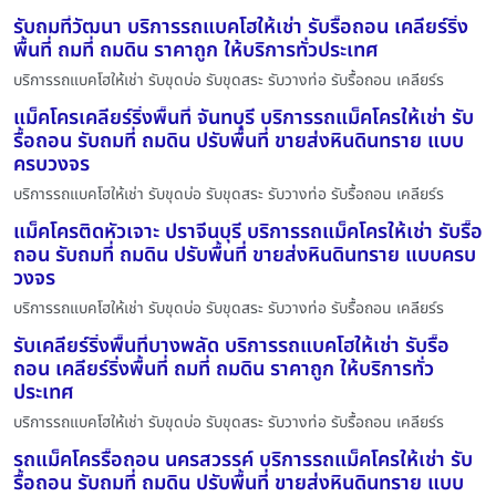
รับถมที่วัฒนา บริการรถแบคโฮให้เช่า รับรื้อถอน เคลียร์ริ่ง
พื้นที่ ถมที่ ถมดิน ราคาถูก ให้บริการทั่วประเทศ
บริการรถแบคโฮให้เช่า รับขุดบ่อ รับขุดสระ รับวางท่อ รับรื้อถอน เคลียร์ร
แม็คโครเคลียร์ริ่งพื้นที่ จันทบุรี บริการรถแม็คโครให้เช่า รับ
รื้อถอน รับถมที่ ถมดิน ปรับพื้นที่ ขายส่งหินดินทราย แบบ
ครบวงจร
บริการรถแบคโฮให้เช่า รับขุดบ่อ รับขุดสระ รับวางท่อ รับรื้อถอน เคลียร์ร
แม็คโครติดหัวเจาะ ปราจีนบุรี บริการรถแม็คโครให้เช่า รับรื้อ
ถอน รับถมที่ ถมดิน ปรับพื้นที่ ขายส่งหินดินทราย แบบครบ
วงจร
บริการรถแบคโฮให้เช่า รับขุดบ่อ รับขุดสระ รับวางท่อ รับรื้อถอน เคลียร์ร
รับเคลียร์ริ่งพื้นที่บางพลัด บริการรถแบคโฮให้เช่า รับรื้อ
ถอน เคลียร์ริ่งพื้นที่ ถมที่ ถมดิน ราคาถูก ให้บริการทั่ว
ประเทศ
บริการรถแบคโฮให้เช่า รับขุดบ่อ รับขุดสระ รับวางท่อ รับรื้อถอน เคลียร์ร
รถแม็คโครรื้อถอน นครสวรรค์ บริการรถแม็คโครให้เช่า รับ
รื้อถอน รับถมที่ ถมดิน ปรับพื้นที่ ขายส่งหินดินทราย แบบ