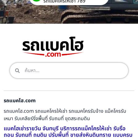
รถแม็คโครให้เช่า 789
รถแบคโฮ.com
รถแบคโฮ.com รถแมคโครให้เช่า รถแมคโครรับจ้าง แม็คโครรับ
เหมา รับเคลียร์ริ่งพื้นที่ รับถมที่ ขุดสระถมดิน
แบคโฮเช่ารายวัน จันทบุรี บริการรถแม็คโครให้เช่า รับรื้อ
ถอน รับถมที่ ถมดิน ปรับพื้นที่ ขายส่งหินดินทราย แบบครบ