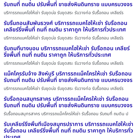
รับถมที่ ถมดิน ปรับพื้นที่ ขายส่งหินดินทราย แบบครบวงจร
บริการรถแบคโฮให้เช่า รับขุดบ่อ รับขุดสระ รับวางท่อ รับรื้อถอน เคลียร์ร
รับรื้นถอนสัมพันธวงศ์ บริการรถแบคโฮให้เช่า รับรื้อถอน
เคลียร์ริ่งพื้นที่ ถมที่ ถมดิน ราคาถูก ให้บริการทั่วประเทศ
บริการรถแบคโฮให้เช่า รับขุดบ่อ รับขุดสระ รับวางท่อ รับรื้อถอน เคลียร์ร
รับถมที่บางบอน บริการรถแบคโฮให้เช่า รับรื้อถอน เคลียร์
ริ่งพื้นที่ ถมที่ ถมดิน ราคาถูก ให้บริการทั่วประเทศ
บริการรถแบคโฮให้เช่า รับขุดบ่อ รับขุดสระ รับวางท่อ รับรื้อถอน เคลียร์ร
แม็คโครรับจ้าง สิงห์บุรี บริการรถแม็คโครให้เช่า รับรื้อถอน
รับถมที่ ถมดิน ปรับพื้นที่ ขายส่งหินดินทราย แบบครบวงจร
บริการรถแบคโฮให้เช่า รับขุดบ่อ รับขุดสระ รับวางท่อ รับรื้อถอน เคลียร์ร
รับรื้อถอนสมุทรสาคร บริการรถแม็คโครให้เช่า รับรื้อถอน
รับถมที่ ถมดิน ปรับพื้นที่ ขายส่งหินดินทราย แบบครบวงจร
รับรื้อถอนสมุทรสาคร บริการรถแม็คโครให้เช่า รับรื้อถอน รับถมที่ ถมดิน ป
รับเคลียร์ริ่งพื้นที่เมืองสมุทรปราการ บริการรถแบคโฮให้เช่า
รับรื้อถอน เคลียร์ริ่งพื้นที่ ถมที่ ถมดิน ราคาถูก ให้บริการทั่ว
ประเทศ