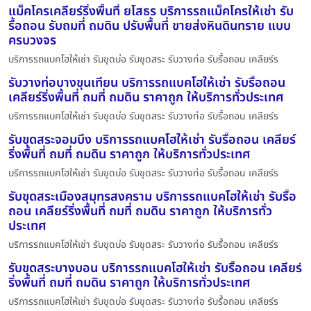
แม็คโครเคลียร์ริ่งพื้นที่ ยโสธร บริการรถแม็คโครให้เช่า รับ
รื้อถอน รับถมที่ ถมดิน ปรับพื้นที่ ขายส่งหินดินทราย แบบ
ครบวงจร
บริการรถแบคโฮให้เช่า รับขุดบ่อ รับขุดสระ รับวางท่อ รับรื้อถอน เคลียร์ร
รับวางท่อบางขุนเทียน บริการรถแบคโฮให้เช่า รับรื้อถอน
เคลียร์ริ่งพื้นที่ ถมที่ ถมดิน ราคาถูก ให้บริการทั่วประเทศ
บริการรถแบคโฮให้เช่า รับขุดบ่อ รับขุดสระ รับวางท่อ รับรื้อถอน เคลียร์ร
รับขุดสระจอมบึง บริการรถแบคโฮให้เช่า รับรื้อถอน เคลียร์
ริ่งพื้นที่ ถมที่ ถมดิน ราคาถูก ให้บริการทั่วประเทศ
บริการรถแบคโฮให้เช่า รับขุดบ่อ รับขุดสระ รับวางท่อ รับรื้อถอน เคลียร์ร
รับขุดสระเมืองสมุทรสงคราม บริการรถแบคโฮให้เช่า รับรื้อ
ถอน เคลียร์ริ่งพื้นที่ ถมที่ ถมดิน ราคาถูก ให้บริการทั่ว
ประเทศ
บริการรถแบคโฮให้เช่า รับขุดบ่อ รับขุดสระ รับวางท่อ รับรื้อถอน เคลียร์ร
รับขุดสระบางบอน บริการรถแบคโฮให้เช่า รับรื้อถอน เคลียร์
ริ่งพื้นที่ ถมที่ ถมดิน ราคาถูก ให้บริการทั่วประเทศ
บริการรถแบคโฮให้เช่า รับขุดบ่อ รับขุดสระ รับวางท่อ รับรื้อถอน เคลียร์ร