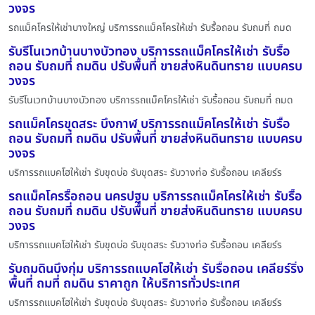
วงจร
รถแม็คโครให้เช่าบางใหญ่ บริการรถแม็คโครให้เช่า รับรื้อถอน รับถมที่ ถมด
รับรีโนเวทบ้านบางบัวทอง บริการรถแม็คโครให้เช่า รับรื้อ
ถอน รับถมที่ ถมดิน ปรับพื้นที่ ขายส่งหินดินทราย แบบครบ
วงจร
รับรีโนเวทบ้านบางบัวทอง บริการรถแม็คโครให้เช่า รับรื้อถอน รับถมที่ ถมด
รถแม็คโครขุดสระ บึงกาฬ บริการรถแม็คโครให้เช่า รับรื้อ
ถอน รับถมที่ ถมดิน ปรับพื้นที่ ขายส่งหินดินทราย แบบครบ
วงจร
บริการรถแบคโฮให้เช่า รับขุดบ่อ รับขุดสระ รับวางท่อ รับรื้อถอน เคลียร์ร
รถแม็คโครรื้อถอน นครปฐม บริการรถแม็คโครให้เช่า รับรื้อ
ถอน รับถมที่ ถมดิน ปรับพื้นที่ ขายส่งหินดินทราย แบบครบ
วงจร
บริการรถแบคโฮให้เช่า รับขุดบ่อ รับขุดสระ รับวางท่อ รับรื้อถอน เคลียร์ร
รับถมดินบึงกุ่ม บริการรถแบคโฮให้เช่า รับรื้อถอน เคลียร์ริ่ง
พื้นที่ ถมที่ ถมดิน ราคาถูก ให้บริการทั่วประเทศ
บริการรถแบคโฮให้เช่า รับขุดบ่อ รับขุดสระ รับวางท่อ รับรื้อถอน เคลียร์ร