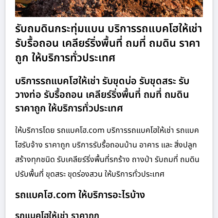
รับถมดินกระทุ่มแบน บริการรถแบคโฮให้เช่า
รับรื้อถอน เคลียร์ริ่งพื้นที่ ถมที่ ถมดิน ราคา
ถูก ให้บริการทั่วประเทศ
บริการรถแบคโฮให้เช่า รับขุดบ่อ รับขุดสระ รับ
วางท่อ รับรื้อถอน เคลียร์ริ่งพื้นที่ ถมที่ ถมดิน
ราคาถูก ให้บริการทั่วประเทศ
ให้บริการโดย รถแบคโฮ.com บริการรถแบคโฮให้เช่า รถแบค
โฮรับจ้าง ราคาถูก บริการรับรื้อถอนบ้าน อาคาร และ สิ่งปลูก
สร้างทุกชนิด รับเคลียร์ริ่งพื้นที่รกร้าง ถางป่า รับถมที่ ถมดิน
ปรับพื้นที่ ขุดสระ ขุดร่องสวน ให้บริการทั่วประเทศ
รถแบคโฮ.com ให้บริการอะไรบ้าง
รถแบคโฮให้เช่า ราคาถูก