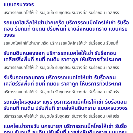
แบบครบวงจร
บริการรถแบคโฮให้เช่า รับขุดบ่อ รับขุดสระ รับวางท่อ รับรื้อถอน เคลียร์ร
รถแบคโฮเล็กให้เช่าปากเกร็ด บริการรถแม็คโครให้เช่า รับรื้อ
ถอน รับถมที่ ถมดิน ปรับพื้นที่ ขายส่งหินดินทราย แบบครบ
วงจร
รถแบคโฮเล็กให้เช่าปากเกร็ด บริการรถแม็คโครให้เช่า รับรื้อถอน รับถมที่
รับถมดินหนองจอก บริการรถแบคโฮให้เช่า รับรื้อถอน
เคลียร์ริ่งพื้นที่ ถมที่ ถมดิน ราคาถูก ให้บริการทั่วประเทศ
บริการรถแบคโฮให้เช่า รับขุดบ่อ รับขุดสระ รับวางท่อ รับรื้อถอน เคลียร์ร
รับรื้นถอนจอมทอง บริการรถแบคโฮให้เช่า รับรื้อถอน
เคลียร์ริ่งพื้นที่ ถมที่ ถมดิน ราคาถูก ให้บริการทั่วประเทศ
บริการรถแบคโฮให้เช่า รับขุดบ่อ รับขุดสระ รับวางท่อ รับรื้อถอน เคลียร์ร
รถแม็คโครขุดสระ แพร่ บริการรถแม็คโครให้เช่า รับรื้อถอน
รับถมที่ ถมดิน ปรับพื้นที่ ขายส่งหินดินทราย แบบครบวงจร
บริการรถแบคโฮให้เช่า รับขุดบ่อ รับขุดสระ รับวางท่อ รับรื้อถอน เคลียร์ร
แบคโฮเช่ารายวัน นครนายก บริการรถแม็คโครให้เช่า รับรื้อ
ถอน รับถมที่ ถมดิน ปรับพื้นที่ ขายส่งหินดินทราย แบบครบ