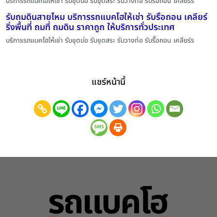
บริการรถแบคโฮให้เช่า รับขุดบ่อ รับขุดสระ รับวางท่อ รับรื้อถอน เคลียร์ร
รับถมดินสายไหม บริการรถแบคโฮให้เช่า รับรื้อถอน เคลียร์
ริ่งพื้นที่ ถมที่ ถมดิน ราคาถูก ให้บริการทั่วประเทศ
บริการรถแบคโฮให้เช่า รับขุดบ่อ รับขุดสระ รับวางท่อ รับรื้อถอน เคลียร์ร
แชร์หน้านี้