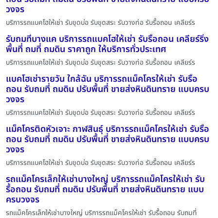
วงจร
บริการรถแบคโฮให้เช่า รับขุดบ่อ รับขุดสระ รับวางท่อ รับรื้อถอน เคลียร์ร
รับถมที่บางแค บริการรถแบคโฮให้เช่า รับรื้อถอน เคลียร์ริ่ง
พื้นที่ ถมที่ ถมดิน ราคาถูก ให้บริการทั่วประเทศ
บริการรถแบคโฮให้เช่า รับขุดบ่อ รับขุดสระ รับวางท่อ รับรื้อถอน เคลียร์ร
แบคโฮเช่ารายวัน ใกล้ฉัน บริการรถแม็คโครให้เช่า รับรื้อ
ถอน รับถมที่ ถมดิน ปรับพื้นที่ ขายส่งหินดินทราย แบบครบ
วงจร
บริการรถแบคโฮให้เช่า รับขุดบ่อ รับขุดสระ รับวางท่อ รับรื้อถอน เคลียร์ร
แม็คโครติดหัวเจาะ กาฬสินธุ์ บริการรถแม็คโครให้เช่า รับรื้อ
ถอน รับถมที่ ถมดิน ปรับพื้นที่ ขายส่งหินดินทราย แบบครบ
วงจร
บริการรถแบคโฮให้เช่า รับขุดบ่อ รับขุดสระ รับวางท่อ รับรื้อถอน เคลียร์ร
รถแม็คโครเล็กให้เช่าบางใหญ่ บริการรถแม็คโครให้เช่า รับ
รื้อถอน รับถมที่ ถมดิน ปรับพื้นที่ ขายส่งหินดินทราย แบบ
ครบวงจร
รถแม็คโครเล็กให้เช่าบางใหญ่ บริการรถแม็คโครให้เช่า รับรื้อถอน รับถมที่