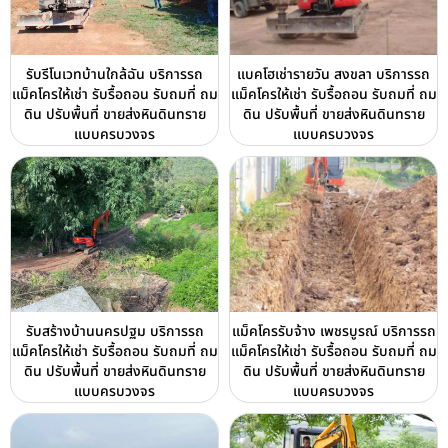
รับรีโนเวทบ้านใกล้ฉัน บริการรถ
แบคโฮเช่ารายวัน สงขลา บริการรถ
แม็คโครให้เช่า รับรื้อถอน รับถมที่ ถม
แม็คโครให้เช่า รับรื้อถอน รับถมที่ ถม
ดิน ปรับพื้นที่ ขายส่งหินดินทราย
ดิน ปรับพื้นที่ ขายส่งหินดินทราย
แบบครบวงจร
แบบครบวงจร
รับสร้างบ้านนครปฐม บริการรถ
แม็คโครรับจ้าง เพชรบูรณ์ บริการรถ
แม็คโครให้เช่า รับรื้อถอน รับถมที่ ถม
แม็คโครให้เช่า รับรื้อถอน รับถมที่ ถม
ดิน ปรับพื้นที่ ขายส่งหินดินทราย
ดิน ปรับพื้นที่ ขายส่งหินดินทราย
แบบครบวงจร
แบบครบวงจร