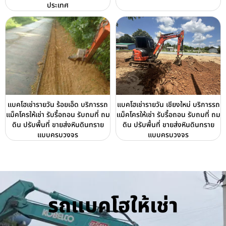
ประเทศ
แบคโฮเช่ารายวัน ร้อยเอ็ด บริการรถ
แบคโฮเช่ารายวัน เชียงใหม่ บริการรถ
แม็คโครให้เช่า รับรื้อถอน รับถมที่ ถม
แม็คโครให้เช่า รับรื้อถอน รับถมที่ ถม
ดิน ปรับพื้นที่ ขายส่งหินดินทราย
ดิน ปรับพื้นที่ ขายส่งหินดินทราย
แบบครบวงจร
แบบครบวงจร
รถแบคโฮให้เช่า