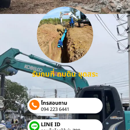
รับถมที่ ถมดิน ขุดสระ
โทรสอบถาม
094 223 6441
LINE ID