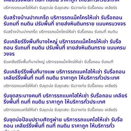
บริการรถแบคโฮให้เช่า รับขุดบ่อ รับขุดสระ รับวางท่อ รับรื้อถอน เคลียร์ร
รับสร้างบ้านปากเกร็ด บริการรถแม็คโครให้เช่า รับรื้อถอน
รับถมที่ ถมดิน ปรับพื้นที่ ขายส่งหินดินทราย แบบครบวงจร
รับสร้างบ้านปากเกร็ด บริการรถแม็คโครให้เช่า รับรื้อถอน รับถมที่ ถมดิน
รับเคลียร์ริ่งพื้นที่บางใหญ่ บริการรถแม็คโครให้เช่า รับรื้อ
ถอน รับถมที่ ถมดิน ปรับพื้นที่ ขายส่งหินดินทราย แบบครบ
วงจร
รับเคลียร์ริ่งพื้นที่บางใหญ่ บริการรถแม็คโครให้เช่า รับรื้อถอน รับถมที
รับเคลียร์ริ่งพื้นที่บางแพ บริการรถแบคโฮให้เช่า รับรื้อถอน
เคลียร์ริ่งพื้นที่ ถมที่ ถมดิน ราคาถูก ให้บริการทั่วประเทศ
บริการรถแบคโฮให้เช่า รับขุดบ่อ รับขุดสระ รับวางท่อ รับรื้อถอน เคลียร์ร
รับขุดสระบางคนที บริการรถแบคโฮให้เช่า รับรื้อถอน เคลียร์
ริ่งพื้นที่ ถมที่ ถมดิน ราคาถูก ให้บริการทั่วประเทศ
บริการรถแบคโฮให้เช่า รับขุดบ่อ รับขุดสระ รับวางท่อ รับรื้อถอน เคลียร์ร
รับขุดบ่อป้อมปราบศัตรูพ่าย บริการรถแบคโฮให้เช่า รับรื้อ
ถอน เคลียร์ริ่งพื้นที่ ถมที่ ถมดิน ราคาถูก ให้บริการทั่ว