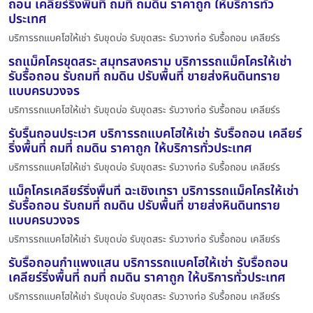
ถอน เคลียร์ริ่งพื้นที่ ถมที่ ถมดิน ราคาถูก ให้บริการทั่ว
ประเทศ
บริการรถแบคโฮให้เช่า รับขุดบ่อ รับขุดสระ รับวางท่อ รับรื้อถอน เคลียร์ร
รถแม็คโครขุดสระ สมุทรสงคราม บริการรถแม็คโครให้เช่า
รับรื้อถอน รับถมที่ ถมดิน ปรับพื้นที่ ขายส่งหินดินทราย
แบบครบวงจร
บริการรถแบคโฮให้เช่า รับขุดบ่อ รับขุดสระ รับวางท่อ รับรื้อถอน เคลียร์ร
รับรื้นถอนประเวศ บริการรถแบคโฮให้เช่า รับรื้อถอน เคลียร์
ริ่งพื้นที่ ถมที่ ถมดิน ราคาถูก ให้บริการทั่วประเทศ
บริการรถแบคโฮให้เช่า รับขุดบ่อ รับขุดสระ รับวางท่อ รับรื้อถอน เคลียร์ร
แม็คโครเคลียร์ริ่งพื้นที่ ฉะเชิงเทรา บริการรถแม็คโครให้เช่า
รับรื้อถอน รับถมที่ ถมดิน ปรับพื้นที่ ขายส่งหินดินทราย
แบบครบวงจร
บริการรถแบคโฮให้เช่า รับขุดบ่อ รับขุดสระ รับวางท่อ รับรื้อถอน เคลียร์ร
รับรื้อถอนกำแพงแสน บริการรถแบคโฮให้เช่า รับรื้อถอน
เคลียร์ริ่งพื้นที่ ถมที่ ถมดิน ราคาถูก ให้บริการทั่วประเทศ
บริการรถแบคโฮให้เช่า รับขุดบ่อ รับขุดสระ รับวางท่อ รับรื้อถอน เคลียร์ร