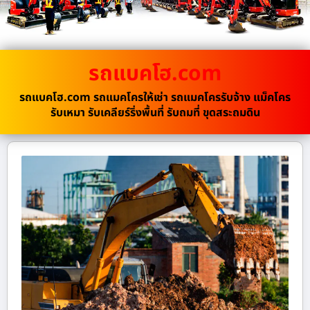
รถแบคโฮ.com
รถแบคโฮ.com รถแมคโครให้เช่า รถแมคโครรับจ้าง แม็คโคร
รับเหมา รับเคลียร์ริ่งพื้นที่ รับถมที่ ขุดสระถมดิน