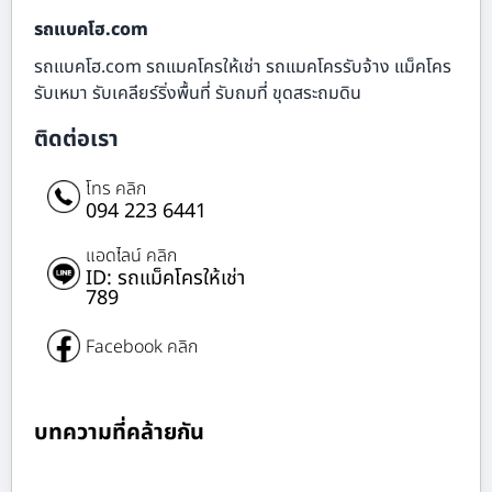
รถแบคโฮ.com
รถแบคโฮ.com รถแมคโครให้เช่า รถแมคโครรับจ้าง แม็คโคร
รับเหมา รับเคลียร์ริ่งพื้นที่ รับถมที่ ขุดสระถมดิน
ติดต่อเรา
โทร คลิก
094 223 6441
แอดไลน์ คลิก
ID: รถแม็คโครให้เช่า
789
Facebook คลิก
บทความที่คล้ายกัน