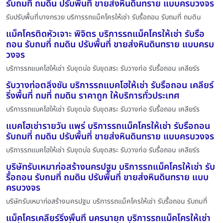
รับถมที่ ถมดิน ปรับพื้นที่ ขายส่งหินดินทราย แบบครบวงจร
รับปรับพื้นที่บางกรวย บริการรถแม็คโครให้เช่า รับรื้อถอน รับถมที่ ถมดิน
แม็คโครติดหัวเจาะ พิจิตร บริการรถแม็คโครให้เช่า รับรื้อ
ถอน รับถมที่ ถมดิน ปรับพื้นที่ ขายส่งหินดินทราย แบบครบ
วงจร
บริการรถแบคโฮให้เช่า รับขุดบ่อ รับขุดสระ รับวางท่อ รับรื้อถอน เคลียร์ร
รับวางท่อตลิ่งชัน บริการรถแบคโฮให้เช่า รับรื้อถอน เคลียร์
ริ่งพื้นที่ ถมที่ ถมดิน ราคาถูก ให้บริการทั่วประเทศ
บริการรถแบคโฮให้เช่า รับขุดบ่อ รับขุดสระ รับวางท่อ รับรื้อถอน เคลียร์ร
แบคโฮเช่ารายวัน แพร่ บริการรถแม็คโครให้เช่า รับรื้อถอน
รับถมที่ ถมดิน ปรับพื้นที่ ขายส่งหินดินทราย แบบครบวงจร
บริการรถแบคโฮให้เช่า รับขุดบ่อ รับขุดสระ รับวางท่อ รับรื้อถอน เคลียร์ร
บริษัทรับเหมาก่อสร้างนครปฐม บริการรถแม็คโครให้เช่า รับ
รื้อถอน รับถมที่ ถมดิน ปรับพื้นที่ ขายส่งหินดินทราย แบบ
ครบวงจร
บริษัทรับเหมาก่อสร้างนครปฐม บริการรถแม็คโครให้เช่า รับรื้อถอน รับถมที่
แม็คโครเคลียร์ริ่งพื้นที่ นครนายก บริการรถแม็คโครให้เช่า