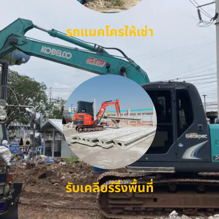
รถแมคโครให้เช่า
รับเคลียร์ริ่งพื้นที่