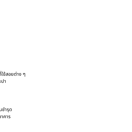
ี่ใช้สอยต่าง ๆ
ะปา
นชำรุด
อาคาร