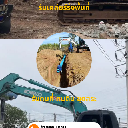
รับเคลียร์ริ่งพื้นที่
รับถมที่ ถมดิน ขุดสระ
โทรสอบถาม