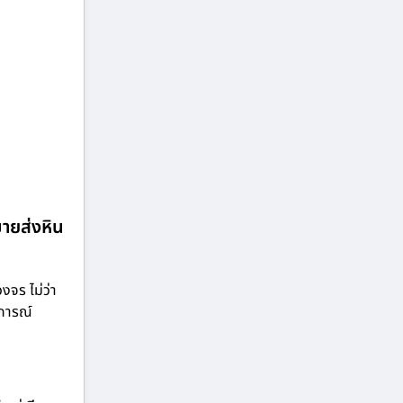
ขายส่งหิน
จร ไม่ว่า
บการณ์