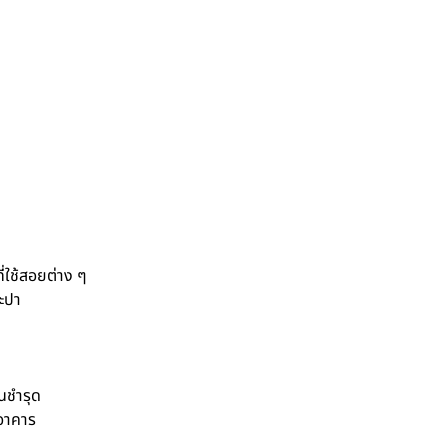
ี่ใช้สอยต่าง ๆ
ะปา
นชำรุด
อาคาร