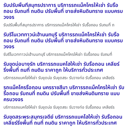
รับปรับพื้นที่สมุทรปราการ บริการรถแม็คโครให้เช่า รับรื้อ
ถอน รับถมที่ ถมดิน ปรับพื้นที่ ขายส่งหินดินทราย แบบครบ
วงจร
รับปรับพื้นที่สมุทรปราการ บริการรถแม็คโครให้เช่า รับรื้อถอน รับถมที่ ถ
รับรีโนเวททาวน์เฮ้านนทบุรี บริการรถแม็คโครให้เช่า รับรื้อ
ถอน รับถมที่ ถมดิน ปรับพื้นที่ ขายส่งหินดินทราย แบบครบ
วงจร
รับรีโนเวททาวน์เฮ้านนทบุรี บริการรถแม็คโครให้เช่า รับรื้อถอน รับถมที่
รับขุดบ่อบางรัก บริการรถแบคโฮให้เช่า รับรื้อถอน เคลียร์
ริ่งพื้นที่ ถมที่ ถมดิน ราคาถูก ให้บริการทั่วประเทศ
บริการรถแบคโฮให้เช่า รับขุดบ่อ รับขุดสระ รับวางท่อ รับรื้อถอน เคลียร์ร
รถแม็คโครรื้อถอน นครราชสีมา บริการรถแม็คโครให้เช่า รับ
รื้อถอน รับถมที่ ถมดิน ปรับพื้นที่ ขายส่งหินดินทราย แบบ
ครบวงจร
บริการรถแบคโฮให้เช่า รับขุดบ่อ รับขุดสระ รับวางท่อ รับรื้อถอน เคลียร์ร
รับขุดสระพระสมุทรเจดีย์ บริการรถแบคโฮให้เช่า รับรื้อถอน
เคลียร์ริ่งพื้นที่ ถมที่ ถมดิน ราคาถูก ให้บริการทั่วประเทศ