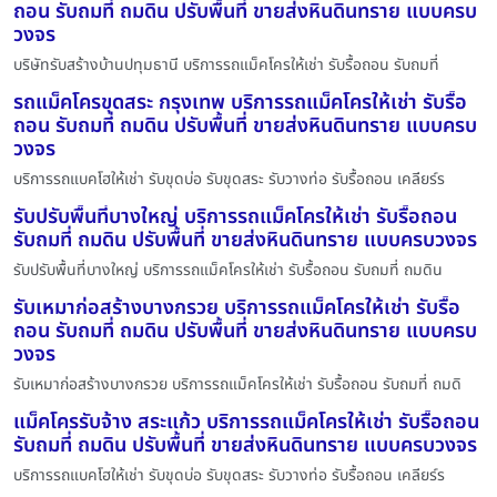
ถอน รับถมที่ ถมดิน ปรับพื้นที่ ขายส่งหินดินทราย แบบครบ
วงจร
บริษัทรับสร้างบ้านปทุมธานี บริการรถแม็คโครให้เช่า รับรื้อถอน รับถมที่
รถแม็คโครขุดสระ กรุงเทพ บริการรถแม็คโครให้เช่า รับรื้อ
ถอน รับถมที่ ถมดิน ปรับพื้นที่ ขายส่งหินดินทราย แบบครบ
วงจร
บริการรถแบคโฮให้เช่า รับขุดบ่อ รับขุดสระ รับวางท่อ รับรื้อถอน เคลียร์ร
รับปรับพื้นที่บางใหญ่ บริการรถแม็คโครให้เช่า รับรื้อถอน
รับถมที่ ถมดิน ปรับพื้นที่ ขายส่งหินดินทราย แบบครบวงจร
รับปรับพื้นที่บางใหญ่ บริการรถแม็คโครให้เช่า รับรื้อถอน รับถมที่ ถมดิน
รับเหมาก่อสร้างบางกรวย บริการรถแม็คโครให้เช่า รับรื้อ
ถอน รับถมที่ ถมดิน ปรับพื้นที่ ขายส่งหินดินทราย แบบครบ
วงจร
รับเหมาก่อสร้างบางกรวย บริการรถแม็คโครให้เช่า รับรื้อถอน รับถมที่ ถมดิ
แม็คโครรับจ้าง สระแก้ว บริการรถแม็คโครให้เช่า รับรื้อถอน
รับถมที่ ถมดิน ปรับพื้นที่ ขายส่งหินดินทราย แบบครบวงจร
บริการรถแบคโฮให้เช่า รับขุดบ่อ รับขุดสระ รับวางท่อ รับรื้อถอน เคลียร์ร