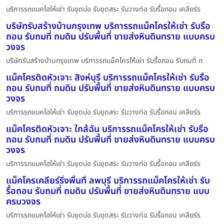
บริการรถแบคโฮให้เช่า รับขุดบ่อ รับขุดสระ รับวางท่อ รับรื้อถอน เคลียร์ร
บริษัทรับสร้างบ้านกรุงเทพ บริการรถแม็คโครให้เช่า รับรื้อ
ถอน รับถมที่ ถมดิน ปรับพื้นที่ ขายส่งหินดินทราย แบบครบ
วงจร
บริษัทรับสร้างบ้านกรุงเทพ บริการรถแม็คโครให้เช่า รับรื้อถอน รับถมที่ ถ
แม็คโครติดหัวเจาะ สิงห์บุรี บริการรถแม็คโครให้เช่า รับรื้อ
ถอน รับถมที่ ถมดิน ปรับพื้นที่ ขายส่งหินดินทราย แบบครบ
วงจร
บริการรถแบคโฮให้เช่า รับขุดบ่อ รับขุดสระ รับวางท่อ รับรื้อถอน เคลียร์ร
แม็คโครติดหัวเจาะ ใกล้ฉัน บริการรถแม็คโครให้เช่า รับรื้อ
ถอน รับถมที่ ถมดิน ปรับพื้นที่ ขายส่งหินดินทราย แบบครบ
วงจร
บริการรถแบคโฮให้เช่า รับขุดบ่อ รับขุดสระ รับวางท่อ รับรื้อถอน เคลียร์ร
แม็คโครเคลียร์ริ่งพื้นที่ ลพบุรี บริการรถแม็คโครให้เช่า รับ
รื้อถอน รับถมที่ ถมดิน ปรับพื้นที่ ขายส่งหินดินทราย แบบ
ครบวงจร
บริการรถแบคโฮให้เช่า รับขุดบ่อ รับขุดสระ รับวางท่อ รับรื้อถอน เคลียร์ร