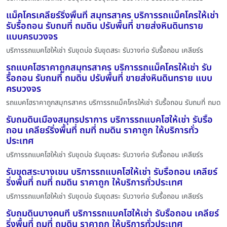
แม็คโครเคลียร์ริ่งพื้นที่ สมุทรสาคร บริการรถแม็คโครให้เช่า
รับรื้อถอน รับถมที่ ถมดิน ปรับพื้นที่ ขายส่งหินดินทราย
แบบครบวงจร
บริการรถแบคโฮให้เช่า รับขุดบ่อ รับขุดสระ รับวางท่อ รับรื้อถอน เคลียร์ร
รถแบคโฮราคาถูกสมุทรสาคร บริการรถแม็คโครให้เช่า รับ
รื้อถอน รับถมที่ ถมดิน ปรับพื้นที่ ขายส่งหินดินทราย แบบ
ครบวงจร
รถแบคโฮราคาถูกสมุทรสาคร บริการรถแม็คโครให้เช่า รับรื้อถอน รับถมที่ ถมด
รับถมดินเมืองสมุทรปราการ บริการรถแบคโฮให้เช่า รับรื้อ
ถอน เคลียร์ริ่งพื้นที่ ถมที่ ถมดิน ราคาถูก ให้บริการทั่ว
ประเทศ
บริการรถแบคโฮให้เช่า รับขุดบ่อ รับขุดสระ รับวางท่อ รับรื้อถอน เคลียร์ร
รับขุดสระบางเขน บริการรถแบคโฮให้เช่า รับรื้อถอน เคลียร์
ริ่งพื้นที่ ถมที่ ถมดิน ราคาถูก ให้บริการทั่วประเทศ
บริการรถแบคโฮให้เช่า รับขุดบ่อ รับขุดสระ รับวางท่อ รับรื้อถอน เคลียร์ร
รับถมดินบางคนที บริการรถแบคโฮให้เช่า รับรื้อถอน เคลียร์
ริ่งพื้นที่ ถมที่ ถมดิน ราคาถูก ให้บริการทั่วประเทศ