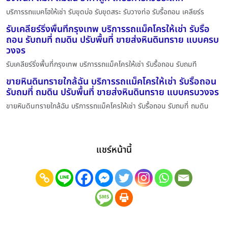
บริการรถแบคโฮให้เช่า รับขุดบ่อ รับขุดสระ รับวางท่อ รับรื้อถอน เคลียร์ร
รับเคลียร์ริ่งพื้นที่กรุงเทพ บริการรถแม็คโครให้เช่า รับรื้อ
ถอน รับถมที่ ถมดิน ปรับพื้นที่ ขายส่งหินดินทราย แบบครบ
วงจร
รับเคลียร์ริ่งพื้นที่กรุงเทพ บริการรถแม็คโครให้เช่า รับรื้อถอน รับถมที
ขายหินดินทรายใกล้ฉัน บริการรถแม็คโครให้เช่า รับรื้อถอน
รับถมที่ ถมดิน ปรับพื้นที่ ขายส่งหินดินทราย แบบครบวงจร
ขายหินดินทรายใกล้ฉัน บริการรถแม็คโครให้เช่า รับรื้อถอน รับถมที่ ถมดิน
แชร์หน้านี้