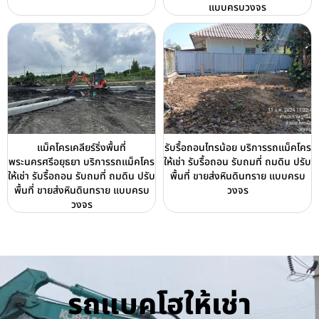
แบบครบวงจร
แม็คโครเคลียร์ริ่งพื้นที่
รับรื้อถอนไทรน้อย บริการรถแม็คโคร
พระนครศรีอยุธยา บริการรถแม็คโคร
ให้เช่า รับรื้อถอน รับถมที่ ถมดิน ปรับ
ให้เช่า รับรื้อถอน รับถมที่ ถมดิน ปรับ
พื้นที่ ขายส่งหินดินทราย แบบครบ
พื้นที่ ขายส่งหินดินทราย แบบครบ
วงจร
วงจร
รถแบคโฮให้เช่า