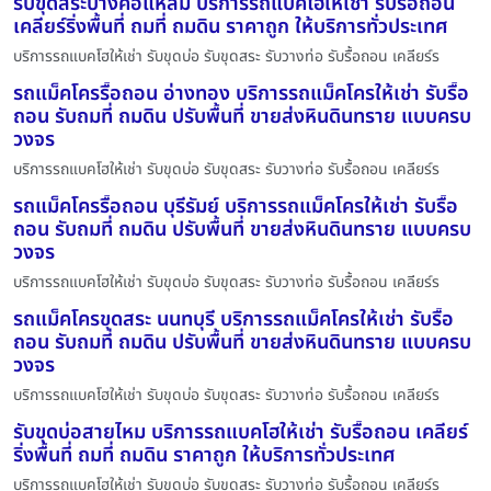
รับขุดสระบางคอแหลม บริการรถแบคโฮให้เช่า รับรื้อถอน
เคลียร์ริ่งพื้นที่ ถมที่ ถมดิน ราคาถูก ให้บริการทั่วประเทศ
บริการรถแบคโฮให้เช่า รับขุดบ่อ รับขุดสระ รับวางท่อ รับรื้อถอน เคลียร์ร
รถแม็คโครรื้อถอน อ่างทอง บริการรถแม็คโครให้เช่า รับรื้อ
ถอน รับถมที่ ถมดิน ปรับพื้นที่ ขายส่งหินดินทราย แบบครบ
วงจร
บริการรถแบคโฮให้เช่า รับขุดบ่อ รับขุดสระ รับวางท่อ รับรื้อถอน เคลียร์ร
รถแม็คโครรื้อถอน บุรีรัมย์ บริการรถแม็คโครให้เช่า รับรื้อ
ถอน รับถมที่ ถมดิน ปรับพื้นที่ ขายส่งหินดินทราย แบบครบ
วงจร
บริการรถแบคโฮให้เช่า รับขุดบ่อ รับขุดสระ รับวางท่อ รับรื้อถอน เคลียร์ร
รถแม็คโครขุดสระ นนทบุรี บริการรถแม็คโครให้เช่า รับรื้อ
ถอน รับถมที่ ถมดิน ปรับพื้นที่ ขายส่งหินดินทราย แบบครบ
วงจร
บริการรถแบคโฮให้เช่า รับขุดบ่อ รับขุดสระ รับวางท่อ รับรื้อถอน เคลียร์ร
รับขุดบ่อสายไหม บริการรถแบคโฮให้เช่า รับรื้อถอน เคลียร์
ริ่งพื้นที่ ถมที่ ถมดิน ราคาถูก ให้บริการทั่วประเทศ
บริการรถแบคโฮให้เช่า รับขุดบ่อ รับขุดสระ รับวางท่อ รับรื้อถอน เคลียร์ร