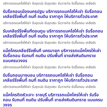
บริการรถแบคโฮให้เช่า รับขุดบ่อ รับขุดสระ รับวางท่อ รับรื้อถอน เคลียร์ร
รับรื้อถอนเมืองนครปฐม บริการรถแบคโฮให้เช่า รับรื้อถอน
เคลียร์ริ่งพื้นที่ ถมที่ ถมดิน ราคาถูก ให้บริการทั่วประเทศ
บริการรถแบคโฮให้เช่า รับขุดบ่อ รับขุดสระ รับวางท่อ รับรื้อถอน เคลียร์ร
รับเคลียร์ริ่งพื้นที่ดอนตูม บริการรถแบคโฮให้เช่า รับรื้อถอน
เคลียร์ริ่งพื้นที่ ถมที่ ถมดิน ราคาถูก ให้บริการทั่วประเทศ
บริการรถแบคโฮให้เช่า รับขุดบ่อ รับขุดสระ รับวางท่อ รับรื้อถอน เคลียร์ร
แม็คโครเคลียร์ริ่งพื้นที่ นครนายก บริการรถแม็คโครให้เช่า
รับรื้อถอน รับถมที่ ถมดิน ปรับพื้นที่ ขายส่งหินดินทราย
แบบครบวงจร
บริการรถแบคโฮให้เช่า รับขุดบ่อ รับขุดสระ รับวางท่อ รับรื้อถอน เคลียร์ร
รับรื้นถอนบางบอน บริการรถแบคโฮให้เช่า รับรื้อถอน
เคลียร์ริ่งพื้นที่ ถมที่ ถมดิน ราคาถูก ให้บริการทั่วประเทศ
บริการรถแบคโฮให้เช่า รับขุดบ่อ รับขุดสระ รับวางท่อ รับรื้อถอน เคลียร์ร
แม็คโครติดหัวเจาะ ราชบุรี บริการรถแม็คโครให้เช่า รับรื้อ
ถอน รับถมที่ ถมดิน ปรับพื้นที่ ขายส่งหินดินทราย แบบครบ
วงจร