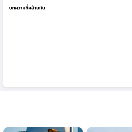
บทความที่คล้ายกัน