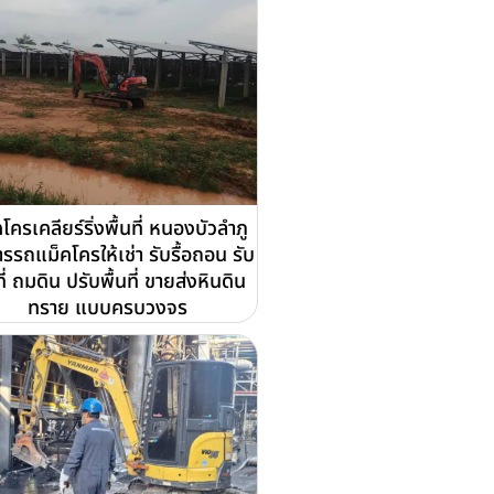
โครเคลียร์ริ่งพื้นที่ หนองบัวลำภู
ารรถแม็คโครให้เช่า รับรื้อถอน รับ
ี่ ถมดิน ปรับพื้นที่ ขายส่งหินดิน
ทราย แบบครบวงจร