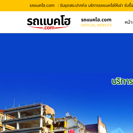
รถแบคโฮ.com
: รับขุดสระปากท่อ บริการรถแบคโฮให้เช่า รับรื้อ
รถแบคโฮ.com
หน้า
OFFICIAL WEBSITE