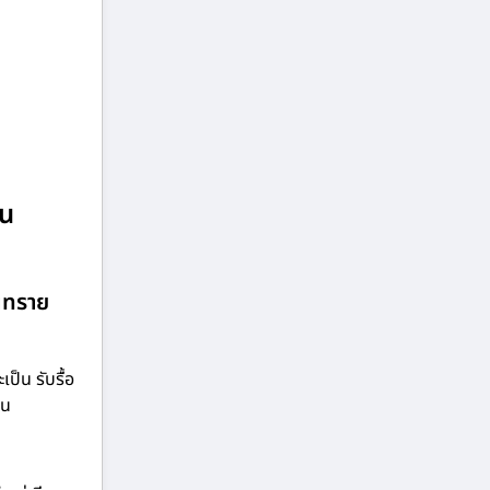
ิน
ินทราย
็น รับรื้อ
าน