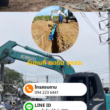
รับถมที่ ถมดิน ขุดสระ
โทรสอบถาม
094 223 6441
LINE ID