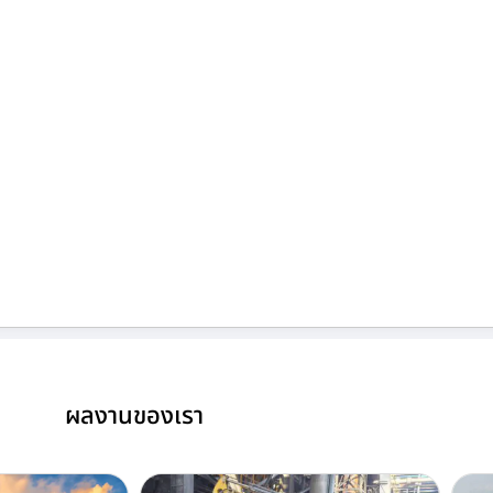
ผลงานของเรา