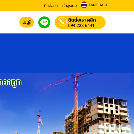
LANGUAGE
ติดต่อเรา
เข้าสู่ระบบ
ติดต่อเรา คลิก
เมนู
094 223 6441