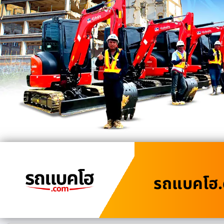
รถแบคโฮ.c