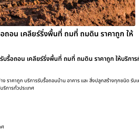
ถอน เคลียร์ริ่งพื้นที่ ถมที่ ถมดิน ราคาถูก ให้
บรื้อถอน เคลียร์ริ่งพื้นที่ ถมที่ ถมดิน ราคาถูก ให้บริการท
ราคาถูก บริการรับรื้อถอนบ้าน อาคาร และ สิ่งปลูกสร้างทุกชนิด รับเคล
ห้บริการทั่วประเทศ
ทศ