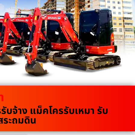
m
บจ้าง แม็คโครรับเหมา รับ
ขุดสระถมดิน