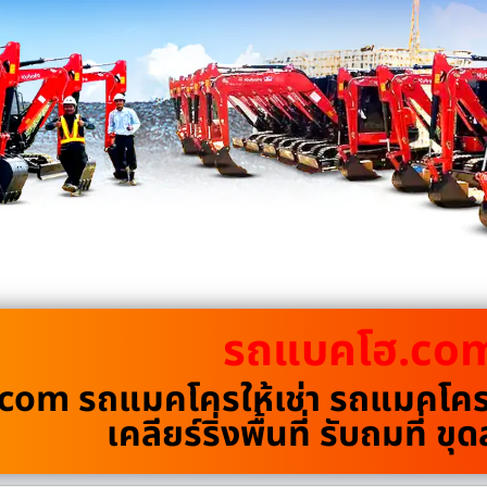
รถแบคโฮ.co
om รถแมคโครให้เช่า รถแมคโครรั
เคลียร์ริ่งพื้นที่ รับถมที่ 