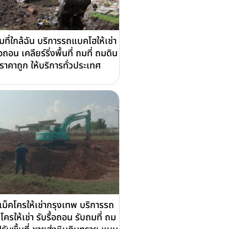
มที่ใกล้ฉัน บริการรถแบคโฮให้เช่า
้อถอน เคลียร์ริ่งพื้นที่ ถมที่ ถมดิน
ราคาถูก ให้บริการทั่วประเทศ
ม็คโครให้เช่ากรุงเทพ บริการรถ
โครให้เช่า รับรื้อถอน รับถมที่ ถม