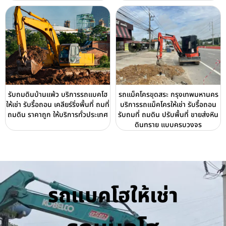
รับถมดินบ้านแพ้ว บริการรถแบคโฮ
รถแม็คโครขุดสระ กรุงเทพมหานคร
ให้เช่า รับรื้อถอน เคลียร์ริ่งพื้นที่ ถมที่
บริการรถแม็คโครให้เช่า รับรื้อถอน
ถมดิน ราคาถูก ให้บริการทั่วประเทศ
รับถมที่ ถมดิน ปรับพื้นที่ ขายส่งหิน
ดินทราย แบบครบวงจร
รถแบคโฮให้เช่า