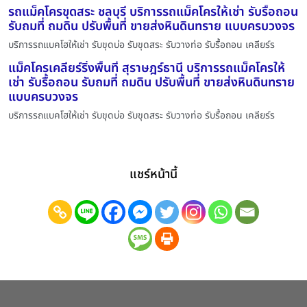
รถแม็คโครขุดสระ ชลบุรี บริการรถแม็คโครให้เช่า รับรื้อถอน
รับถมที่ ถมดิน ปรับพื้นที่ ขายส่งหินดินทราย แบบครบวงจร
บริการรถแบคโฮให้เช่า รับขุดบ่อ รับขุดสระ รับวางท่อ รับรื้อถอน เคลียร์ร
แม็คโครเคลียร์ริ่งพื้นที่ สุราษฎร์ธานี บริการรถแม็คโครให้
เช่า รับรื้อถอน รับถมที่ ถมดิน ปรับพื้นที่ ขายส่งหินดินทราย
แบบครบวงจร
บริการรถแบคโฮให้เช่า รับขุดบ่อ รับขุดสระ รับวางท่อ รับรื้อถอน เคลียร์ร
แชร์หน้านี้