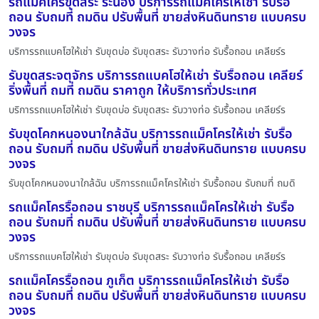
รถแม็คโครขุดสระ ระนอง บริการรถแม็คโครให้เช่า รับรื้อ
ถอน รับถมที่ ถมดิน ปรับพื้นที่ ขายส่งหินดินทราย แบบครบ
วงจร
บริการรถแบคโฮให้เช่า รับขุดบ่อ รับขุดสระ รับวางท่อ รับรื้อถอน เคลียร์ร
รับขุดสระจตุจักร บริการรถแบคโฮให้เช่า รับรื้อถอน เคลียร์
ริ่งพื้นที่ ถมที่ ถมดิน ราคาถูก ให้บริการทั่วประเทศ
บริการรถแบคโฮให้เช่า รับขุดบ่อ รับขุดสระ รับวางท่อ รับรื้อถอน เคลียร์ร
รับขุดโคกหนองนาใกล้ฉัน บริการรถแม็คโครให้เช่า รับรื้อ
ถอน รับถมที่ ถมดิน ปรับพื้นที่ ขายส่งหินดินทราย แบบครบ
วงจร
รับขุดโคกหนองนาใกล้ฉัน บริการรถแม็คโครให้เช่า รับรื้อถอน รับถมที่ ถมดิ
รถแม็คโครรื้อถอน ราชบุรี บริการรถแม็คโครให้เช่า รับรื้อ
ถอน รับถมที่ ถมดิน ปรับพื้นที่ ขายส่งหินดินทราย แบบครบ
วงจร
บริการรถแบคโฮให้เช่า รับขุดบ่อ รับขุดสระ รับวางท่อ รับรื้อถอน เคลียร์ร
รถแม็คโครรื้อถอน ภูเก็ต บริการรถแม็คโครให้เช่า รับรื้อ
ถอน รับถมที่ ถมดิน ปรับพื้นที่ ขายส่งหินดินทราย แบบครบ
วงจร