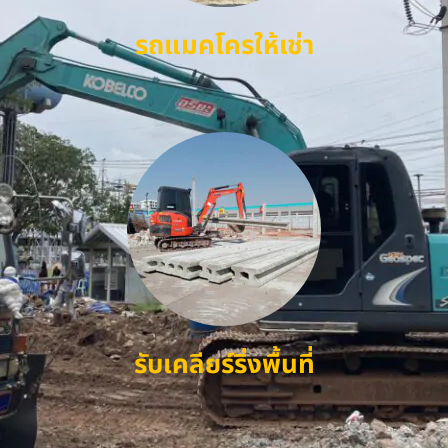
รถแมคโครให้เช่า
รับเคลียร์ริ่งพื้นที่