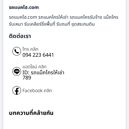
รถแบคโฮ.com
รถแบคโฮ.com รถแมคโครให้เช่า รถแมคโครรับจ้าง แม็คโคร
รับเหมา รับเคลียร์ริ่งพื้นที่ รับถมที่ ขุดสระถมดิน
ติดต่อเรา
โทร คลิก
094 223 6441
แอดไลน์ คลิก
ID: รถแม็คโครให้เช่า
789
Facebook คลิก
บทความที่คล้ายกัน