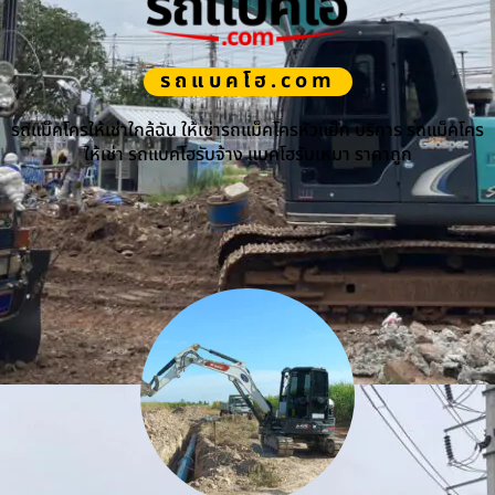
รถแบคโฮ.com
รถแม็คโครให้เช่าใกล้ฉัน ให้เช่ารถแม็คโครหัวแย็ก บริการ รถแม็คโคร
ให้เช่า รถแบคโฮรับจ้าง แบคโฮรับเหมา ราคาถูก