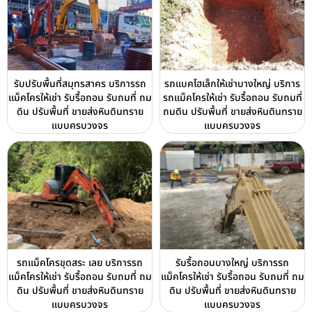
รับปรับพื้นที่สมุทรสาคร บริการรถ
รถแบคโฮเล็กให้เช่าบางใหญ่ บริการ
แม็คโครให้เช่า รับรื้อถอน รับถมที่ ถม
รถแม็คโครให้เช่า รับรื้อถอน รับถมที่
ดิน ปรับพื้นที่ ขายส่งหินดินทราย
ถมดิน ปรับพื้นที่ ขายส่งหินดินทราย
แบบครบวงจร
แบบครบวงจร
รถแม็คโครขุดสระ เลย บริการรถ
รับรื้อถอนบางใหญ่ บริการรถ
แม็คโครให้เช่า รับรื้อถอน รับถมที่ ถม
แม็คโครให้เช่า รับรื้อถอน รับถมที่ ถม
ดิน ปรับพื้นที่ ขายส่งหินดินทราย
ดิน ปรับพื้นที่ ขายส่งหินดินทราย
แบบครบวงจร
แบบครบวงจร