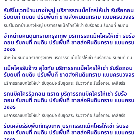
รับรีโนเวทบ้านบางใหญ่ บริการรถแม็คโครให้เช่า รับรื้อถอน
รับถมที่ ถมดิน ปรับพื้นที่ ขายส่งหินดินทราย แบบครบวงจร
รับรีโนเวทบ้านบางใหญ่ บริการรถแม็คโครให้เช่า รับรื้อถอน รับถมที่ ถมดิน
จำหน่ายหินดินทรายกรุงเทพ บริการรถแม็คโครให้เช่า รับรื้อ
ถอน รับถมที่ ถมดิน ปรับพื้นที่ ขายส่งหินดินทราย แบบครบ
วงจร
จำหน่ายหินดินทรายกรุงเทพ บริการรถแม็คโครให้เช่า รับรื้อถอน รับถมที่ ถม
แม็คโครรับจ้าง สุโขทัย บริการรถแม็คโครให้เช่า รับรื้อถอน
รับถมที่ ถมดิน ปรับพื้นที่ ขายส่งหินดินทราย แบบครบวงจร
บริการรถแบคโฮให้เช่า รับขุดบ่อ รับขุดสระ รับวางท่อ รับรื้อถอน เคลียร์ร
รถแม็คโครรื้อถอน ตราด บริการรถแม็คโครให้เช่า รับรื้อ
ถอน รับถมที่ ถมดิน ปรับพื้นที่ ขายส่งหินดินทราย แบบครบ
วงจร
บริการรถแบคโฮให้เช่า รับขุดบ่อ รับขุดสระ รับวางท่อ รับรื้อถอน เคลียร์ร
รับเคลียร์ริ่งพื้นที่กรุงเทพ บริการรถแม็คโครให้เช่า รับรื้อ
ถอน รับถมที่ ถมดิน ปรับพื้นที่ ขายส่งหินดินทราย แบบครบ
วงจร