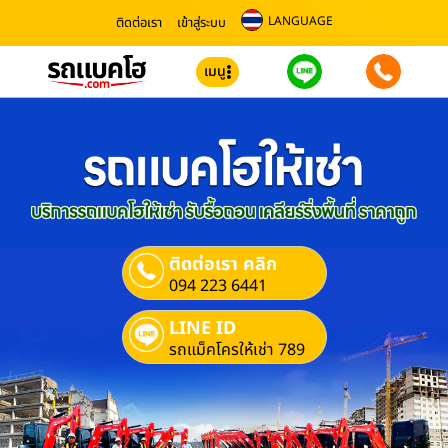
LANGUAGE
ติดต่อเรา
เข้าสู่ระบบ
เมนู
ติดต่อเรา คลิก
094 223 6441
LINE ID
รถแม็คโครให้เช่า 789