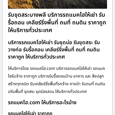
รับขุดสระบางพลี บริการรถแบคโฮให้เช่า รับ
รื้อถอน เคลียร์ริ่งพื้นที่ ถมที่ ถมดิน ราคาถูก
ให้บริการทั่วประเทศ
บริการรถแบคโฮให้เช่า รับขุดบ่อ รับขุดสระ รับ
วางท่อ รับรื้อถอน เคลียร์ริ่งพื้นที่ ถมที่ ถมดิน
ราคาถูก ให้บริการทั่วประเทศ
ให้บริการโดย รถแบคโฮ.com บริการรถแบคโฮให้เช่า รถแบค
โฮรับจ้าง ราคาถูก บริการรับรื้อถอนบ้าน อาคาร และ สิ่งปลูก
สร้างทุกชนิด รับเคลียร์ริ่งพื้นที่รกร้าง ถางป่า รับถมที่ ถมดิน
ปรับพื้นที่ ขุดสระ ขุดร่องสวน ให้บริการทั่วประเทศ
รถแบคโฮ.com ให้บริการอะไรบ้าง
รถแบคโฮให้เช่า ราคาถูก