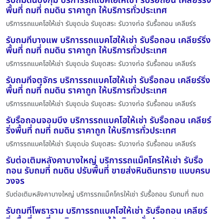
รับถมดินบึงกุ่ม บริการรถแบคโฮให้เช่า รับรื้อถอน เคลียร์ริ่ง
พื้นที่ ถมที่ ถมดิน ราคาถูก ให้บริการทั่วประเทศ
บริการรถแบคโฮให้เช่า รับขุดบ่อ รับขุดสระ รับวางท่อ รับรื้อถอน เคลียร์ร
รับถมที่บางแพ บริการรถแบคโฮให้เช่า รับรื้อถอน เคลียร์ริ่ง
พื้นที่ ถมที่ ถมดิน ราคาถูก ให้บริการทั่วประเทศ
บริการรถแบคโฮให้เช่า รับขุดบ่อ รับขุดสระ รับวางท่อ รับรื้อถอน เคลียร์ร
รับถมที่จตุจักร บริการรถแบคโฮให้เช่า รับรื้อถอน เคลียร์ริ่ง
พื้นที่ ถมที่ ถมดิน ราคาถูก ให้บริการทั่วประเทศ
บริการรถแบคโฮให้เช่า รับขุดบ่อ รับขุดสระ รับวางท่อ รับรื้อถอน เคลียร์ร
รับรื้อถอนจอมบึง บริการรถแบคโฮให้เช่า รับรื้อถอน เคลียร์
ริ่งพื้นที่ ถมที่ ถมดิน ราคาถูก ให้บริการทั่วประเทศ
บริการรถแบคโฮให้เช่า รับขุดบ่อ รับขุดสระ รับวางท่อ รับรื้อถอน เคลียร์ร
รับต่อเติมหลังคาบางใหญ่ บริการรถแม็คโครให้เช่า รับรื้อ
ถอน รับถมที่ ถมดิน ปรับพื้นที่ ขายส่งหินดินทราย แบบครบ
วงจร
รับต่อเติมหลังคาบางใหญ่ บริการรถแม็คโครให้เช่า รับรื้อถอน รับถมที่ ถมด
รับถมที่โพธาราม บริการรถแบคโฮให้เช่า รับรื้อถอน เคลียร์