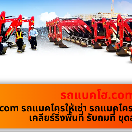
รถแบคโฮ.co
om รถแมคโครให้เช่า รถแมคโครรั
เคลียร์ริ่งพื้นที่ รับถมที่ 