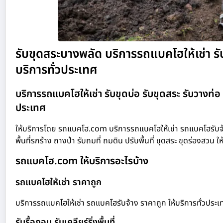
รับขุดสระบางพลัด บริการรถแบคโฮให้เช่า รับรื
บริการทั่วประเทศ
บริการรถแบคโฮให้เช่า รับขุดบ่อ รับขุดสระ รับวางท่อ รั
ประเทศ
ให้บริการโดย รถแบคโฮ.com บริการรถแบคโฮให้เช่า รถแบคโฮรับจ้าง 
พื้นที่รกร้าง ถางป่า รับถมที่ ถมดิน ปรับพื้นที่ ขุดสระ ขุดร่องสวน ใ
รถแบคโฮ.com ให้บริการอะไรบ้าง
รถแบคโฮให้เช่า ราคาถูก
บริการรถแบคโฮให้เช่า รถแบคโฮรับจ้าง ราคาถูก ให้บริการทั่วประเ
รับรื้อถอน รับเคลียร์ริ่งพื้นที่