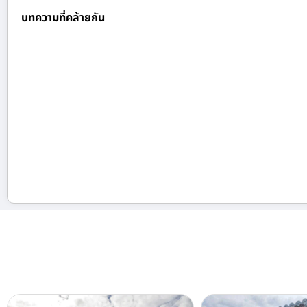
บทความที่คล้ายกัน