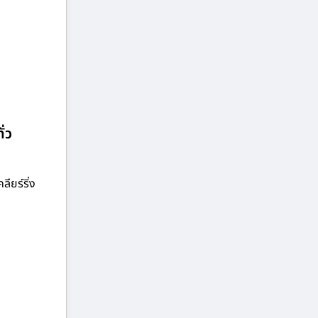
้
ั่ว
ียร์ริ่ง