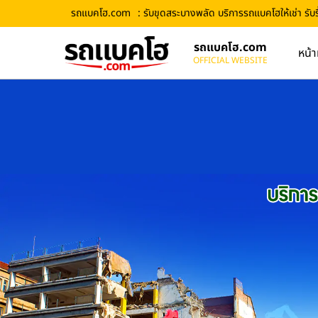
รถแบคโฮ.com
: รับขุดสระบางพลัด บริการรถแบคโฮให้เช่า รับรื้
รถแบคโฮ.com
หน้า
OFFICIAL WEBSITE