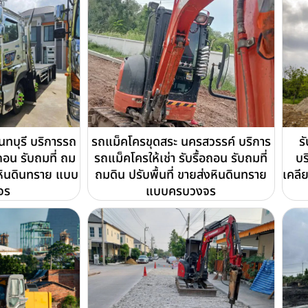
นทบุรี บริการรถ
รถแม็คโครขุดสระ นครสวรรค์ บริการ
ร
อถอน รับถมที่ ถม
รถแม็คโครให้เช่า รับรื้อถอน รับถมที่
บร
่งหินดินทราย แบบ
ถมดิน ปรับพื้นที่ ขายส่งหินดินทราย
เคลีย
จร
แบบครบวงจร