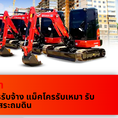
m
บจ้าง แม็คโครรับเหมา รับ
ขุดสระถมดิน