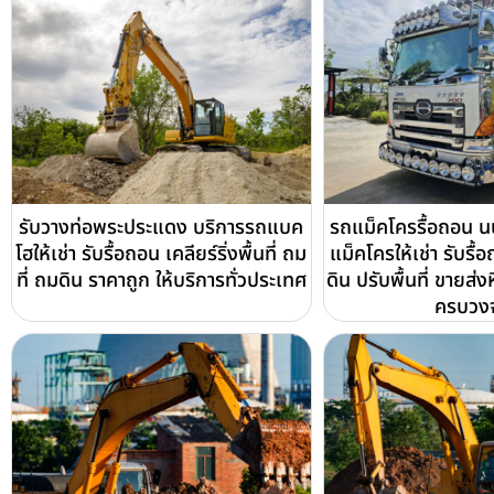
รับวางท่อพระประแดง บริการรถแบค
รถแม็คโครรื้อถอน น
โฮให้เช่า รับรื้อถอน เคลียร์ริ่งพื้นที่ ถม
แม็คโครให้เช่า รับรื้
ที่ ถมดิน ราคาถูก ให้บริการทั่วประเทศ
ดิน ปรับพื้นที่ ขายส
ครบวง