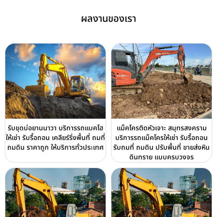
ผลงานของเรา
รับขุดบ่อยานนาวา บริการรถแบคโฮ
แม็คโครติดหัวเจาะ สมุทรสงคราม
ให้เช่า รับรื้อถอน เคลียร์ริ่งพื้นที่ ถมที่
บริการรถแม็คโครให้เช่า รับรื้อถอน
ถมดิน ราคาถูก ให้บริการทั่วประเทศ
รับถมที่ ถมดิน ปรับพื้นที่ ขายส่งหิน
ดินทราย แบบครบวงจร