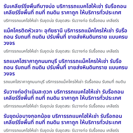
รับเคลียร์ริ่งพื้นที่บางบ่อ บริการรถแบคโฮให้เช่า รับรื้อถอน
เคลียร์ริ่งพื้นที่ ถมที่ ถมดิน ราคาถูก ให้บริการทั่วประเทศ
บริการรถแบคโฮให้เช่า รับขุดบ่อ รับขุดสระ รับวางท่อ รับรื้อถอน เคลียร์ร
แม็คโครติดหัวเจาะ อุทัยธานี บริการรถแม็คโครให้เช่า รับรื้อ
ถอน รับถมที่ ถมดิน ปรับพื้นที่ ขายส่งหินดินทราย แบบครบ
วงจร
บริการรถแบคโฮให้เช่า รับขุดบ่อ รับขุดสระ รับวางท่อ รับรื้อถอน เคลียร์ร
รถแบคโฮราคาถูกนนทบุรี บริการรถแม็คโครให้เช่า รับรื้อ
ถอน รับถมที่ ถมดิน ปรับพื้นที่ ขายส่งหินดินทราย แบบครบ
วงจร
รถแบคโฮราคาถูกนนทบุรี บริการรถแม็คโครให้เช่า รับรื้อถอน รับถมที่ ถมดิน
รับวางท่อดำเนินสะดวก บริการรถแบคโฮให้เช่า รับรื้อถอน
เคลียร์ริ่งพื้นที่ ถมที่ ถมดิน ราคาถูก ให้บริการทั่วประเทศ
บริการรถแบคโฮให้เช่า รับขุดบ่อ รับขุดสระ รับวางท่อ รับรื้อถอน เคลียร์ร
รับขุดบ่อบางกอกน้อย บริการรถแบคโฮให้เช่า รับรื้อถอน
เคลียร์ริ่งพื้นที่ ถมที่ ถมดิน ราคาถูก ให้บริการทั่วประเทศ
บริการรถแบคโฮให้เช่า รับขุดบ่อ รับขุดสระ รับวางท่อ รับรื้อถอน เคลียร์ร