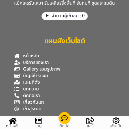
แม็คโครรับเหมา รับเคลียร์ริ่งพื้นที่ รับถมที่ ขุดสระถมดิน
จำนวนผู้เข้าชม :
0
แผนผังเว็บไซต์
หน้าหลัก
บริการของเรา
Gallery รวมรูปภาพ
บัญชีชำระเงิน
แผนที่ตั้ง
บทความ
ติดต่อเรา
เกี่ยวกับเรา
เข้าสู่ระบบ
หน้าหลัก
เมนู
ติดต่อ
แชร์
เพิ่มเติม