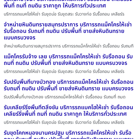
พื้นที่ ถมที่ ถมดิน ราคาถูก ให้บริการทั่วประเทศ
บริการรถแบคโฮให้เช่า รับขุดบ่อ รับขุดสระ รับวางท่อ รับรื้อถอน เคลียร์ร
จำหน่ายหินดินทรายสมุทรปราการ บริการรถแม็คโครให้เช่า
รับรื้อถอน รับถมที่ ถมดิน ปรับพื้นที่ ขายส่งหินดินทราย
แบบครบวงจร
จำหน่ายหินดินทรายสมุทรปราการ บริการรถแม็คโครให้เช่า รับรื้อถอน รับถมที
แม็คโครรับจ้าง เลย บริการรถแม็คโครให้เช่า รับรื้อถอน รับ
ถมที่ ถมดิน ปรับพื้นที่ ขายส่งหินดินทราย แบบครบวงจร
บริการรถแบคโฮให้เช่า รับขุดบ่อ รับขุดสระ รับวางท่อ รับรื้อถอน เคลียร์ร
รับปรับพื้นที่บางบัวทอง บริการรถแม็คโครให้เช่า รับรื้อถอน
รับถมที่ ถมดิน ปรับพื้นที่ ขายส่งหินดินทราย แบบครบวงจร
รับปรับพื้นที่บางบัวทอง บริการรถแม็คโครให้เช่า รับรื้อถอน รับถมที่ ถมด
รับเคลียร์ริ่งพื้นที่ตลิ่งชัน บริการรถแบคโฮให้เช่า รับรื้อถอน
เคลียร์ริ่งพื้นที่ ถมที่ ถมดิน ราคาถูก ให้บริการทั่วประเทศ
บริการรถแบคโฮให้เช่า รับขุดบ่อ รับขุดสระ รับวางท่อ รับรื้อถอน เคลียร์ร
รับขุดโคกหนองนานครปฐม บริการรถแม็คโครให้เช่า รับรื้อ