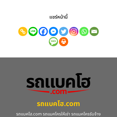
แชร์หน้านี้
รถแบคโฮ.com
รถแบคโฮ.com รถแมคโครให้เช่า รถแมคโครรับจ้าง