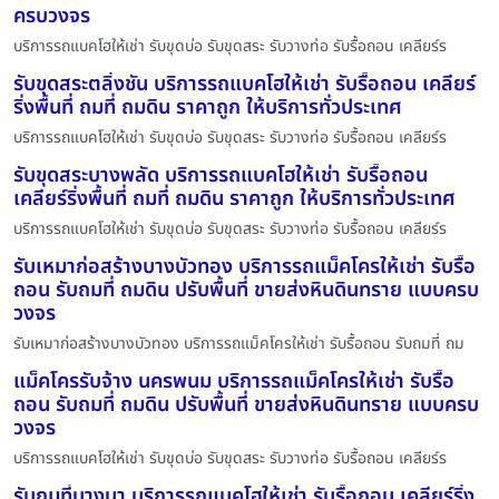
ครบวงจร
บริการรถแบคโฮให้เช่า รับขุดบ่อ รับขุดสระ รับวางท่อ รับรื้อถอน เคลียร์ร
รับขุดสระตลิ่งชัน บริการรถแบคโฮให้เช่า รับรื้อถอน เคลียร์
ริ่งพื้นที่ ถมที่ ถมดิน ราคาถูก ให้บริการทั่วประเทศ
บริการรถแบคโฮให้เช่า รับขุดบ่อ รับขุดสระ รับวางท่อ รับรื้อถอน เคลียร์ร
รับขุดสระบางพลัด บริการรถแบคโฮให้เช่า รับรื้อถอน
เคลียร์ริ่งพื้นที่ ถมที่ ถมดิน ราคาถูก ให้บริการทั่วประเทศ
บริการรถแบคโฮให้เช่า รับขุดบ่อ รับขุดสระ รับวางท่อ รับรื้อถอน เคลียร์ร
รับเหมาก่อสร้างบางบัวทอง บริการรถแม็คโครให้เช่า รับรื้อ
ถอน รับถมที่ ถมดิน ปรับพื้นที่ ขายส่งหินดินทราย แบบครบ
วงจร
รับเหมาก่อสร้างบางบัวทอง บริการรถแม็คโครให้เช่า รับรื้อถอน รับถมที่ ถม
แม็คโครรับจ้าง นครพนม บริการรถแม็คโครให้เช่า รับรื้อ
ถอน รับถมที่ ถมดิน ปรับพื้นที่ ขายส่งหินดินทราย แบบครบ
วงจร
บริการรถแบคโฮให้เช่า รับขุดบ่อ รับขุดสระ รับวางท่อ รับรื้อถอน เคลียร์ร
รับถมที่บางนา บริการรถแบคโฮให้เช่า รับรื้อถอน เคลียร์ริ่ง