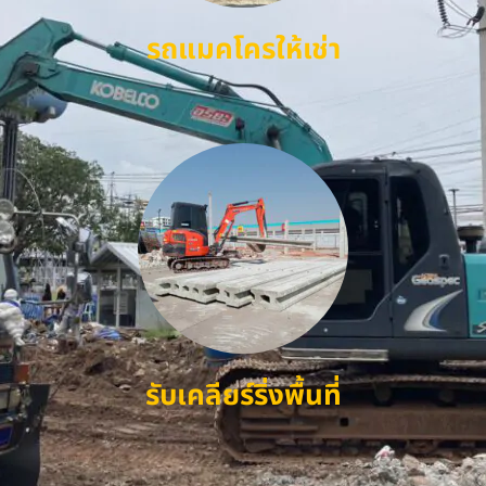
รถแมคโครให้เช่า
รับเคลียร์ริ่งพื้นที่