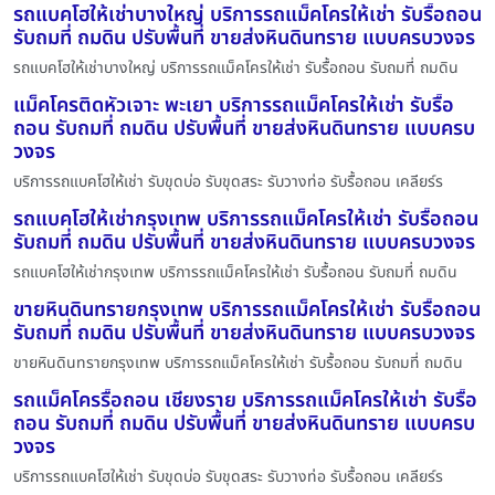
รถแบคโฮให้เช่าบางใหญ่ บริการรถแม็คโครให้เช่า รับรื้อถอน
รับถมที่ ถมดิน ปรับพื้นที่ ขายส่งหินดินทราย แบบครบวงจร
รถแบคโฮให้เช่าบางใหญ่ บริการรถแม็คโครให้เช่า รับรื้อถอน รับถมที่ ถมดิน
แม็คโครติดหัวเจาะ พะเยา บริการรถแม็คโครให้เช่า รับรื้อ
ถอน รับถมที่ ถมดิน ปรับพื้นที่ ขายส่งหินดินทราย แบบครบ
วงจร
บริการรถแบคโฮให้เช่า รับขุดบ่อ รับขุดสระ รับวางท่อ รับรื้อถอน เคลียร์ร
รถแบคโฮให้เช่ากรุงเทพ บริการรถแม็คโครให้เช่า รับรื้อถอน
รับถมที่ ถมดิน ปรับพื้นที่ ขายส่งหินดินทราย แบบครบวงจร
รถแบคโฮให้เช่ากรุงเทพ บริการรถแม็คโครให้เช่า รับรื้อถอน รับถมที่ ถมดิน
ขายหินดินทรายกรุงเทพ บริการรถแม็คโครให้เช่า รับรื้อถอน
รับถมที่ ถมดิน ปรับพื้นที่ ขายส่งหินดินทราย แบบครบวงจร
ขายหินดินทรายกรุงเทพ บริการรถแม็คโครให้เช่า รับรื้อถอน รับถมที่ ถมดิน
รถแม็คโครรื้อถอน เชียงราย บริการรถแม็คโครให้เช่า รับรื้อ
ถอน รับถมที่ ถมดิน ปรับพื้นที่ ขายส่งหินดินทราย แบบครบ
วงจร
บริการรถแบคโฮให้เช่า รับขุดบ่อ รับขุดสระ รับวางท่อ รับรื้อถอน เคลียร์ร