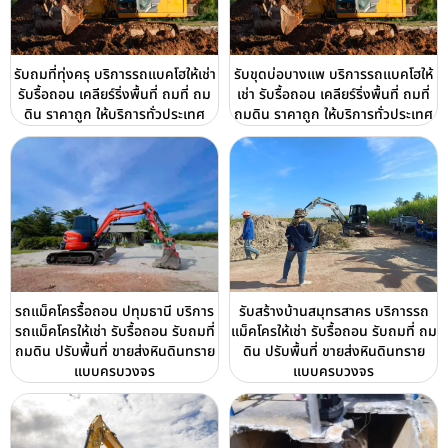
รับถมที่ทุ่งครุ บริการรถแบคโฮให้เช่า
รับขุดบ่อบางแพ บริการรถแบคโฮให้
รับรื้อถอน เคลียร์ริ่งพื้นที่ ถมที่ ถม
เช่า รับรื้อถอน เคลียร์ริ่งพื้นที่ ถมที่
ดิน ราคาถูก ให้บริการทั่วประเทศ
ถมดิน ราคาถูก ให้บริการทั่วประเทศ
รถแม็คโครรื้อถอน ปทุมธานี บริการ
รับสร้างบ้านสมุทรสาคร บริการรถ
รถแม็คโครให้เช่า รับรื้อถอน รับถมที่
แม็คโครให้เช่า รับรื้อถอน รับถมที่ ถม
ถมดิน ปรับพื้นที่ ขายส่งหินดินทราย
ดิน ปรับพื้นที่ ขายส่งหินดินทราย
แบบครบวงจร
แบบครบวงจร