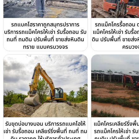
รถแบคโฮราคาถูกสมุทรปราการ
รถแม็คโครรื้อถอน 
บริการรถแม็คโครให้เช่า รับรื้อถอน รับ
แม็คโครให้เช่า รับรื้
ถมที่ ถมดิน ปรับพื้นที่ ขายส่งหินดิน
ดิน ปรับพื้นที่ ขายส
ทราย แบบครบวงจร
ครบวง
รับขุดบ่อบางบอน บริการรถแบคโฮให้
แม็คโครเคลียร์ริ่งพื้น
เช่า รับรื้อถอน เคลียร์ริ่งพื้นที่ ถมที่ ถม
รถแม็คโครให้เช่า รับ
ดิน ราคาถูก ให้บริการทั่วประเทศ
ถมดิน ปรับพื้นที่ ข