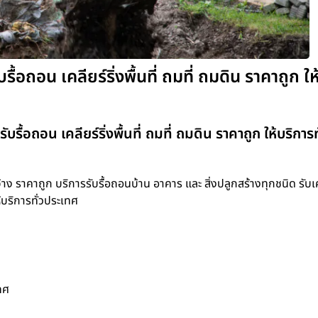
้อถอน เคลียร์ริ่งพื้นที่ ถมที่ ถมดิน ราคาถูก ให
บรื้อถอน เคลียร์ริ่งพื้นที่ ถมที่ ถมดิน ราคาถูก ให้บริการท
ราคาถูก บริการรับรื้อถอนบ้าน อาคาร และ สิ่งปลูกสร้างทุกชนิด รับเคล
ห้บริการทั่วประเทศ
ทศ