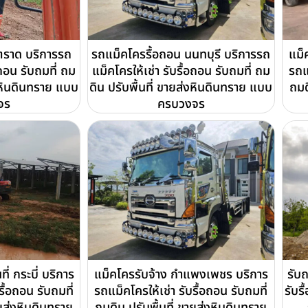
ตราด บริการรถ
รถแม็คโครรื้อถอน นนทบุรี บริการรถ
แม็
อถอน รับถมที่ ถม
แม็คโครให้เช่า รับรื้อถอน รับถมที่ ถม
รถแม
่งหินดินทราย แบบ
ดิน ปรับพื้นที่ ขายส่งหินดินทราย แบบ
ถมด
จร
ครบวงจร
ที่ กระบี่ บริการ
แม็คโครรับจ้าง กำแพงเพชร บริการ
รับถ
รื้อถอน รับถมที่
รถแม็คโครให้เช่า รับรื้อถอน รับถมที่
รับรื
ายส่งหินดินทราย
ถมดิน ปรับพื้นที่ ขายส่งหินดินทราย