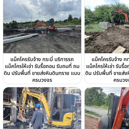
แม็คโครรับจ้าง กระบี่ บริการรถ
แม็คโครรับจ้าง ก
แม็คโครให้เช่า รับรื้อถอน รับถมที่ ถม
แม็คโครให้เช่า รับรื้
ดิน ปรับพื้นที่ ขายส่งหินดินทราย แบบ
ดิน ปรับพื้นที่ ขายส
ครบวงจร
ครบวง