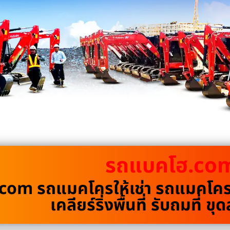
รถแบคโฮ.co
om รถแมคโครให้เช่า รถแมคโครรั
เคลียร์ริ่งพื้นที่ รับถมที่ 