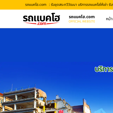
รถแบคโฮ.com
: รับขุดสระทวีวัฒนา บริการรถแบคโฮให้เช่า รับรื
รถแบคโฮ.com
หน้า
OFFICIAL WEBSITE