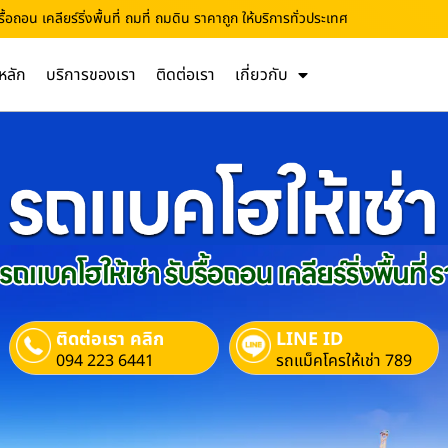
้อถอน เคลียร์ริ่งพื้นที่ ถมที่ ถมดิน ราคาถูก ให้บริการทั่วประเทศ
หลัก
บริการของเรา
ติดต่อเรา
เกี่ยวกับ
ติดต่อเรา คลิก
LINE ID
094 223 6441
รถแม็คโครให้เช่า 789