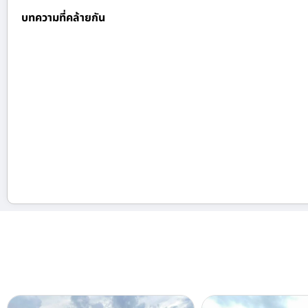
บทความที่คล้ายกัน