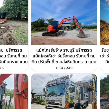
ทม. บริการรถ
แม็คโครรับจ้าง ราชบุรี บริการรถ
รับ
อถอน รับถมที่ ถม
แม็คโครให้เช่า รับรื้อถอน รับถมที่ ถม
เช่า 
่งหินดินทราย แบบ
ดิน ปรับพื้นที่ ขายส่งหินดินทราย แบบ
ดิ
จร
ครบวงจร