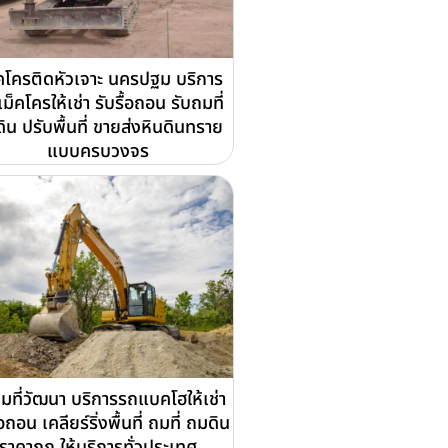
คโครติดหัวเจาะ นครปฐม บริการ
็คโครให้เช่า รับรื้อถอน รับถมที่
ิน ปรับพื้นที่ ขายส่งหินดินทราย
แบบครบวงจร
มที่วัฒนา บริการรถแบคโฮให้เช่า
้อถอน เคลียร์ริ่งพื้นที่ ถมที่ ถมดิน
ราคาถูก ให้บริการทั่วประเทศ