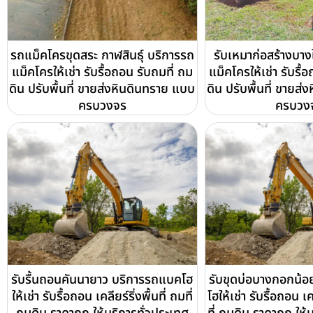
รถแม็คโครขุดสระ กาฬสินธุ์ บริการรถ
รับเหมาก่อสร้างบา
แม็คโครให้เช่า รับรื้อถอน รับถมที่ ถม
แม็คโครให้เช่า รับรื้
ดิน ปรับพื้นที่ ขายส่งหินดินทราย แบบ
ดิน ปรับพื้นที่ ขายส
ครบวงจร
ครบวง
รับรื้นถอนคันนายาว บริการรถแบคโฮ
รับขุดบ่อบางกอกน้
ให้เช่า รับรื้อถอน เคลียร์ริ่งพื้นที่ ถมที่
โฮให้เช่า รับรื้อถอน เคล