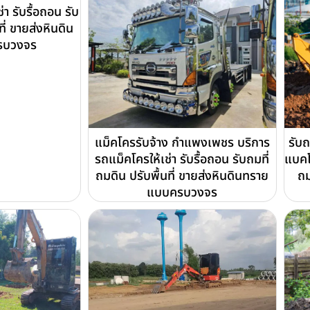
า รับรื้อถอน รับ
ที่ ขายส่งหินดิน
รบวงจร
แม็คโครรับจ้าง กำแพงเพชร บริการ
รับถ
รถแม็คโครให้เช่า รับรื้อถอน รับถมที่
แบคโฮ
ถมดิน ปรับพื้นที่ ขายส่งหินดินทราย
ถม
แบบครบวงจร