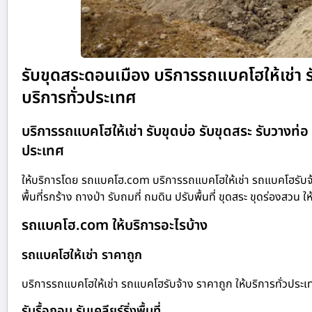
รับขุดสระดอนเมือง บริการรถแบคโฮให้เช่า รับร
บริการทั่วประเทศ
บริการรถแบคโฮให้เช่า รับขุดบ่อ รับขุดสระ รับวางท่อ รั
ประเทศ
ให้บริการโดย รถแบคโฮ.com บริการรถแบคโฮให้เช่า รถแบคโฮรับจ้าง 
พื้นที่รกร้าง ถางป่า รับถมที่ ถมดิน ปรับพื้นที่ ขุดสระ ขุดร่องสวน ใ
รถแบคโฮ.com ให้บริการอะไรบ้าง
รถแบคโฮให้เช่า ราคาถูก
บริการรถแบคโฮให้เช่า รถแบคโฮรับจ้าง ราคาถูก ให้บริการทั่วประเ
รับรื้อถอน รับเคลียร์ริ่งพื้นที่