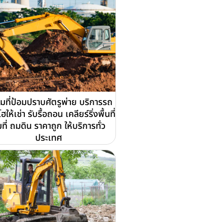
มที่ป้อมปราบศัตรูพ่าย บริการรถ
ให้เช่า รับรื้อถอน เคลียร์ริ่งพื้นที่
ที่ ถมดิน ราคาถูก ให้บริการทั่ว
ประเทศ