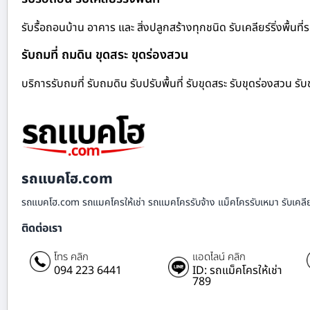
รับรื้อถอนบ้าน อาคาร และ สิ่งปลูกสร้างทุกชนิด รับเคลียร์ริ่งพื้นที
รับถมที่ ถมดิน ขุดสระ ขุดร่องสวน
บริการรับถมที่ รับถมดิน รับปรับพื้นที่ รับขุดสระ รับขุดร่องสวน 
รถแบคโฮ.com
รถแบคโฮ.com รถแมคโครให้เช่า รถแมคโครรับจ้าง แม็คโครรับเหมา รับเคลียร์ริ
ติดต่อเรา
โทร คลิก
แอดไลน์ คลิก
094 223 6441
ID: รถแม็คโครให้เช่า
789