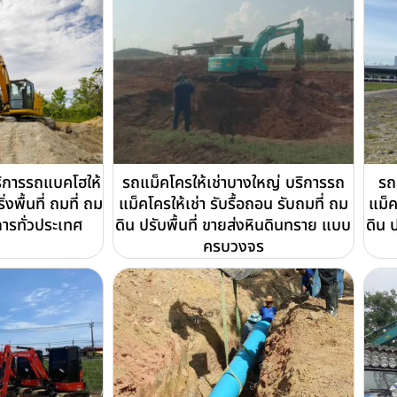
ริการรถแบคโฮให้
รถแม็คโครให้เช่าบางใหญ่ บริการรถ
รถ
ิ่งพื้นที่ ถมที่ ถม
แม็คโครให้เช่า รับรื้อถอน รับถมที่ ถม
แม็ค
การทั่วประเทศ
ดิน ปรับพื้นที่ ขายส่งหินดินทราย แบบ
ดิน 
ครบวงจร