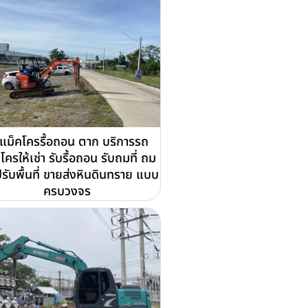
แม็คโครรื้อถอน ตาก บริการรถ
โครให้เช่า รับรื้อถอน รับถมที่ ถม
ปรับพื้นที่ ขายส่งหินดินทราย แบบ
ครบวงจร