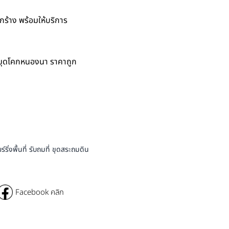
่รกร้าง พร้อมให้บริการ
รับขุดโคกหนองนา ราคาถูก
่งพื้นที่ รับถมที่ ขุดสระถมดิน
Facebook คลิก