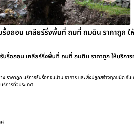
้อถอน เคลียร์ริ่งพื้นที่ ถมที่ ถมดิน ราคาถูก ให
บรื้อถอน เคลียร์ริ่งพื้นที่ ถมที่ ถมดิน ราคาถูก ให้บริการท
ราคาถูก บริการรับรื้อถอนบ้าน อาคาร และ สิ่งปลูกสร้างทุกชนิด รับเคล
ห้บริการทั่วประเทศ
ทศ