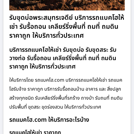
รับขุดบ่อพระสมุทรเจดีย์ บริการรถแบคโฮให้
เช่า รับรื้อถอน เคลียร์ริ่งพื้นที่ ถมที่ ถมดิน
ราคาถูก ให้บริการทั่วประเทศ
บริการรถแบคโฮให้เช่า รับขุดบ่อ รับขุดสระ รับ
วางท่อ รับรื้อถอน เคลียร์ริ่งพื้นที่ ถมที่ ถมดิน
ราคาถูก ให้บริการทั่วประเทศ
ให้บริการโดย รถแบคโฮ.com บริการรถแบคโฮให้เช่า รถแบค
โฮรับจ้าง ราคาถูก บริการรับรื้อถอนบ้าน อาคาร และ สิ่งปลูก
สร้างทุกชนิด รับเคลียร์ริ่งพื้นที่รกร้าง ถางป่า รับถมที่ ถมดิน
ปรับพื้นที่ ขุดสระ ขุดร่องสวน ให้บริการทั่วประเทศ
รถแบคโฮ.com ให้บริการอะไรบ้าง
รถแบคโฮให้เช่า ราคาถูก