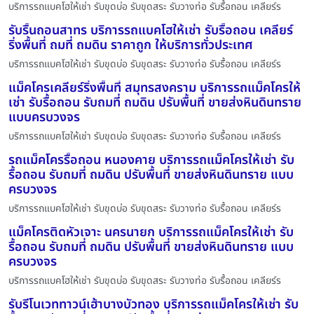
บริการรถแบคโฮให้เช่า รับขุดบ่อ รับขุดสระ รับวางท่อ รับรื้อถอน เคลียร์ร
รับรื้นถอนสาทร บริการรถแบคโฮให้เช่า รับรื้อถอน เคลียร์
ริ่งพื้นที่ ถมที่ ถมดิน ราคาถูก ให้บริการทั่วประเทศ
บริการรถแบคโฮให้เช่า รับขุดบ่อ รับขุดสระ รับวางท่อ รับรื้อถอน เคลียร์ร
แม็คโครเคลียร์ริ่งพื้นที่ สมุทรสงคราม บริการรถแม็คโครให้
เช่า รับรื้อถอน รับถมที่ ถมดิน ปรับพื้นที่ ขายส่งหินดินทราย
แบบครบวงจร
บริการรถแบคโฮให้เช่า รับขุดบ่อ รับขุดสระ รับวางท่อ รับรื้อถอน เคลียร์ร
รถแม็คโครรื้อถอน หนองคาย บริการรถแม็คโครให้เช่า รับ
รื้อถอน รับถมที่ ถมดิน ปรับพื้นที่ ขายส่งหินดินทราย แบบ
ครบวงจร
บริการรถแบคโฮให้เช่า รับขุดบ่อ รับขุดสระ รับวางท่อ รับรื้อถอน เคลียร์ร
แม็คโครติดหัวเจาะ นครนายก บริการรถแม็คโครให้เช่า รับ
รื้อถอน รับถมที่ ถมดิน ปรับพื้นที่ ขายส่งหินดินทราย แบบ
ครบวงจร
บริการรถแบคโฮให้เช่า รับขุดบ่อ รับขุดสระ รับวางท่อ รับรื้อถอน เคลียร์ร
รับรีโนเวททาวน์เฮ้าบางบัวทอง บริการรถแม็คโครให้เช่า รับ