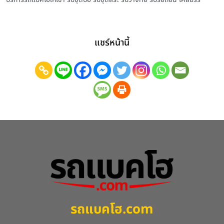
แชร์หน้านี้
รถแบคโฮ.com