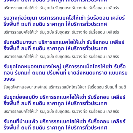
บริการรถแบคโฮให้เช่า รับขุดบ่อ รับขุดสระ รับวางท่อ รับรื้อถอน เคลียร์ร
รับวางท่อวัฒนา บริการรถแบคโฮให้เช่า รับรื้อถอน เคลียร์
ริ่งพื้นที่ ถมที่ ถมดิน ราคาถูก ให้บริการทั่วประเทศ
บริการรถแบคโฮให้เช่า รับขุดบ่อ รับขุดสระ รับวางท่อ รับรื้อถอน เคลียร์ร
รับถมดินบางนา บริการรถแบคโฮให้เช่า รับรื้อถอน เคลียร์
ริ่งพื้นที่ ถมที่ ถมดิน ราคาถูก ให้บริการทั่วประเทศ
บริการรถแบคโฮให้เช่า รับขุดบ่อ รับขุดสระ รับวางท่อ รับรื้อถอน เคลียร์ร
รับขุดโคกหนองนาบางใหญ่ บริการรถแม็คโครให้เช่า รับรื้อ
ถอน รับถมที่ ถมดิน ปรับพื้นที่ ขายส่งหินดินทราย แบบครบ
วงจร
รับขุดโคกหนองนาบางใหญ่ บริการรถแม็คโครให้เช่า รับรื้อถอน รับถมที่ ถมดิ
รับขุดบ่อจอมบึง บริการรถแบคโฮให้เช่า รับรื้อถอน เคลียร์
ริ่งพื้นที่ ถมที่ ถมดิน ราคาถูก ให้บริการทั่วประเทศ
บริการรถแบคโฮให้เช่า รับขุดบ่อ รับขุดสระ รับวางท่อ รับรื้อถอน เคลียร์ร
รับถมที่บ้านแพ้ว บริการรถแบคโฮให้เช่า รับรื้อถอน เคลียร์
ริ่งพื้นที่ ถมที่ ถมดิน ราคาถูก ให้บริการทั่วประเทศ