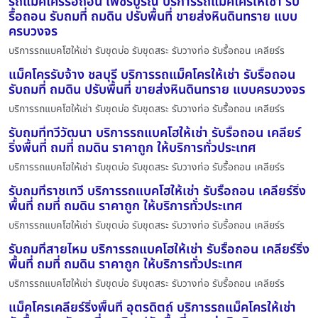
รถแม็คโครรื้อถอน เพชรบูรณ์ บริการรถแม็คโครให้เช่า รับ
รื้อถอน รับถมที่ ถมดิน ปรับพื้นที่ ขายส่งหินดินทราย แบบ
ครบวงจร
บริการรถแบคโฮให้เช่า รับขุดบ่อ รับขุดสระ รับวางท่อ รับรื้อถอน เคลียร์ร
แม็คโครรับจ้าง ชลบุรี บริการรถแม็คโครให้เช่า รับรื้อถอน
รับถมที่ ถมดิน ปรับพื้นที่ ขายส่งหินดินทราย แบบครบวงจร
บริการรถแบคโฮให้เช่า รับขุดบ่อ รับขุดสระ รับวางท่อ รับรื้อถอน เคลียร์ร
รับถมที่ทวีวัฒนา บริการรถแบคโฮให้เช่า รับรื้อถอน เคลียร์
ริ่งพื้นที่ ถมที่ ถมดิน ราคาถูก ให้บริการทั่วประเทศ
บริการรถแบคโฮให้เช่า รับขุดบ่อ รับขุดสระ รับวางท่อ รับรื้อถอน เคลียร์ร
รับถมที่ราชเทวี บริการรถแบคโฮให้เช่า รับรื้อถอน เคลียร์ริ่ง
พื้นที่ ถมที่ ถมดิน ราคาถูก ให้บริการทั่วประเทศ
บริการรถแบคโฮให้เช่า รับขุดบ่อ รับขุดสระ รับวางท่อ รับรื้อถอน เคลียร์ร
รับถมที่สายไหม บริการรถแบคโฮให้เช่า รับรื้อถอน เคลียร์ริ่ง
พื้นที่ ถมที่ ถมดิน ราคาถูก ให้บริการทั่วประเทศ
บริการรถแบคโฮให้เช่า รับขุดบ่อ รับขุดสระ รับวางท่อ รับรื้อถอน เคลียร์ร
แม็คโครเคลียร์ริ่งพื้นที่ อุตรดิตถ์ บริการรถแม็คโครให้เช่า