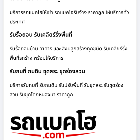
บริการรถแบคโฮให้เช่า รถแบคโฮรับจ้าง ราคาถูก ให้บริการทั่ว
ประเทศ
รับรื้อถอน รับเคลียร์ริ่งพื้นที่
รับรื้อถอนบ้าน อาคาร และ สิ่งปลูกสร้างทุกชนิด รับเคลียร์ริ่ง
พื้นที่รกร้าง พร้อมให้บริการ
รับถมที่ ถมดิน ขุดสระ ขุดร่องสวน
บริการรับถมที่ รับถมดิน รับปรับพื้นที่ รับขุดสระ รับขุดร่อง
สวน รับขุดโคกหนองนา ราคาถูก