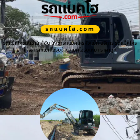
รถแบคโฮ.com
รถแม็คโครให้เช่าใกล้ฉัน ให้เช่ารถแม็คโครหัวแย็ก บริการ รถแม็คโคร
ให้เช่า รถแบคโฮรับจ้าง แบคโฮรับเหมา ราคาถูก