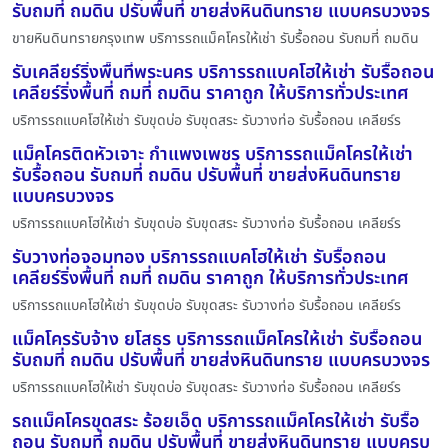
รับถมที่ ถมดิน ปรับพื้นที่ ขายส่งหินดินทราย แบบครบวงจร
ขายหินดินทรายกรุงเทพ บริการรถแม็คโครให้เช่า รับรื้อถอน รับถมที่ ถมดิน
รับเคลียร์ริ่งพื้นที่พระนคร บริการรถแบคโฮให้เช่า รับรื้อถอน
เคลียร์ริ่งพื้นที่ ถมที่ ถมดิน ราคาถูก ให้บริการทั่วประเทศ
บริการรถแบคโฮให้เช่า รับขุดบ่อ รับขุดสระ รับวางท่อ รับรื้อถอน เคลียร์ร
แม็คโครติดหัวเจาะ กำแพงเพชร บริการรถแม็คโครให้เช่า
รับรื้อถอน รับถมที่ ถมดิน ปรับพื้นที่ ขายส่งหินดินทราย
แบบครบวงจร
บริการรถแบคโฮให้เช่า รับขุดบ่อ รับขุดสระ รับวางท่อ รับรื้อถอน เคลียร์ร
รับวางท่อจอมทอง บริการรถแบคโฮให้เช่า รับรื้อถอน
เคลียร์ริ่งพื้นที่ ถมที่ ถมดิน ราคาถูก ให้บริการทั่วประเทศ
บริการรถแบคโฮให้เช่า รับขุดบ่อ รับขุดสระ รับวางท่อ รับรื้อถอน เคลียร์ร
แม็คโครรับจ้าง ยโสธร บริการรถแม็คโครให้เช่า รับรื้อถอน
รับถมที่ ถมดิน ปรับพื้นที่ ขายส่งหินดินทราย แบบครบวงจร
บริการรถแบคโฮให้เช่า รับขุดบ่อ รับขุดสระ รับวางท่อ รับรื้อถอน เคลียร์ร
รถแม็คโครขุดสระ ร้อยเอ็ด บริการรถแม็คโครให้เช่า รับรื้อ
ถอน รับถมที่ ถมดิน ปรับพื้นที่ ขายส่งหินดินทราย แบบครบ