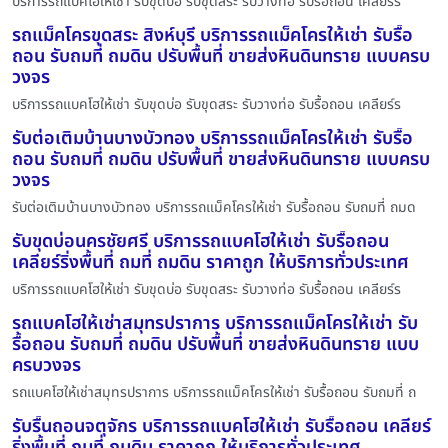
บริการรถแบคโฮให้เช่า รับขุดบ่อ รับขุดสระ รับวางท่อ รับรื้อถอน เคลียร์ร
รถแม็คโครขุดสระ สิงห์บุรี บริการรถแม็คโครให้เช่า รับรื้อ
ถอน รับถมที่ ถมดิน ปรับพื้นที่ ขายส่งหินดินทราย แบบครบ
วงจร
บริการรถแบคโฮให้เช่า รับขุดบ่อ รับขุดสระ รับวางท่อ รับรื้อถอน เคลียร์ร
รับต่อเติมบ้านบางบัวทอง บริการรถแม็คโครให้เช่า รับรื้อ
ถอน รับถมที่ ถมดิน ปรับพื้นที่ ขายส่งหินดินทราย แบบครบ
วงจร
รับต่อเติมบ้านบางบัวทอง บริการรถแม็คโครให้เช่า รับรื้อถอน รับถมที่ ถมด
รับขุดบ่อนครชัยศรี บริการรถแบคโฮให้เช่า รับรื้อถอน
เคลียร์ริ่งพื้นที่ ถมที่ ถมดิน ราคาถูก ให้บริการทั่วประเทศ
บริการรถแบคโฮให้เช่า รับขุดบ่อ รับขุดสระ รับวางท่อ รับรื้อถอน เคลียร์ร
รถแบคโฮให้เช่าสมุทรปราการ บริการรถแม็คโครให้เช่า รับ
รื้อถอน รับถมที่ ถมดิน ปรับพื้นที่ ขายส่งหินดินทราย แบบ
ครบวงจร
รถแบคโฮให้เช่าสมุทรปราการ บริการรถแม็คโครให้เช่า รับรื้อถอน รับถมที่ ถ
รับรื้นถอนจตุจักร บริการรถแบคโฮให้เช่า รับรื้อถอน เคลียร์
ริ่งพื้นที่ ถมที่ ถมดิน ราคาถูก ให้บริการทั่วประเทศ