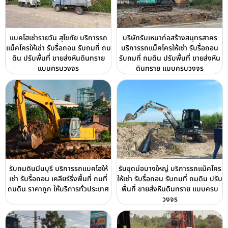
แบคโฮเช่ารายวัน สุโขทัย บริการรถ
บริษัทรับเหมาก่อสร้างสมุทรสาคร
แม็คโครให้เช่า รับรื้อถอน รับถมที่ ถม
บริการรถแม็คโครให้เช่า รับรื้อถอน
ดิน ปรับพื้นที่ ขายส่งหินดินทราย
รับถมที่ ถมดิน ปรับพื้นที่ ขายส่งหิน
แบบครบวงจร
ดินทราย แบบครบวงจร
รับถมดินมีนบุรี บริการรถแบคโฮให้
รับขุดบ่อบางใหญ่ บริการรถแม็คโคร
เช่า รับรื้อถอน เคลียร์ริ่งพื้นที่ ถมที่
ให้เช่า รับรื้อถอน รับถมที่ ถมดิน ปรับ
ถมดิน ราคาถูก ให้บริการทั่วประเทศ
พื้นที่ ขายส่งหินดินทราย แบบครบ
วงจร