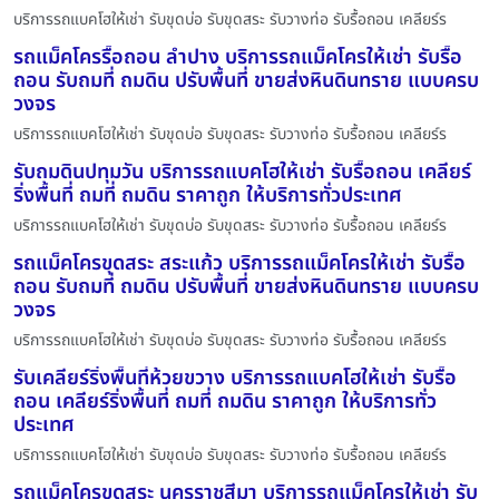
บริการรถแบคโฮให้เช่า รับขุดบ่อ รับขุดสระ รับวางท่อ รับรื้อถอน เคลียร์ร
รถแม็คโครรื้อถอน ลำปาง บริการรถแม็คโครให้เช่า รับรื้อ
ถอน รับถมที่ ถมดิน ปรับพื้นที่ ขายส่งหินดินทราย แบบครบ
วงจร
บริการรถแบคโฮให้เช่า รับขุดบ่อ รับขุดสระ รับวางท่อ รับรื้อถอน เคลียร์ร
รับถมดินปทุมวัน บริการรถแบคโฮให้เช่า รับรื้อถอน เคลียร์
ริ่งพื้นที่ ถมที่ ถมดิน ราคาถูก ให้บริการทั่วประเทศ
บริการรถแบคโฮให้เช่า รับขุดบ่อ รับขุดสระ รับวางท่อ รับรื้อถอน เคลียร์ร
รถแม็คโครขุดสระ สระแก้ว บริการรถแม็คโครให้เช่า รับรื้อ
ถอน รับถมที่ ถมดิน ปรับพื้นที่ ขายส่งหินดินทราย แบบครบ
วงจร
บริการรถแบคโฮให้เช่า รับขุดบ่อ รับขุดสระ รับวางท่อ รับรื้อถอน เคลียร์ร
รับเคลียร์ริ่งพื้นที่ห้วยขวาง บริการรถแบคโฮให้เช่า รับรื้อ
ถอน เคลียร์ริ่งพื้นที่ ถมที่ ถมดิน ราคาถูก ให้บริการทั่ว
ประเทศ
บริการรถแบคโฮให้เช่า รับขุดบ่อ รับขุดสระ รับวางท่อ รับรื้อถอน เคลียร์ร
รถแม็คโครขุดสระ นครราชสีมา บริการรถแม็คโครให้เช่า รับ