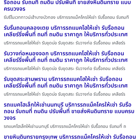
รื้อถอน รับถมที่ ถมดิน ปรับพื้นที่ ขายส่งหินดินทราย แบบ
ครบวงจร
รับรีโนเวททาวน์เฮ้าบางบัวทอง บริการรถแม็คโครให้เช่า รับรื้อถอน รับถมที
รับรื้นถอนคลองเตย บริการรถแบคโฮให้เช่า รับรื้อถอน
เคลียร์ริ่งพื้นที่ ถมที่ ถมดิน ราคาถูก ให้บริการทั่วประเทศ
บริการรถแบคโฮให้เช่า รับขุดบ่อ รับขุดสระ รับวางท่อ รับรื้อถอน เคลียร์ร
รับวางท่อหนองจอก บริการรถแบคโฮให้เช่า รับรื้อถอน
เคลียร์ริ่งพื้นที่ ถมที่ ถมดิน ราคาถูก ให้บริการทั่วประเทศ
บริการรถแบคโฮให้เช่า รับขุดบ่อ รับขุดสระ รับวางท่อ รับรื้อถอน เคลียร์ร
รับขุดสระสามพราน บริการรถแบคโฮให้เช่า รับรื้อถอน
เคลียร์ริ่งพื้นที่ ถมที่ ถมดิน ราคาถูก ให้บริการทั่วประเทศ
บริการรถแบคโฮให้เช่า รับขุดบ่อ รับขุดสระ รับวางท่อ รับรื้อถอน เคลียร์ร
รถแบคโฮเล็กให้เช่านนทบุรี บริการรถแม็คโครให้เช่า รับรื้อ
ถอน รับถมที่ ถมดิน ปรับพื้นที่ ขายส่งหินดินทราย แบบครบ
วงจร
รถแบคโฮเล็กให้เช่านนทบุรี บริการรถแม็คโครให้เช่า รับรื้อถอน รับถมที่ ถ
ขายหินดินทรายกรุงเทพ บริการรถแม็คโครให้เช่า รับรื้อถอน