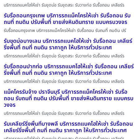
บริการรถแบคโฮให้เช่า รับขุดบ่อ รับขุดสระ รับวางท่อ รับรื้อถอน เคลียร์ร
รับรื้อถอนกรุงเทพ บริการรถแม็คโครให้เช่า รับรื้อถอน รับ
ถมที่ ถมดิน ปรับพื้นที่ ขายส่งหินดินทราย แบบครบวงจร
รับรื้อถอนกรุงเทพ บริการรถแม็คโครให้เช่า รับรื้อถอน รับถมที่ ถมดิน ปรั
รับขุดบ่อบางเลน บริการรถแบคโฮให้เช่า รับรื้อถอน เคลียร์
ริ่งพื้นที่ ถมที่ ถมดิน ราคาถูก ให้บริการทั่วประเทศ
บริการรถแบคโฮให้เช่า รับขุดบ่อ รับขุดสระ รับวางท่อ รับรื้อถอน เคลียร์ร
รับรื้อถอนปากท่อ บริการรถแบคโฮให้เช่า รับรื้อถอน เคลียร์
ริ่งพื้นที่ ถมที่ ถมดิน ราคาถูก ให้บริการทั่วประเทศ
บริการรถแบคโฮให้เช่า รับขุดบ่อ รับขุดสระ รับวางท่อ รับรื้อถอน เคลียร์ร
แม็คโครรับจ้าง ปราจีนบุรี บริการรถแม็คโครให้เช่า รับรื้อ
ถอน รับถมที่ ถมดิน ปรับพื้นที่ ขายส่งหินดินทราย แบบครบ
วงจร
บริการรถแบคโฮให้เช่า รับขุดบ่อ รับขุดสระ รับวางท่อ รับรื้อถอน เคลียร์ร
รับเคลียร์ริ่งพื้นที่บางพลี บริการรถแบคโฮให้เช่า รับรื้อถอน
เคลียร์ริ่งพื้นที่ ถมที่ ถมดิน ราคาถูก ให้บริการทั่วประเทศ
บริการรถแบคโฮให้เช่า รับขุดบ่อ รับขุดสระ รับวางท่อ รับรื้อถอน เคลียร์ร