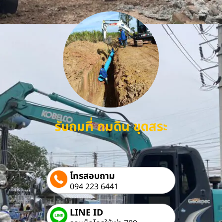
รับถมที่ ถมดิน ขุดสระ
โทรสอบถาม
094 223 6441
LINE ID