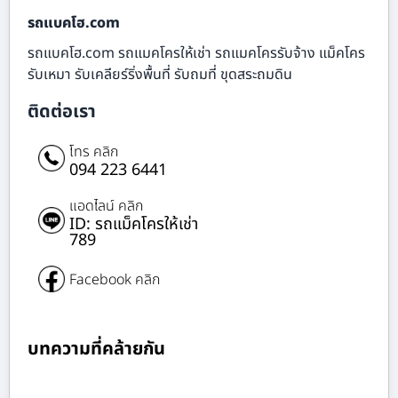
รถแบคโฮ.com
รถแบคโฮ.com รถแมคโครให้เช่า รถแมคโครรับจ้าง แม็คโคร
รับเหมา รับเคลียร์ริ่งพื้นที่ รับถมที่ ขุดสระถมดิน
ติดต่อเรา
โทร คลิก
094 223 6441
แอดไลน์ คลิก
ID: รถแม็คโครให้เช่า
789
Facebook คลิก
บทความที่คล้ายกัน