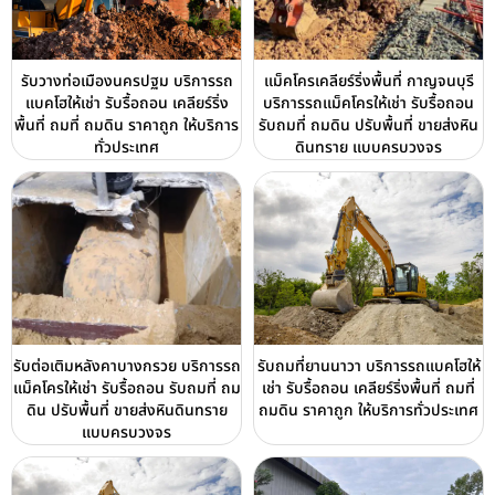
รับวางท่อเมืองนครปฐม บริการรถ
แม็คโครเคลียร์ริ่งพื้นที่ กาญจนบุรี
แบคโฮให้เช่า รับรื้อถอน เคลียร์ริ่ง
บริการรถแม็คโครให้เช่า รับรื้อถอน
พื้นที่ ถมที่ ถมดิน ราคาถูก ให้บริการ
รับถมที่ ถมดิน ปรับพื้นที่ ขายส่งหิน
ทั่วประเทศ
ดินทราย แบบครบวงจร
รับต่อเติมหลังคาบางกรวย บริการรถ
รับถมที่ยานนาวา บริการรถแบคโฮให้
แม็คโครให้เช่า รับรื้อถอน รับถมที่ ถม
เช่า รับรื้อถอน เคลียร์ริ่งพื้นที่ ถมที่
ดิน ปรับพื้นที่ ขายส่งหินดินทราย
ถมดิน ราคาถูก ให้บริการทั่วประเทศ
แบบครบวงจร