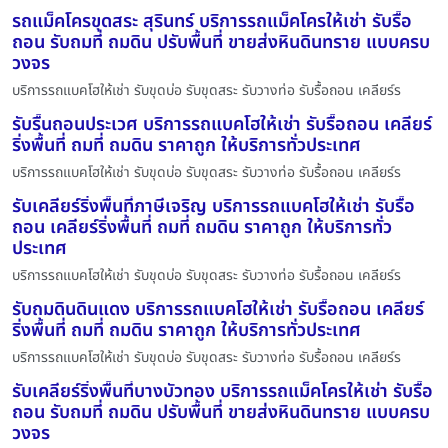
รถแม็คโครขุดสระ สุรินทร์ บริการรถแม็คโครให้เช่า รับรื้อ
ถอน รับถมที่ ถมดิน ปรับพื้นที่ ขายส่งหินดินทราย แบบครบ
วงจร
บริการรถแบคโฮให้เช่า รับขุดบ่อ รับขุดสระ รับวางท่อ รับรื้อถอน เคลียร์ร
รับรื้นถอนประเวศ บริการรถแบคโฮให้เช่า รับรื้อถอน เคลียร์
ริ่งพื้นที่ ถมที่ ถมดิน ราคาถูก ให้บริการทั่วประเทศ
บริการรถแบคโฮให้เช่า รับขุดบ่อ รับขุดสระ รับวางท่อ รับรื้อถอน เคลียร์ร
รับเคลียร์ริ่งพื้นที่ภาษีเจริญ บริการรถแบคโฮให้เช่า รับรื้อ
ถอน เคลียร์ริ่งพื้นที่ ถมที่ ถมดิน ราคาถูก ให้บริการทั่ว
ประเทศ
บริการรถแบคโฮให้เช่า รับขุดบ่อ รับขุดสระ รับวางท่อ รับรื้อถอน เคลียร์ร
รับถมดินดินแดง บริการรถแบคโฮให้เช่า รับรื้อถอน เคลียร์
ริ่งพื้นที่ ถมที่ ถมดิน ราคาถูก ให้บริการทั่วประเทศ
บริการรถแบคโฮให้เช่า รับขุดบ่อ รับขุดสระ รับวางท่อ รับรื้อถอน เคลียร์ร
รับเคลียร์ริ่งพื้นที่บางบัวทอง บริการรถแม็คโครให้เช่า รับรื้อ
ถอน รับถมที่ ถมดิน ปรับพื้นที่ ขายส่งหินดินทราย แบบครบ
วงจร