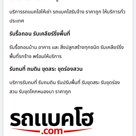
บริการรถแบคโฮให้เช่า รถแบคโฮรับจ้าง ราคาถูก ให้บริการทั่ว
ประเทศ
รับรื้อถอน รับเคลียร์ริ่งพื้นที่
รับรื้อถอนบ้าน อาคาร และ สิ่งปลูกสร้างทุกชนิด รับเคลียร์ริ่ง
พื้นที่รกร้าง พร้อมให้บริการ
รับถมที่ ถมดิน ขุดสระ ขุดร่องสวน
บริการรับถมที่ รับถมดิน รับปรับพื้นที่ รับขุดสระ รับขุดร่อง
สวน รับขุดโคกหนองนา ราคาถูก