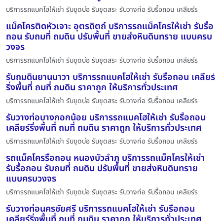
บริการรถแบคโฮให้เช่า รับขุดบ่อ รับขุดสระ รับวางท่อ รับรื้อถอน เคลียร์ร
แม็คโครติดหัวเจาะ อุตรดิตถ์ บริการรถแม็คโครให้เช่า รับรื้อ
ถอน รับถมที่ ถมดิน ปรับพื้นที่ ขายส่งหินดินทราย แบบครบ
วงจร
บริการรถแบคโฮให้เช่า รับขุดบ่อ รับขุดสระ รับวางท่อ รับรื้อถอน เคลียร์ร
รับถมดินยานนาวา บริการรถแบคโฮให้เช่า รับรื้อถอน เคลียร์
ริ่งพื้นที่ ถมที่ ถมดิน ราคาถูก ให้บริการทั่วประเทศ
บริการรถแบคโฮให้เช่า รับขุดบ่อ รับขุดสระ รับวางท่อ รับรื้อถอน เคลียร์ร
รับวางท่อบางกอกน้อย บริการรถแบคโฮให้เช่า รับรื้อถอน
เคลียร์ริ่งพื้นที่ ถมที่ ถมดิน ราคาถูก ให้บริการทั่วประเทศ
บริการรถแบคโฮให้เช่า รับขุดบ่อ รับขุดสระ รับวางท่อ รับรื้อถอน เคลียร์ร
รถแม็คโครรื้อถอน หนองบัวลำภู บริการรถแม็คโครให้เช่า
รับรื้อถอน รับถมที่ ถมดิน ปรับพื้นที่ ขายส่งหินดินทราย
แบบครบวงจร
บริการรถแบคโฮให้เช่า รับขุดบ่อ รับขุดสระ รับวางท่อ รับรื้อถอน เคลียร์ร
รับวางท่อนครชัยศรี บริการรถแบคโฮให้เช่า รับรื้อถอน
เคลียร์ริ่งพื้นที่ ถมที่ ถมดิน ราคาถูก ให้บริการทั่วประเทศ