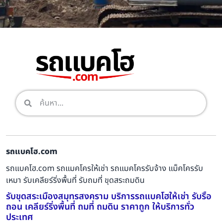
รถแบคโฮ.com
รถแบคโฮ.com รถแมคโครให้เช่า รถแมคโครรับจ้าง แม็คโครรับ
เหมา รับเคลียร์ริ่งพื้นที่ รับถมที่ ขุดสระถมดิน
รับขุดสระเมืองสมุทรสงคราม บริการรถแบคโฮให้เช่า รับรื้อ
ถอน เคลียร์ริ่งพื้นที่ ถมที่ ถมดิน ราคาถูก ให้บริการทั่ว
ประเทศ