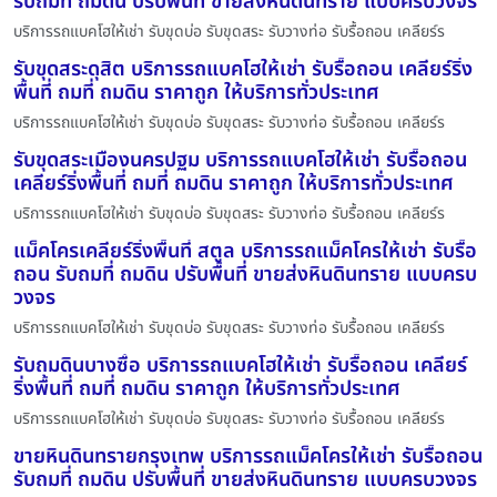
รับถมที่ ถมดิน ปรับพื้นที่ ขายส่งหินดินทราย แบบครบวงจร
บริการรถแบคโฮให้เช่า รับขุดบ่อ รับขุดสระ รับวางท่อ รับรื้อถอน เคลียร์ร
รับขุดสระดุสิต บริการรถแบคโฮให้เช่า รับรื้อถอน เคลียร์ริ่ง
พื้นที่ ถมที่ ถมดิน ราคาถูก ให้บริการทั่วประเทศ
บริการรถแบคโฮให้เช่า รับขุดบ่อ รับขุดสระ รับวางท่อ รับรื้อถอน เคลียร์ร
รับขุดสระเมืองนครปฐม บริการรถแบคโฮให้เช่า รับรื้อถอน
เคลียร์ริ่งพื้นที่ ถมที่ ถมดิน ราคาถูก ให้บริการทั่วประเทศ
บริการรถแบคโฮให้เช่า รับขุดบ่อ รับขุดสระ รับวางท่อ รับรื้อถอน เคลียร์ร
แม็คโครเคลียร์ริ่งพื้นที่ สตูล บริการรถแม็คโครให้เช่า รับรื้อ
ถอน รับถมที่ ถมดิน ปรับพื้นที่ ขายส่งหินดินทราย แบบครบ
วงจร
บริการรถแบคโฮให้เช่า รับขุดบ่อ รับขุดสระ รับวางท่อ รับรื้อถอน เคลียร์ร
รับถมดินบางซื่อ บริการรถแบคโฮให้เช่า รับรื้อถอน เคลียร์
ริ่งพื้นที่ ถมที่ ถมดิน ราคาถูก ให้บริการทั่วประเทศ
บริการรถแบคโฮให้เช่า รับขุดบ่อ รับขุดสระ รับวางท่อ รับรื้อถอน เคลียร์ร
ขายหินดินทรายกรุงเทพ บริการรถแม็คโครให้เช่า รับรื้อถอน
รับถมที่ ถมดิน ปรับพื้นที่ ขายส่งหินดินทราย แบบครบวงจร