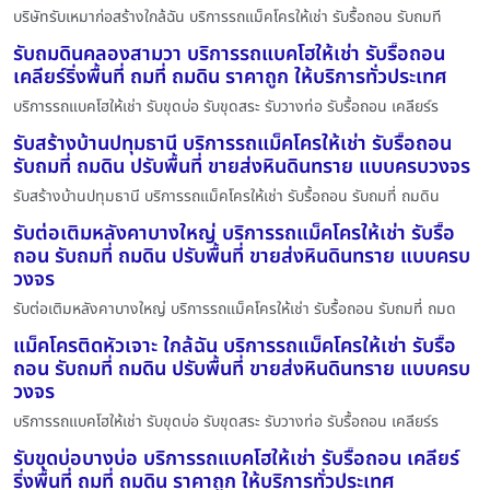
บริษัทรับเหมาก่อสร้างใกล้ฉัน บริการรถแม็คโครให้เช่า รับรื้อถอน รับถมที
รับถมดินคลองสามวา บริการรถแบคโฮให้เช่า รับรื้อถอน
เคลียร์ริ่งพื้นที่ ถมที่ ถมดิน ราคาถูก ให้บริการทั่วประเทศ
บริการรถแบคโฮให้เช่า รับขุดบ่อ รับขุดสระ รับวางท่อ รับรื้อถอน เคลียร์ร
รับสร้างบ้านปทุมธานี บริการรถแม็คโครให้เช่า รับรื้อถอน
รับถมที่ ถมดิน ปรับพื้นที่ ขายส่งหินดินทราย แบบครบวงจร
รับสร้างบ้านปทุมธานี บริการรถแม็คโครให้เช่า รับรื้อถอน รับถมที่ ถมดิน
รับต่อเติมหลังคาบางใหญ่ บริการรถแม็คโครให้เช่า รับรื้อ
ถอน รับถมที่ ถมดิน ปรับพื้นที่ ขายส่งหินดินทราย แบบครบ
วงจร
รับต่อเติมหลังคาบางใหญ่ บริการรถแม็คโครให้เช่า รับรื้อถอน รับถมที่ ถมด
แม็คโครติดหัวเจาะ ใกล้ฉัน บริการรถแม็คโครให้เช่า รับรื้อ
ถอน รับถมที่ ถมดิน ปรับพื้นที่ ขายส่งหินดินทราย แบบครบ
วงจร
บริการรถแบคโฮให้เช่า รับขุดบ่อ รับขุดสระ รับวางท่อ รับรื้อถอน เคลียร์ร
รับขุดบ่อบางบ่อ บริการรถแบคโฮให้เช่า รับรื้อถอน เคลียร์
ริ่งพื้นที่ ถมที่ ถมดิน ราคาถูก ให้บริการทั่วประเทศ