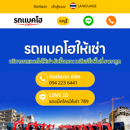
LANGUAGE
ติดต่อเรา
เข้าสู่ระบบ
เมนู
ติดต่อเรา คลิก
094 223 6441
LINE ID
รถแม็คโครให้เช่า 789