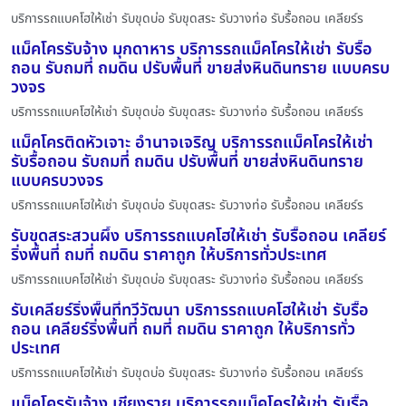
บริการรถแบคโฮให้เช่า รับขุดบ่อ รับขุดสระ รับวางท่อ รับรื้อถอน เคลียร์ร
แม็คโครรับจ้าง มุกดาหาร บริการรถแม็คโครให้เช่า รับรื้อ
ถอน รับถมที่ ถมดิน ปรับพื้นที่ ขายส่งหินดินทราย แบบครบ
วงจร
บริการรถแบคโฮให้เช่า รับขุดบ่อ รับขุดสระ รับวางท่อ รับรื้อถอน เคลียร์ร
แม็คโครติดหัวเจาะ อำนาจเจริญ บริการรถแม็คโครให้เช่า
รับรื้อถอน รับถมที่ ถมดิน ปรับพื้นที่ ขายส่งหินดินทราย
แบบครบวงจร
บริการรถแบคโฮให้เช่า รับขุดบ่อ รับขุดสระ รับวางท่อ รับรื้อถอน เคลียร์ร
รับขุดสระสวนผึ้ง บริการรถแบคโฮให้เช่า รับรื้อถอน เคลียร์
ริ่งพื้นที่ ถมที่ ถมดิน ราคาถูก ให้บริการทั่วประเทศ
บริการรถแบคโฮให้เช่า รับขุดบ่อ รับขุดสระ รับวางท่อ รับรื้อถอน เคลียร์ร
รับเคลียร์ริ่งพื้นที่ทวีวัฒนา บริการรถแบคโฮให้เช่า รับรื้อ
ถอน เคลียร์ริ่งพื้นที่ ถมที่ ถมดิน ราคาถูก ให้บริการทั่ว
ประเทศ
บริการรถแบคโฮให้เช่า รับขุดบ่อ รับขุดสระ รับวางท่อ รับรื้อถอน เคลียร์ร
แม็คโครรับจ้าง เชียงราย บริการรถแม็คโครให้เช่า รับรื้อ