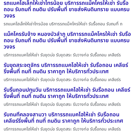
รถแบคโฮเล็กให้เช่าไทรน้อย บริการรถแม็คโครให้เช่า รับรื้อ
ถอน รับถมที่ ถมดิน ปรับพื้นที่ ขายส่งหินดินทราย แบบครบ
วงจร
รถแบคโฮเล็กให้เช่าไทรน้อย บริการรถแม็คโครให้เช่า รับรื้อถอน รับถมที่ ถ
แม็คโครรับจ้าง หนองบัวลำภู บริการรถแม็คโครให้เช่า รับรื้อ
ถอน รับถมที่ ถมดิน ปรับพื้นที่ ขายส่งหินดินทราย แบบครบ
วงจร
บริการรถแบคโฮให้เช่า รับขุดบ่อ รับขุดสระ รับวางท่อ รับรื้อถอน เคลียร์ร
รับขุดสระจตุจักร บริการรถแบคโฮให้เช่า รับรื้อถอน เคลียร์
ริ่งพื้นที่ ถมที่ ถมดิน ราคาถูก ให้บริการทั่วประเทศ
บริการรถแบคโฮให้เช่า รับขุดบ่อ รับขุดสระ รับวางท่อ รับรื้อถอน เคลียร์ร
รับรื้นถอนปทุมวัน บริการรถแบคโฮให้เช่า รับรื้อถอน เคลียร์
ริ่งพื้นที่ ถมที่ ถมดิน ราคาถูก ให้บริการทั่วประเทศ
บริการรถแบคโฮให้เช่า รับขุดบ่อ รับขุดสระ รับวางท่อ รับรื้อถอน เคลียร์ร
รับถมที่คลองสามวา บริการรถแบคโฮให้เช่า รับรื้อถอน
เคลียร์ริ่งพื้นที่ ถมที่ ถมดิน ราคาถูก ให้บริการทั่วประเทศ
บริการรถแบคโฮให้เช่า รับขุดบ่อ รับขุดสระ รับวางท่อ รับรื้อถอน เคลียร์ร