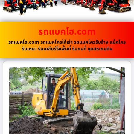
รถแบคโฮ.com
รถแบคโฮ.com รถแมคโครให้เช่า รถแมคโครรับจ้าง แม็คโคร
รับเหมา รับเคลียร์ริ่งพื้นที่ รับถมที่ ขุดสระถมดิน