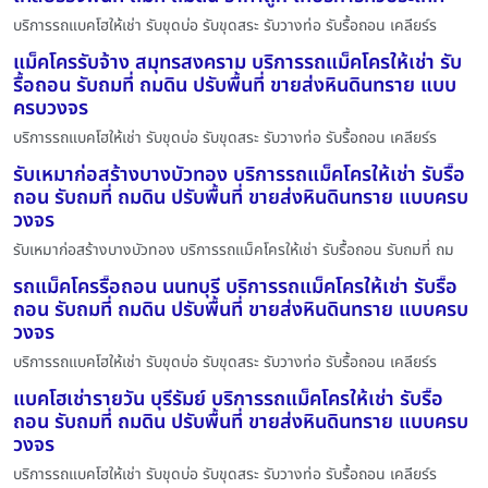
บริการรถแบคโฮให้เช่า รับขุดบ่อ รับขุดสระ รับวางท่อ รับรื้อถอน เคลียร์ร
แม็คโครรับจ้าง สมุทรสงคราม บริการรถแม็คโครให้เช่า รับ
รื้อถอน รับถมที่ ถมดิน ปรับพื้นที่ ขายส่งหินดินทราย แบบ
ครบวงจร
บริการรถแบคโฮให้เช่า รับขุดบ่อ รับขุดสระ รับวางท่อ รับรื้อถอน เคลียร์ร
รับเหมาก่อสร้างบางบัวทอง บริการรถแม็คโครให้เช่า รับรื้อ
ถอน รับถมที่ ถมดิน ปรับพื้นที่ ขายส่งหินดินทราย แบบครบ
วงจร
รับเหมาก่อสร้างบางบัวทอง บริการรถแม็คโครให้เช่า รับรื้อถอน รับถมที่ ถม
รถแม็คโครรื้อถอน นนทบุรี บริการรถแม็คโครให้เช่า รับรื้อ
ถอน รับถมที่ ถมดิน ปรับพื้นที่ ขายส่งหินดินทราย แบบครบ
วงจร
บริการรถแบคโฮให้เช่า รับขุดบ่อ รับขุดสระ รับวางท่อ รับรื้อถอน เคลียร์ร
แบคโฮเช่ารายวัน บุรีรัมย์ บริการรถแม็คโครให้เช่า รับรื้อ
ถอน รับถมที่ ถมดิน ปรับพื้นที่ ขายส่งหินดินทราย แบบครบ
วงจร
บริการรถแบคโฮให้เช่า รับขุดบ่อ รับขุดสระ รับวางท่อ รับรื้อถอน เคลียร์ร