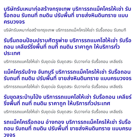
บริษัทรับเหมาก่อสร้างกรุงเทพ บริการรถแม็คโครให้เช่า รับ
รื้อถอน รับถมที่ ถมดิน ปรับพื้นที่ ขายส่งหินดินทราย แบบ
ครบวงจร
บริษัทรับเหมาก่อสร้างกรุงเทพ บริการรถแม็คโครให้เช่า รับรื้อถอน รับถมที
รับรื้นถอนป้อมปราบศัตรูพ่าย บริการรถแบคโฮให้เช่า รับรื้อ
ถอน เคลียร์ริ่งพื้นที่ ถมที่ ถมดิน ราคาถูก ให้บริการทั่ว
ประเทศ
บริการรถแบคโฮให้เช่า รับขุดบ่อ รับขุดสระ รับวางท่อ รับรื้อถอน เคลียร์ร
แม็คโครรับจ้าง จันทบุรี บริการรถแม็คโครให้เช่า รับรื้อถอน
รับถมที่ ถมดิน ปรับพื้นที่ ขายส่งหินดินทราย แบบครบวงจร
บริการรถแบคโฮให้เช่า รับขุดบ่อ รับขุดสระ รับวางท่อ รับรื้อถอน เคลียร์ร
รับขุดสระบ้านโป่ง บริการรถแบคโฮให้เช่า รับรื้อถอน เคลียร์
ริ่งพื้นที่ ถมที่ ถมดิน ราคาถูก ให้บริการทั่วประเทศ
บริการรถแบคโฮให้เช่า รับขุดบ่อ รับขุดสระ รับวางท่อ รับรื้อถอน เคลียร์ร
รถแม็คโครรื้อถอน อ่างทอง บริการรถแม็คโครให้เช่า รับรื้อ
ถอน รับถมที่ ถมดิน ปรับพื้นที่ ขายส่งหินดินทราย แบบครบ
วงจร