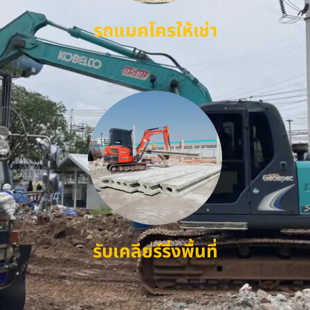
รถแมคโครให้เช่า
รับเคลียร์ริ่งพื้นที่