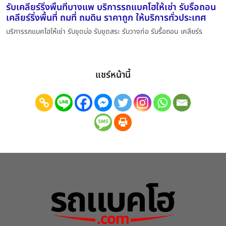
รับเคลียร์ริ่งพื้นที่บางแพ บริการรถแบคโฮให้เช่า รับรื้อถอน
เคลียร์ริ่งพื้นที่ ถมที่ ถมดิน ราคาถูก ให้บริการทั่วประเทศ
บริการรถแบคโฮให้เช่า รับขุดบ่อ รับขุดสระ รับวางท่อ รับรื้อถอน เคลียร์ร
แชร์หน้านี้