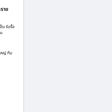
นทราย
น รับรื้อ
าน
ใหญ่ ทีม