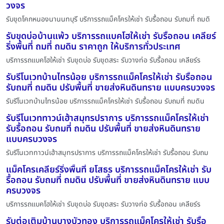
วงจร
รับขุดโคกหนองนานนทบุรี บริการรถแม็คโครให้เช่า รับรื้อถอน รับถมที่ ถมดิ
รับขุดบ่อบ้านแพ้ว บริการรถแบคโฮให้เช่า รับรื้อถอน เคลียร์
ริ่งพื้นที่ ถมที่ ถมดิน ราคาถูก ให้บริการทั่วประเทศ
บริการรถแบคโฮให้เช่า รับขุดบ่อ รับขุดสระ รับวางท่อ รับรื้อถอน เคลียร์ร
รับรีโนเวทบ้านไทรน้อย บริการรถแม็คโครให้เช่า รับรื้อถอน
รับถมที่ ถมดิน ปรับพื้นที่ ขายส่งหินดินทราย แบบครบวงจร
รับรีโนเวทบ้านไทรน้อย บริการรถแม็คโครให้เช่า รับรื้อถอน รับถมที่ ถมดิน
รับรีโนเวททาวน์เฮ้าสมุทรปราการ บริการรถแม็คโครให้เช่า
รับรื้อถอน รับถมที่ ถมดิน ปรับพื้นที่ ขายส่งหินดินทราย
แบบครบวงจร
รับรีโนเวททาวน์เฮ้าสมุทรปราการ บริการรถแม็คโครให้เช่า รับรื้อถอน รับถม
แม็คโครเคลียร์ริ่งพื้นที่ ยโสธร บริการรถแม็คโครให้เช่า รับ
รื้อถอน รับถมที่ ถมดิน ปรับพื้นที่ ขายส่งหินดินทราย แบบ
ครบวงจร
บริการรถแบคโฮให้เช่า รับขุดบ่อ รับขุดสระ รับวางท่อ รับรื้อถอน เคลียร์ร
รับต่อเติมบ้านบางบัวทอง บริการรถแม็คโครให้เช่า รับรื้อ