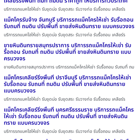
เคลียร์ริ่งพื้นที่ ถมที่ ถมดิน ราคาถูก ให้บริการทั่วประเทศ
บริการรถแบคโฮให้เช่า รับขุดบ่อ รับขุดสระ รับวางท่อ รับรื้อถอน เคลียร์ร
แม็คโครรับจ้าง จันทบุรี บริการรถแม็คโครให้เช่า รับรื้อถอน
รับถมที่ ถมดิน ปรับพื้นที่ ขายส่งหินดินทราย แบบครบวงจร
บริการรถแบคโฮให้เช่า รับขุดบ่อ รับขุดสระ รับวางท่อ รับรื้อถอน เคลียร์ร
ขายหินดินทรายสมุทรปราการ บริการรถแม็คโครให้เช่า รับ
รื้อถอน รับถมที่ ถมดิน ปรับพื้นที่ ขายส่งหินดินทราย แบบ
ครบวงจร
ขายหินดินทรายสมุทรปราการ บริการรถแม็คโครให้เช่า รับรื้อถอน รับถมที่ ถม
แม็คโครเคลียร์ริ่งพื้นที่ ปราจีนบุรี บริการรถแม็คโครให้เช่า
รับรื้อถอน รับถมที่ ถมดิน ปรับพื้นที่ ขายส่งหินดินทราย
แบบครบวงจร
บริการรถแบคโฮให้เช่า รับขุดบ่อ รับขุดสระ รับวางท่อ รับรื้อถอน เคลียร์ร
แม็คโครเคลียร์ริ่งพื้นที่ นครศรีธรรมราช บริการรถแม็คโคร
ให้เช่า รับรื้อถอน รับถมที่ ถมดิน ปรับพื้นที่ ขายส่งหินดิน
ทราย แบบครบวงจร
บริการรถแบคโฮให้เช่า รับขุดบ่อ รับขุดสระ รับวางท่อ รับรื้อถอน เคลียร์ร