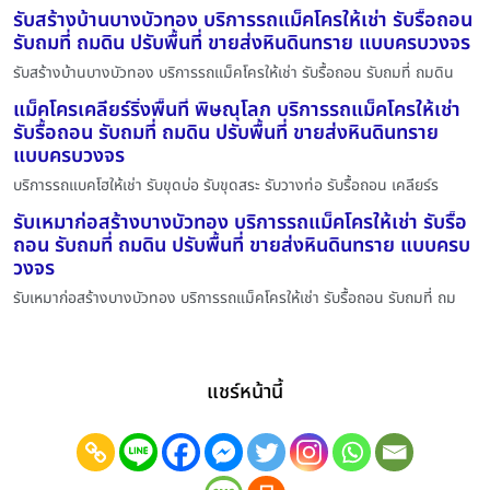
รับสร้างบ้านบางบัวทอง บริการรถแม็คโครให้เช่า รับรื้อถอน
รับถมที่ ถมดิน ปรับพื้นที่ ขายส่งหินดินทราย แบบครบวงจร
รับสร้างบ้านบางบัวทอง บริการรถแม็คโครให้เช่า รับรื้อถอน รับถมที่ ถมดิน
แม็คโครเคลียร์ริ่งพื้นที่ พิษณุโลก บริการรถแม็คโครให้เช่า
รับรื้อถอน รับถมที่ ถมดิน ปรับพื้นที่ ขายส่งหินดินทราย
แบบครบวงจร
บริการรถแบคโฮให้เช่า รับขุดบ่อ รับขุดสระ รับวางท่อ รับรื้อถอน เคลียร์ร
รับเหมาก่อสร้างบางบัวทอง บริการรถแม็คโครให้เช่า รับรื้อ
ถอน รับถมที่ ถมดิน ปรับพื้นที่ ขายส่งหินดินทราย แบบครบ
วงจร
รับเหมาก่อสร้างบางบัวทอง บริการรถแม็คโครให้เช่า รับรื้อถอน รับถมที่ ถม
แชร์หน้านี้