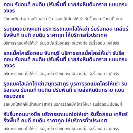
ถอน รับถมที่ ถมดิน ปรับพื้นที่ ขายส่งหินดินทราย แบบครบ
วงจร
รับต่อเติมบ้านบางบัวทอง บริการรถแม็คโครให้เช่า รับรื้อถอน รับถมที่ ถมด
รับถมดินบางคนที บริการรถแบคโฮให้เช่า รับรื้อถอน เคลียร์
ริ่งพื้นที่ ถมที่ ถมดิน ราคาถูก ให้บริการทั่วประเทศ
บริการรถแบคโฮให้เช่า รับขุดบ่อ รับขุดสระ รับวางท่อ รับรื้อถอน เคลียร์ร
รถแม็คโครรื้อถอน จันทบุรี บริการรถแม็คโครให้เช่า รับรื้อ
ถอน รับถมที่ ถมดิน ปรับพื้นที่ ขายส่งหินดินทราย แบบครบ
วงจร
บริการรถแบคโฮให้เช่า รับขุดบ่อ รับขุดสระ รับวางท่อ รับรื้อถอน เคลียร์ร
รถแบคโฮเล็กให้เช่าสมุทรสาคร บริการรถแม็คโครให้เช่า รับ
รื้อถอน รับถมที่ ถมดิน ปรับพื้นที่ ขายส่งหินดินทราย แบบ
ครบวงจร
รถแบคโฮเล็กให้เช่าสมุทรสาคร บริการรถแม็คโครให้เช่า รับรื้อถอน รับถมที่
รับรื้นถอนบางซื่อ บริการรถแบคโฮให้เช่า รับรื้อถอน เคลียร์
ริ่งพื้นที่ ถมที่ ถมดิน ราคาถูก ให้บริการทั่วประเทศ
บริการรถแบคโฮให้เช่า รับขุดบ่อ รับขุดสระ รับวางท่อ รับรื้อถอน เคลียร์ร