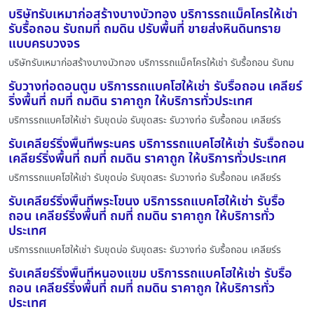
บริษัทรับเหมาก่อสร้างบางบัวทอง บริการรถแม็คโครให้เช่า
รับรื้อถอน รับถมที่ ถมดิน ปรับพื้นที่ ขายส่งหินดินทราย
แบบครบวงจร
บริษัทรับเหมาก่อสร้างบางบัวทอง บริการรถแม็คโครให้เช่า รับรื้อถอน รับถม
รับวางท่อดอนตูม บริการรถแบคโฮให้เช่า รับรื้อถอน เคลียร์
ริ่งพื้นที่ ถมที่ ถมดิน ราคาถูก ให้บริการทั่วประเทศ
บริการรถแบคโฮให้เช่า รับขุดบ่อ รับขุดสระ รับวางท่อ รับรื้อถอน เคลียร์ร
รับเคลียร์ริ่งพื้นที่พระนคร บริการรถแบคโฮให้เช่า รับรื้อถอน
เคลียร์ริ่งพื้นที่ ถมที่ ถมดิน ราคาถูก ให้บริการทั่วประเทศ
บริการรถแบคโฮให้เช่า รับขุดบ่อ รับขุดสระ รับวางท่อ รับรื้อถอน เคลียร์ร
รับเคลียร์ริ่งพื้นที่พระโขนง บริการรถแบคโฮให้เช่า รับรื้อ
ถอน เคลียร์ริ่งพื้นที่ ถมที่ ถมดิน ราคาถูก ให้บริการทั่ว
ประเทศ
บริการรถแบคโฮให้เช่า รับขุดบ่อ รับขุดสระ รับวางท่อ รับรื้อถอน เคลียร์ร
รับเคลียร์ริ่งพื้นที่หนองแขม บริการรถแบคโฮให้เช่า รับรื้อ
ถอน เคลียร์ริ่งพื้นที่ ถมที่ ถมดิน ราคาถูก ให้บริการทั่ว
ประเทศ