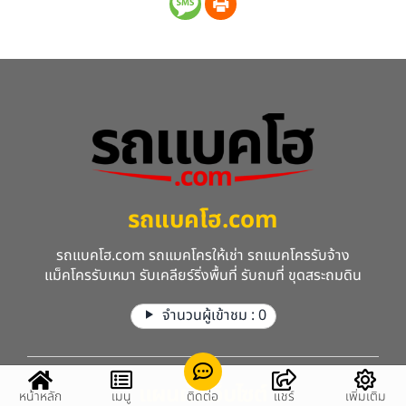
รถแบคโฮ.com
รถแบคโฮ.com รถแมคโครให้เช่า รถแมคโครรับจ้าง
แม็คโครรับเหมา รับเคลียร์ริ่งพื้นที่ รับถมที่ ขุดสระถมดิน
จำนวนผู้เข้าชม :
0
แผนผังเว็บไซต์
หน้าหลัก
เมนู
ติดต่อ
แชร์
เพิ่มเติม