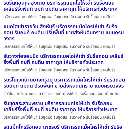
รับรื้นถอนคลองเตย บริการรถแบคโฮให้เช่า รับรื้อถอน
เคลียร์ริ่งพื้นที่ ถมที่ ถมดิน ราคาถูก ให้บริการทั่วประเทศ
บริการรถแบคโฮให้เช่า รับขุดบ่อ รับขุดสระ รับวางท่อ รับรื้อถอน เคลียร์ร
แบคโฮเช่ารายวัน สิงห์บุรี บริการรถแม็คโครให้เช่า รับรื้อ
ถอน รับถมที่ ถมดิน ปรับพื้นที่ ขายส่งหินดินทราย แบบครบ
วงจร
บริการรถแบคโฮให้เช่า รับขุดบ่อ รับขุดสระ รับวางท่อ รับรื้อถอน เคลียร์ร
รับวางท่อจอมบึง บริการรถแบคโฮให้เช่า รับรื้อถอน เคลียร์
ริ่งพื้นที่ ถมที่ ถมดิน ราคาถูก ให้บริการทั่วประเทศ
บริการรถแบคโฮให้เช่า รับขุดบ่อ รับขุดสระ รับวางท่อ รับรื้อถอน เคลียร์ร
รับรีโนเวทบ้านบางกรวย บริการรถแม็คโครให้เช่า รับรื้อถอน
รับถมที่ ถมดิน ปรับพื้นที่ ขายส่งหินดินทราย แบบครบวงจร
รับรีโนเวทบ้านบางกรวย บริการรถแม็คโครให้เช่า รับรื้อถอน รับถมที่ ถมดิน
รับขุดสระสามพราน บริการรถแบคโฮให้เช่า รับรื้อถอน
เคลียร์ริ่งพื้นที่ ถมที่ ถมดิน ราคาถูก ให้บริการทั่วประเทศ
บริการรถแบคโฮให้เช่า รับขุดบ่อ รับขุดสระ รับวางท่อ รับรื้อถอน เคลียร์ร
รถแม็คโครรื้อถอน เพชรบุรี บริการรถแม็คโครให้เช่า รับรื้อ