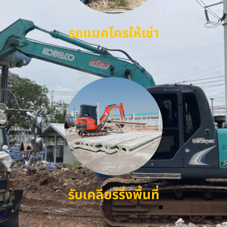
รถแมคโครให้เช่า
รับเคลียร์ริ่งพื้นที่