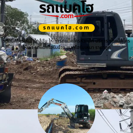
รถแบคโฮ.com
รถแม็คโครให้เช่าใกล้ฉัน ให้เช่ารถแม็คโครหัวแย็ก บริการ รถแม็คโคร
ให้เช่า รถแบคโฮรับจ้าง แบคโฮรับเหมา ราคาถูก