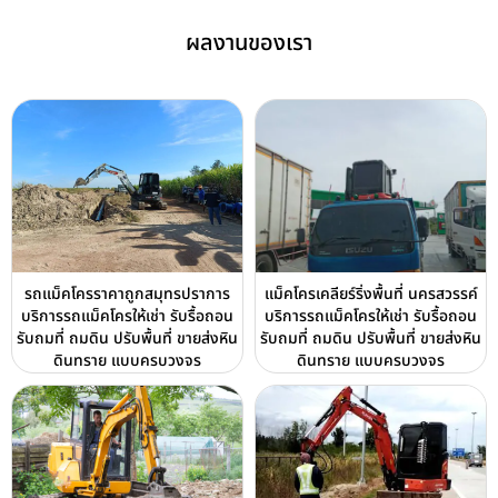
ผลงานของเรา
รถแม็คโครราคาถูกสมุทรปราการ
แม็คโครเคลียร์ริ่งพื้นที่ นครสวรรค์
บริการรถแม็คโครให้เช่า รับรื้อถอน
บริการรถแม็คโครให้เช่า รับรื้อถอน
รับถมที่ ถมดิน ปรับพื้นที่ ขายส่งหิน
รับถมที่ ถมดิน ปรับพื้นที่ ขายส่งหิน
ดินทราย แบบครบวงจร
ดินทราย แบบครบวงจร