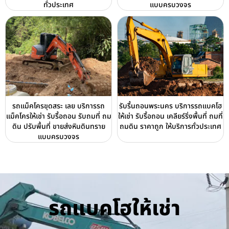
ทั่วประเทศ
แบบครบวงจร
รถแม็คโครขุดสระ เลย บริการรถ
รับรื้นถอนพระนคร บริการรถแบคโฮ
แม็คโครให้เช่า รับรื้อถอน รับถมที่ ถม
ให้เช่า รับรื้อถอน เคลียร์ริ่งพื้นที่ ถมที่
ดิน ปรับพื้นที่ ขายส่งหินดินทราย
ถมดิน ราคาถูก ให้บริการทั่วประเทศ
แบบครบวงจร
รถแบคโฮให้เช่า