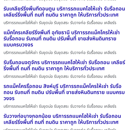
รับเคลียร์ริ่งพื้นที่ดอนตูม บริการรถแบคโฮให้เช่า รับรื้อถอน
เคลียร์ริ่งพื้นที่ ถมที่ ถมดิน ราคาถูก ให้บริการทั่วประเทศ
บริการรถแบคโฮให้เช่า รับขุดบ่อ รับขุดสระ รับวางท่อ รับรื้อถอน เคลียร์ร
แม็คโครเคลียร์ริ่งพื้นที่ อุทัยธานี บริการรถแม็คโครให้เช่า
รับรื้อถอน รับถมที่ ถมดิน ปรับพื้นที่ ขายส่งหินดินทราย
แบบครบวงจร
บริการรถแบคโฮให้เช่า รับขุดบ่อ รับขุดสระ รับวางท่อ รับรื้อถอน เคลียร์ร
รับรื้นถอนจตุจักร บริการรถแบคโฮให้เช่า รับรื้อถอน เคลียร์
ริ่งพื้นที่ ถมที่ ถมดิน ราคาถูก ให้บริการทั่วประเทศ
บริการรถแบคโฮให้เช่า รับขุดบ่อ รับขุดสระ รับวางท่อ รับรื้อถอน เคลียร์ร
รถแม็คโครรื้อถอน สิงห์บุรี บริการรถแม็คโครให้เช่า รับรื้อ
ถอน รับถมที่ ถมดิน ปรับพื้นที่ ขายส่งหินดินทราย แบบครบ
วงจร
บริการรถแบคโฮให้เช่า รับขุดบ่อ รับขุดสระ รับวางท่อ รับรื้อถอน เคลียร์ร
รับวางท่อบางกอกน้อย บริการรถแบคโฮให้เช่า รับรื้อถอน
เคลียร์ริ่งพื้นที่ ถมที่ ถมดิน ราคาถูก ให้บริการทั่วประเทศ