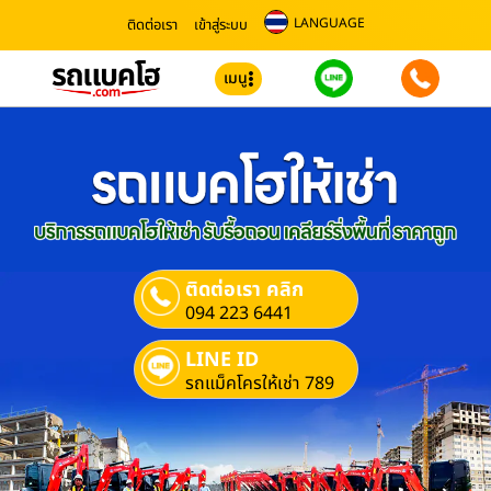
LANGUAGE
ติดต่อเรา
เข้าสู่ระบบ
เมนู
ติดต่อเรา คลิก
094 223 6441
LINE ID
รถแม็คโครให้เช่า 789