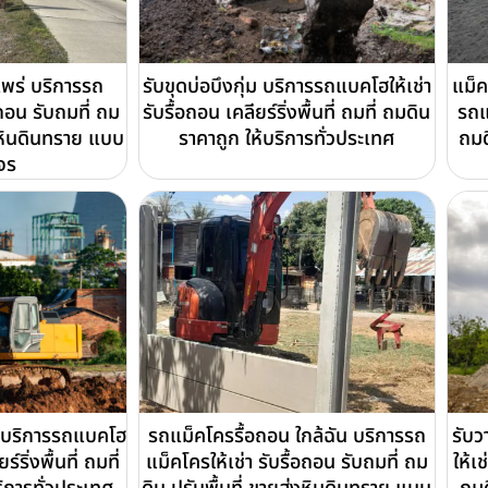
แพร่ บริการรถ
รับขุดบ่อบึงกุ่ม บริการรถแบคโฮให้เช่า
แม็ค
อถอน รับถมที่ ถม
รับรื้อถอน เคลียร์ริ่งพื้นที่ ถมที่ ถมดิน
รถแม
่งหินดินทราย แบบ
ราคาถูก ให้บริการทั่วประเทศ
ถมด
จร
 บริการรถแบคโฮ
รถแม็คโครรื้อถอน ใกล้ฉัน บริการรถ
รับ
ร์ริ่งพื้นที่ ถมที่
แม็คโครให้เช่า รับรื้อถอน รับถมที่ ถม
ให้เช