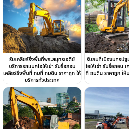
รับเคลียร์ริ่งพื้นที่พระสมุทรเจดีย์
รับถมที่เมืองนครป
บริการรถแบคโฮให้เช่า รับรื้อถอน
โฮให้เช่า รับรื้อถอน เคล
เคลียร์ริ่งพื้นที่ ถมที่ ถมดิน ราคาถูก ให้
ที่ ถมดิน ราคาถูก ให้
บริการทั่วประเทศ