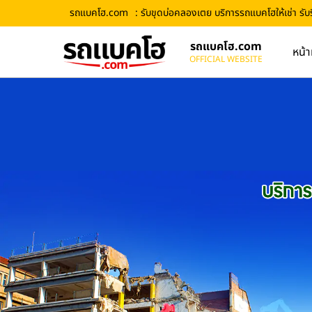
รถแบคโฮ.com
: รับขุดบ่อคลองเตย บริการรถแบคโฮให้เช่า รับรื้
รถแบคโฮ.com
หน้า
OFFICIAL WEBSITE