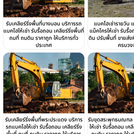
รับเคลียร์ริ่งพื้นที่บางบอน บริการรถ
แบคโฮเช่ารายวัน 
แบคโฮให้เช่า รับรื้อถอน เคลียร์ริ่งพื้นที่
แม็คโครให้เช่า รับรื้
ถมที่ ถมดิน ราคาถูก ให้บริการทั่ว
ดิน ปรับพื้นที่ ขายส
ประเทศ
ครบวง
รับเคลียร์ริ่งพื้นที่พระประแดง บริการ
รับขุดสระพุทธมณฑล
รถแบคโฮให้เช่า รับรื้อถอน เคลียร์ริ่ง
ให้เช่า รับรื้อถอน เคลีย