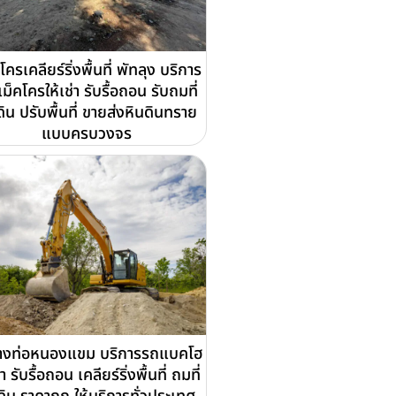
โครเคลียร์ริ่งพื้นที่ พัทลุง บริการ
็คโครให้เช่า รับรื้อถอน รับถมที่
ิน ปรับพื้นที่ ขายส่งหินดินทราย
แบบครบวงจร
วางท่อหนองแขม บริการรถแบคโฮ
่า รับรื้อถอน เคลียร์ริ่งพื้นที่ ถมที่