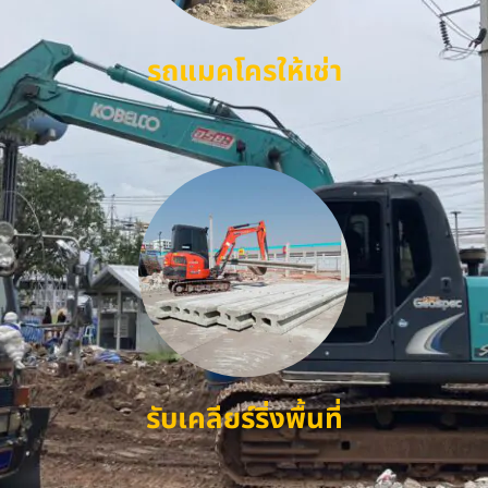
รถแมคโครให้เช่า
รับเคลียร์ริ่งพื้นที่