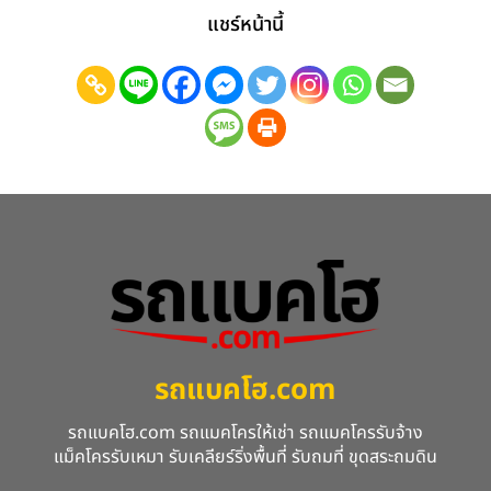
แชร์หน้านี้
รถแบคโฮ.com
รถแบคโฮ.com รถแมคโครให้เช่า รถแมคโครรับจ้าง
แม็คโครรับเหมา รับเคลียร์ริ่งพื้นที่ รับถมที่ ขุดสระถมดิน