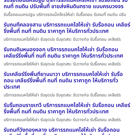
รับรื้อถอนนครปฐม บริการรถแม็คโครให้เช่า รับรื้อถอน รับ
ถมที่ ถมดิน ปรับพื้นที่ ขายส่งหินดินทราย แบบครบวงจร
รับรื้อถอนนครปฐม บริการรถแม็คโครให้เช่า รับรื้อถอน รับถมที่ ถมดิน ปรับ
รับถมที่คลองสาน บริการรถแบคโฮให้เช่า รับรื้อถอน เคลียร์
ริ่งพื้นที่ ถมที่ ถมดิน ราคาถูก ให้บริการทั่วประเทศ
บริการรถแบคโฮให้เช่า รับขุดบ่อ รับขุดสระ รับวางท่อ รับรื้อถอน เคลียร์ร
รับถมดินหนองจอก บริการรถแบคโฮให้เช่า รับรื้อถอน
เคลียร์ริ่งพื้นที่ ถมที่ ถมดิน ราคาถูก ให้บริการทั่วประเทศ
บริการรถแบคโฮให้เช่า รับขุดบ่อ รับขุดสระ รับวางท่อ รับรื้อถอน เคลียร์ร
รับเคลียร์ริ่งพื้นที่ยานนาวา บริการรถแบคโฮให้เช่า รับรื้อ
ถอน เคลียร์ริ่งพื้นที่ ถมที่ ถมดิน ราคาถูก ให้บริการทั่ว
ประเทศ
บริการรถแบคโฮให้เช่า รับขุดบ่อ รับขุดสระ รับวางท่อ รับรื้อถอน เคลียร์ร
รับรื้นถอนราชเทวี บริการรถแบคโฮให้เช่า รับรื้อถอน เคลียร์
ริ่งพื้นที่ ถมที่ ถมดิน ราคาถูก ให้บริการทั่วประเทศ
บริการรถแบคโฮให้เช่า รับขุดบ่อ รับขุดสระ รับวางท่อ รับรื้อถอน เคลียร์ร
รับถมที่วังทองหลาง บริการรถแบคโฮให้เช่า รับรื้อถอน