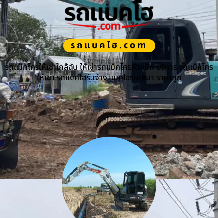
รถแบคโฮ.com
รถแม็คโครให้เช่าใกล้ฉัน ให้เช่ารถแม็คโครหัวแย็ก บริการ รถแม็คโคร
ให้เช่า รถแบคโฮรับจ้าง แบคโฮรับเหมา ราคาถูก