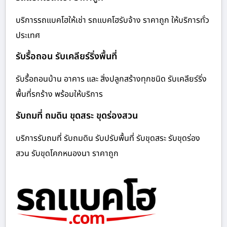
บริการรถแบคโฮให้เช่า รถแบคโฮรับจ้าง ราคาถูก ให้บริการทั่ว
ประเทศ
รับรื้อถอน รับเคลียร์ริ่งพื้นที่
รับรื้อถอนบ้าน อาคาร และ สิ่งปลูกสร้างทุกชนิด รับเคลียร์ริ่ง
พื้นที่รกร้าง พร้อมให้บริการ
รับถมที่ ถมดิน ขุดสระ ขุดร่องสวน
บริการรับถมที่ รับถมดิน รับปรับพื้นที่ รับขุดสระ รับขุดร่อง
สวน รับขุดโคกหนองนา ราคาถูก