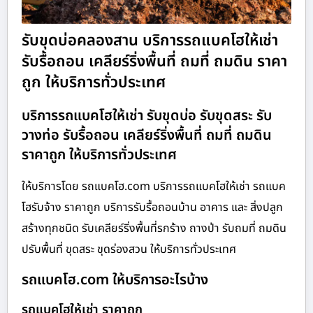
รับขุดบ่อคลองสาน บริการรถแบคโฮให้เช่า
รับรื้อถอน เคลียร์ริ่งพื้นที่ ถมที่ ถมดิน ราคา
ถูก ให้บริการทั่วประเทศ
บริการรถแบคโฮให้เช่า รับขุดบ่อ รับขุดสระ รับ
วางท่อ รับรื้อถอน เคลียร์ริ่งพื้นที่ ถมที่ ถมดิน
ราคาถูก ให้บริการทั่วประเทศ
ให้บริการโดย รถแบคโฮ.com บริการรถแบคโฮให้เช่า รถแบค
โฮรับจ้าง ราคาถูก บริการรับรื้อถอนบ้าน อาคาร และ สิ่งปลูก
สร้างทุกชนิด รับเคลียร์ริ่งพื้นที่รกร้าง ถางป่า รับถมที่ ถมดิน
ปรับพื้นที่ ขุดสระ ขุดร่องสวน ให้บริการทั่วประเทศ
รถแบคโฮ.com ให้บริการอะไรบ้าง
รถแบคโฮให้เช่า ราคาถูก