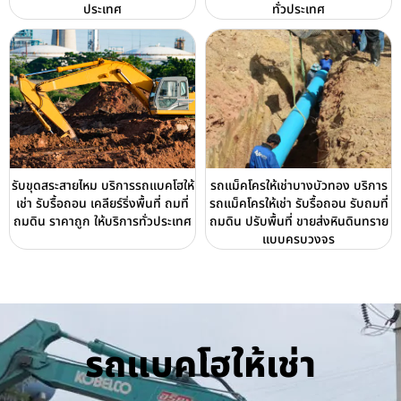
ประเทศ
ทั่วประเทศ
รับขุดสระสายไหม บริการรถแบคโฮให้
รถแม็คโครให้เช่าบางบัวทอง บริการ
เช่า รับรื้อถอน เคลียร์ริ่งพื้นที่ ถมที่
รถแม็คโครให้เช่า รับรื้อถอน รับถมที่
ถมดิน ราคาถูก ให้บริการทั่วประเทศ
ถมดิน ปรับพื้นที่ ขายส่งหินดินทราย
แบบครบวงจร
รถแบคโฮให้เช่า