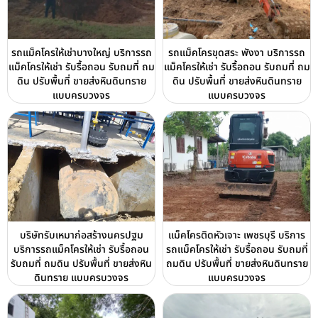
รถแม็คโครให้เช่าบางใหญ่ บริการรถ
รถแม็คโครขุดสระ พังงา บริการรถ
แม็คโครให้เช่า รับรื้อถอน รับถมที่ ถม
แม็คโครให้เช่า รับรื้อถอน รับถมที่ ถม
ดิน ปรับพื้นที่ ขายส่งหินดินทราย
ดิน ปรับพื้นที่ ขายส่งหินดินทราย
แบบครบวงจร
แบบครบวงจร
บริษัทรับเหมาก่อสร้างนครปฐม
แม็คโครติดหัวเจาะ เพชรบุรี บริการ
บริการรถแม็คโครให้เช่า รับรื้อถอน
รถแม็คโครให้เช่า รับรื้อถอน รับถมที่
รับถมที่ ถมดิน ปรับพื้นที่ ขายส่งหิน
ถมดิน ปรับพื้นที่ ขายส่งหินดินทราย
ดินทราย แบบครบวงจร
แบบครบวงจร