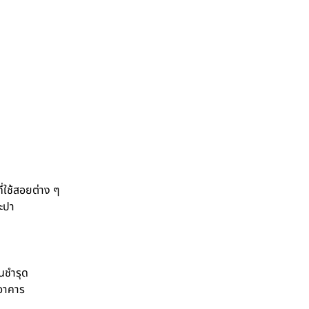
ี่ใช้สอยต่าง ๆ
ะปา
นชำรุด
อาคาร