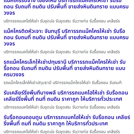
แม็คโครรับจ้าง เชียงใหม่ บริการรถแม็คโครให้เช่า รับรื้อ
ถอน รับถมที่ ถมดิน ปรับพื้นที่ ขายส่งหินดินทราย แบบครบ
วงจร
บริการรถแบคโฮให้เช่า รับขุดบ่อ รับขุดสระ รับวางท่อ รับรื้อถอน เคลียร์ร
แม็คโครติดหัวเจาะ จันทบุรี บริการรถแม็คโครให้เช่า รับรื้อ
ถอน รับถมที่ ถมดิน ปรับพื้นที่ ขายส่งหินดินทราย แบบครบ
วงจร
บริการรถแบคโฮให้เช่า รับขุดบ่อ รับขุดสระ รับวางท่อ รับรื้อถอน เคลียร์ร
รถแม็คโครเล็กให้เช่าปทุมธานี บริการรถแม็คโครให้เช่า รับ
รื้อถอน รับถมที่ ถมดิน ปรับพื้นที่ ขายส่งหินดินทราย แบบ
ครบวงจร
รถแม็คโครเล็กให้เช่าปทุมธานี บริการรถแม็คโครให้เช่า รับรื้อถอน รับถมที
รับเคลียร์ริ่งพื้นที่บางพลี บริการรถแบคโฮให้เช่า รับรื้อถอน
เคลียร์ริ่งพื้นที่ ถมที่ ถมดิน ราคาถูก ให้บริการทั่วประเทศ
บริการรถแบคโฮให้เช่า รับขุดบ่อ รับขุดสระ รับวางท่อ รับรื้อถอน เคลียร์ร
รับรื้อถอนดอนตูม บริการรถแบคโฮให้เช่า รับรื้อถอน เคลียร์
ริ่งพื้นที่ ถมที่ ถมดิน ราคาถูก ให้บริการทั่วประเทศ
บริการรถแบคโฮให้เช่า รับขุดบ่อ รับขุดสระ รับวางท่อ รับรื้อถอน เคลียร์ร