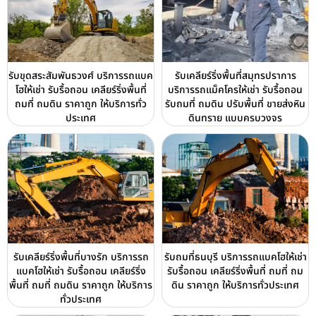
รับขุดสระสัมพันธวงศ์ บริการรถแบค
รับเคลียร์ริ่งพื้นที่สมุทรปราการ
โฮให้เช่า รับรื้อถอน เคลียร์ริ่งพื้นที่
บริการรถแม็คโครให้เช่า รับรื้อถอน
ถมที่ ถมดิน ราคาถูก ให้บริการทั่ว
รับถมที่ ถมดิน ปรับพื้นที่ ขายส่งหิน
ประเทศ
ดินทราย แบบครบวงจร
รับเคลียร์ริ่งพื้นที่บางรัก บริการรถ
รับถมที่ธนบุรี บริการรถแบคโฮให้เช่า
แบคโฮให้เช่า รับรื้อถอน เคลียร์ริ่ง
รับรื้อถอน เคลียร์ริ่งพื้นที่ ถมที่ ถม
พื้นที่ ถมที่ ถมดิน ราคาถูก ให้บริการ
ดิน ราคาถูก ให้บริการทั่วประเทศ
ทั่วประเทศ