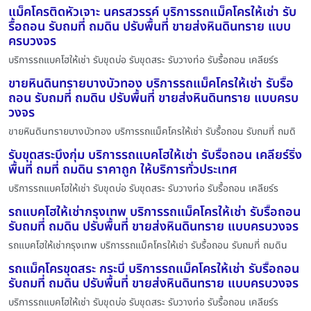
แม็คโครติดหัวเจาะ นครสวรรค์ บริการรถแม็คโครให้เช่า รับ
รื้อถอน รับถมที่ ถมดิน ปรับพื้นที่ ขายส่งหินดินทราย แบบ
ครบวงจร
บริการรถแบคโฮให้เช่า รับขุดบ่อ รับขุดสระ รับวางท่อ รับรื้อถอน เคลียร์ร
ขายหินดินทรายบางบัวทอง บริการรถแม็คโครให้เช่า รับรื้อ
ถอน รับถมที่ ถมดิน ปรับพื้นที่ ขายส่งหินดินทราย แบบครบ
วงจร
ขายหินดินทรายบางบัวทอง บริการรถแม็คโครให้เช่า รับรื้อถอน รับถมที่ ถมดิ
รับขุดสระบึงกุ่ม บริการรถแบคโฮให้เช่า รับรื้อถอน เคลียร์ริ่ง
พื้นที่ ถมที่ ถมดิน ราคาถูก ให้บริการทั่วประเทศ
บริการรถแบคโฮให้เช่า รับขุดบ่อ รับขุดสระ รับวางท่อ รับรื้อถอน เคลียร์ร
รถแบคโฮให้เช่ากรุงเทพ บริการรถแม็คโครให้เช่า รับรื้อถอน
รับถมที่ ถมดิน ปรับพื้นที่ ขายส่งหินดินทราย แบบครบวงจร
รถแบคโฮให้เช่ากรุงเทพ บริการรถแม็คโครให้เช่า รับรื้อถอน รับถมที่ ถมดิน
รถแม็คโครขุดสระ กระบี่ บริการรถแม็คโครให้เช่า รับรื้อถอน
รับถมที่ ถมดิน ปรับพื้นที่ ขายส่งหินดินทราย แบบครบวงจร
บริการรถแบคโฮให้เช่า รับขุดบ่อ รับขุดสระ รับวางท่อ รับรื้อถอน เคลียร์ร