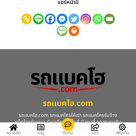
แชร์หน้านี้
รถแบคโฮ.com
รถแบคโฮ.com รถแมคโครให้เช่า รถแมคโครรับจ้าง
แม็คโครรับเหมา รับเคลียร์ริ่งพื้นที่ รับถมที่ ขุดสระถมดิน
หน้าหลัก
เมนู
ติดต่อ
แชร์
เพิ่มเติม
จำนวนผู้เข้าชม :
0