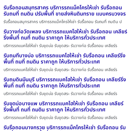
รับรื้อถอนสมุทรสาคร บริการรถแม็คโครให้เช่า รับรื้อถอน
รับถมที่ ถมดิน ปรับพื้นที่ ขายส่งหินดินทราย แบบครบวงจร
รับรื้อถอนสมุทรสาคร บริการรถแม็คโครให้เช่า รับรื้อถอน รับถมที่ ถมดิน ป
รับวางท่อวัดเพลง บริการรถแบคโฮให้เช่า รับรื้อถอน เคลียร์
ริ่งพื้นที่ ถมที่ ถมดิน ราคาถูก ให้บริการทั่วประเทศ
บริการรถแบคโฮให้เช่า รับขุดบ่อ รับขุดสระ รับวางท่อ รับรื้อถอน เคลียร์ร
รับถมที่บางบ่อ บริการรถแบคโฮให้เช่า รับรื้อถอน เคลียร์ริ่ง
พื้นที่ ถมที่ ถมดิน ราคาถูก ให้บริการทั่วประเทศ
บริการรถแบคโฮให้เช่า รับขุดบ่อ รับขุดสระ รับวางท่อ รับรื้อถอน เคลียร์ร
รับถมดินมีนบุรี บริการรถแบคโฮให้เช่า รับรื้อถอน เคลียร์ริ่ง
พื้นที่ ถมที่ ถมดิน ราคาถูก ให้บริการทั่วประเทศ
บริการรถแบคโฮให้เช่า รับขุดบ่อ รับขุดสระ รับวางท่อ รับรื้อถอน เคลียร์ร
รับขุดบ่อบางแพ บริการรถแบคโฮให้เช่า รับรื้อถอน เคลียร์
ริ่งพื้นที่ ถมที่ ถมดิน ราคาถูก ให้บริการทั่วประเทศ
บริการรถแบคโฮให้เช่า รับขุดบ่อ รับขุดสระ รับวางท่อ รับรื้อถอน เคลียร์ร
รับรื้อถอนบางกรวย บริการรถแม็คโครให้เช่า รับรื้อถอน รับ