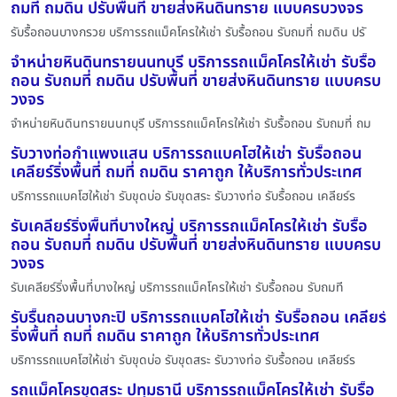
ถมที่ ถมดิน ปรับพื้นที่ ขายส่งหินดินทราย แบบครบวงจร
รับรื้อถอนบางกรวย บริการรถแม็คโครให้เช่า รับรื้อถอน รับถมที่ ถมดิน ปรั
จำหน่ายหินดินทรายนนทบุรี บริการรถแม็คโครให้เช่า รับรื้อ
ถอน รับถมที่ ถมดิน ปรับพื้นที่ ขายส่งหินดินทราย แบบครบ
วงจร
จำหน่ายหินดินทรายนนทบุรี บริการรถแม็คโครให้เช่า รับรื้อถอน รับถมที่ ถม
รับวางท่อกำแพงแสน บริการรถแบคโฮให้เช่า รับรื้อถอน
เคลียร์ริ่งพื้นที่ ถมที่ ถมดิน ราคาถูก ให้บริการทั่วประเทศ
บริการรถแบคโฮให้เช่า รับขุดบ่อ รับขุดสระ รับวางท่อ รับรื้อถอน เคลียร์ร
รับเคลียร์ริ่งพื้นที่บางใหญ่ บริการรถแม็คโครให้เช่า รับรื้อ
ถอน รับถมที่ ถมดิน ปรับพื้นที่ ขายส่งหินดินทราย แบบครบ
วงจร
รับเคลียร์ริ่งพื้นที่บางใหญ่ บริการรถแม็คโครให้เช่า รับรื้อถอน รับถมที
รับรื้นถอนบางกะปิ บริการรถแบคโฮให้เช่า รับรื้อถอน เคลียร์
ริ่งพื้นที่ ถมที่ ถมดิน ราคาถูก ให้บริการทั่วประเทศ
บริการรถแบคโฮให้เช่า รับขุดบ่อ รับขุดสระ รับวางท่อ รับรื้อถอน เคลียร์ร
รถแม็คโครขุดสระ ปทุมธานี บริการรถแม็คโครให้เช่า รับรื้อ