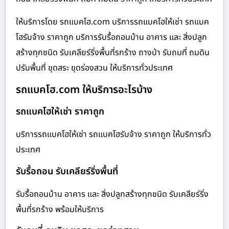
ให้บริการโดย รถแบคโฮ.com บริการรถแบคโฮให้เช่า รถแบค
โฮรับจ้าง ราคาถูก บริการรับรื้อถอนบ้าน อาคาร และ สิ่งปลูก
สร้างทุกชนิด รับเคลียร์ริ่งพื้นที่รกร้าง ถางป่า รับถมที่ ถมดิน
ปรับพื้นที่ ขุดสระ ขุดร่องสวน ให้บริการทั่วประเทศ
รถแบคโฮ.com ให้บริการอะไรบ้าง
รถแบคโฮให้เช่า ราคาถูก
บริการรถแบคโฮให้เช่า รถแบคโฮรับจ้าง ราคาถูก ให้บริการทั่ว
ประเทศ
รับรื้อถอน รับเคลียร์ริ่งพื้นที่
รับรื้อถอนบ้าน อาคาร และ สิ่งปลูกสร้างทุกชนิด รับเคลียร์ริ่ง
พื้นที่รกร้าง พร้อมให้บริการ