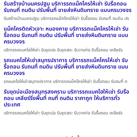
รับสร้างบ้านนครปฐม บริการรถแม็คโครให้เช่า รับรื้อถอน
รับถมที่ ถมดิน ปรับพื้นที่ ขายส่งหินดินทราย แบบครบวงจร
รับสร้างบ้านนครปฐม บริการรถแม็คโครให้เช่า รับรื้อถอน รับถมที่ ถมดิน ปร
แม็คโครติดหัวเจาะ หนองคาย บริการรถแม็คโครให้เช่า รับ
รื้อถอน รับถมที่ ถมดิน ปรับพื้นที่ ขายส่งหินดินทราย แบบ
ครบวงจร
บริการรถแบคโฮให้เช่า รับขุดบ่อ รับขุดสระ รับวางท่อ รับรื้อถอน เคลียร์ร
รถแบคโฮให้เช่าสมุทรปราการ บริการรถแม็คโครให้เช่า รับ
รื้อถอน รับถมที่ ถมดิน ปรับพื้นที่ ขายส่งหินดินทราย แบบ
ครบวงจร
รถแบคโฮให้เช่าสมุทรปราการ บริการรถแม็คโครให้เช่า รับรื้อถอน รับถมที่ ถ
รับขุดบ่อเมืองสมุทรสงคราม บริการรถแบคโฮให้เช่า รับรื้อ
ถอน เคลียร์ริ่งพื้นที่ ถมที่ ถมดิน ราคาถูก ให้บริการทั่ว
ประเทศ
บริการรถแบคโฮให้เช่า รับขุดบ่อ รับขุดสระ รับวางท่อ รับรื้อถอน เคลียร์ร