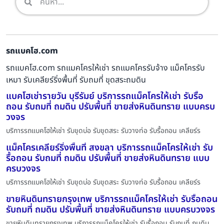
รถแบคโฮ.com
รถแบคโฮ.com รถแมคโครให้เช่า รถแมคโครรับจ้าง แม็คโครรับ
เหมา รับเคลียร์ริ่งพื้นที่ รับถมที่ ขุดสระถมดิน
แบคโฮเช่ารายวัน บุรีรัมย์ บริการรถแม็คโครให้เช่า รับรื้อ
ถอน รับถมที่ ถมดิน ปรับพื้นที่ ขายส่งหินดินทราย แบบครบ
วงจร
บริการรถแบคโฮให้เช่า รับขุดบ่อ รับขุดสระ รับวางท่อ รับรื้อถอน เคลียร์ร
แม็คโครเคลียร์ริ่งพื้นที่ สงขลา บริการรถแม็คโครให้เช่า รับ
รื้อถอน รับถมที่ ถมดิน ปรับพื้นที่ ขายส่งหินดินทราย แบบ
ครบวงจร
บริการรถแบคโฮให้เช่า รับขุดบ่อ รับขุดสระ รับวางท่อ รับรื้อถอน เคลียร์ร
ขายหินดินทรายกรุงเทพ บริการรถแม็คโครให้เช่า รับรื้อถอน
รับถมที่ ถมดิน ปรับพื้นที่ ขายส่งหินดินทราย แบบครบวงจร
ขายหินดินทรายกรุงเทพ บริการรถแม็คโครให้เช่า รับรื้อถอน รับถมที่ ถมดิน