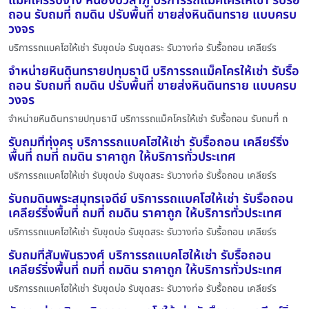
แม็คโครรับจ้าง หนองบัวลำภู บริการรถแม็คโครให้เช่า รับรื้อ
ถอน รับถมที่ ถมดิน ปรับพื้นที่ ขายส่งหินดินทราย แบบครบ
วงจร
บริการรถแบคโฮให้เช่า รับขุดบ่อ รับขุดสระ รับวางท่อ รับรื้อถอน เคลียร์ร
จำหน่ายหินดินทรายปทุมธานี บริการรถแม็คโครให้เช่า รับรื้อ
ถอน รับถมที่ ถมดิน ปรับพื้นที่ ขายส่งหินดินทราย แบบครบ
วงจร
จำหน่ายหินดินทรายปทุมธานี บริการรถแม็คโครให้เช่า รับรื้อถอน รับถมที่ ถ
รับถมที่ทุ่งครุ บริการรถแบคโฮให้เช่า รับรื้อถอน เคลียร์ริ่ง
พื้นที่ ถมที่ ถมดิน ราคาถูก ให้บริการทั่วประเทศ
บริการรถแบคโฮให้เช่า รับขุดบ่อ รับขุดสระ รับวางท่อ รับรื้อถอน เคลียร์ร
รับถมดินพระสมุทรเจดีย์ บริการรถแบคโฮให้เช่า รับรื้อถอน
เคลียร์ริ่งพื้นที่ ถมที่ ถมดิน ราคาถูก ให้บริการทั่วประเทศ
บริการรถแบคโฮให้เช่า รับขุดบ่อ รับขุดสระ รับวางท่อ รับรื้อถอน เคลียร์ร
รับถมที่สัมพันธวงศ์ บริการรถแบคโฮให้เช่า รับรื้อถอน
เคลียร์ริ่งพื้นที่ ถมที่ ถมดิน ราคาถูก ให้บริการทั่วประเทศ
บริการรถแบคโฮให้เช่า รับขุดบ่อ รับขุดสระ รับวางท่อ รับรื้อถอน เคลียร์ร