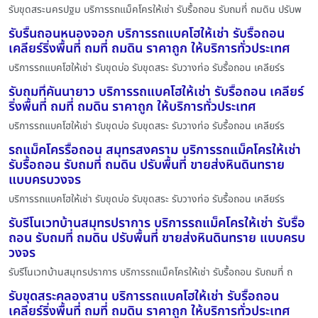
รับขุดสระนครปฐม บริการรถแม็คโครให้เช่า รับรื้อถอน รับถมที่ ถมดิน ปรับพ
รับรื้นถอนหนองจอก บริการรถแบคโฮให้เช่า รับรื้อถอน
เคลียร์ริ่งพื้นที่ ถมที่ ถมดิน ราคาถูก ให้บริการทั่วประเทศ
บริการรถแบคโฮให้เช่า รับขุดบ่อ รับขุดสระ รับวางท่อ รับรื้อถอน เคลียร์ร
รับถมที่คันนายาว บริการรถแบคโฮให้เช่า รับรื้อถอน เคลียร์
ริ่งพื้นที่ ถมที่ ถมดิน ราคาถูก ให้บริการทั่วประเทศ
บริการรถแบคโฮให้เช่า รับขุดบ่อ รับขุดสระ รับวางท่อ รับรื้อถอน เคลียร์ร
รถแม็คโครรื้อถอน สมุทรสงคราม บริการรถแม็คโครให้เช่า
รับรื้อถอน รับถมที่ ถมดิน ปรับพื้นที่ ขายส่งหินดินทราย
แบบครบวงจร
บริการรถแบคโฮให้เช่า รับขุดบ่อ รับขุดสระ รับวางท่อ รับรื้อถอน เคลียร์ร
รับรีโนเวทบ้านสมุทรปราการ บริการรถแม็คโครให้เช่า รับรื้อ
ถอน รับถมที่ ถมดิน ปรับพื้นที่ ขายส่งหินดินทราย แบบครบ
วงจร
รับรีโนเวทบ้านสมุทรปราการ บริการรถแม็คโครให้เช่า รับรื้อถอน รับถมที่ ถ
รับขุดสระคลองสาน บริการรถแบคโฮให้เช่า รับรื้อถอน
เคลียร์ริ่งพื้นที่ ถมที่ ถมดิน ราคาถูก ให้บริการทั่วประเทศ