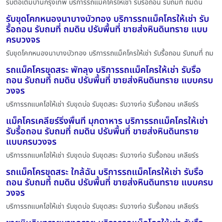
รับต่อเติมบ้านกรุงเทพ บริการรถแม็คโครให้เช่า รับรื้อถอน รับถมที่ ถมดิน
รับขุดโคกหนองนาบางบัวทอง บริการรถแม็คโครให้เช่า รับ
รื้อถอน รับถมที่ ถมดิน ปรับพื้นที่ ขายส่งหินดินทราย แบบ
ครบวงจร
รับขุดโคกหนองนาบางบัวทอง บริการรถแม็คโครให้เช่า รับรื้อถอน รับถมที่ ถม
รถแม็คโครขุดสระ พัทลุง บริการรถแม็คโครให้เช่า รับรื้อ
ถอน รับถมที่ ถมดิน ปรับพื้นที่ ขายส่งหินดินทราย แบบครบ
วงจร
บริการรถแบคโฮให้เช่า รับขุดบ่อ รับขุดสระ รับวางท่อ รับรื้อถอน เคลียร์ร
แม็คโครเคลียร์ริ่งพื้นที่ มุกดาหาร บริการรถแม็คโครให้เช่า
รับรื้อถอน รับถมที่ ถมดิน ปรับพื้นที่ ขายส่งหินดินทราย
แบบครบวงจร
บริการรถแบคโฮให้เช่า รับขุดบ่อ รับขุดสระ รับวางท่อ รับรื้อถอน เคลียร์ร
รถแม็คโครขุดสระ ใกล้ฉัน บริการรถแม็คโครให้เช่า รับรื้อ
ถอน รับถมที่ ถมดิน ปรับพื้นที่ ขายส่งหินดินทราย แบบครบ
วงจร
บริการรถแบคโฮให้เช่า รับขุดบ่อ รับขุดสระ รับวางท่อ รับรื้อถอน เคลียร์ร