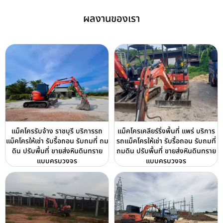
ผลงานของเรา
แม็คโครรับจ้าง ราชบุรี บริการรถ
แม็คโครเคลียร์ริ่งพื้นที่ แพร่ บริการ
แม็คโครให้เช่า รับรื้อถอน รับถมที่ ถม
รถแม็คโครให้เช่า รับรื้อถอน รับถมที่
ดิน ปรับพื้นที่ ขายส่งหินดินทราย
ถมดิน ปรับพื้นที่ ขายส่งหินดินทราย
แบบครบวงจร
แบบครบวงจร