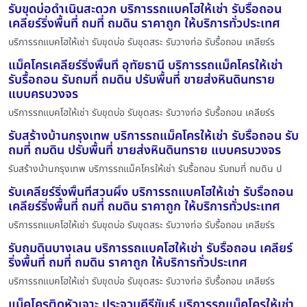
รับขุดบ่อดำเนินสะดวก บริการรถแบคโฮให้เช่า รับรื้อถอน
เคลียร์ริ่งพื้นที่ ถมที่ ถมดิน ราคาถูก ให้บริการทั่วประเทศ
บริการรถแบคโฮให้เช่า รับขุดบ่อ รับขุดสระ รับวางท่อ รับรื้อถอน เคลียร์ร
แม็คโครเคลียร์ริ่งพื้นที่ อุทัยธานี บริการรถแม็คโครให้เช่า
รับรื้อถอน รับถมที่ ถมดิน ปรับพื้นที่ ขายส่งหินดินทราย
แบบครบวงจร
บริการรถแบคโฮให้เช่า รับขุดบ่อ รับขุดสระ รับวางท่อ รับรื้อถอน เคลียร์ร
รับสร้างบ้านกรุงเทพ บริการรถแม็คโครให้เช่า รับรื้อถอน รับ
ถมที่ ถมดิน ปรับพื้นที่ ขายส่งหินดินทราย แบบครบวงจร
รับสร้างบ้านกรุงเทพ บริการรถแม็คโครให้เช่า รับรื้อถอน รับถมที่ ถมดิน ป
รับเคลียร์ริ่งพื้นที่สวนผึ้ง บริการรถแบคโฮให้เช่า รับรื้อถอน
เคลียร์ริ่งพื้นที่ ถมที่ ถมดิน ราคาถูก ให้บริการทั่วประเทศ
บริการรถแบคโฮให้เช่า รับขุดบ่อ รับขุดสระ รับวางท่อ รับรื้อถอน เคลียร์ร
รับถมดินบางเลน บริการรถแบคโฮให้เช่า รับรื้อถอน เคลียร์
ริ่งพื้นที่ ถมที่ ถมดิน ราคาถูก ให้บริการทั่วประเทศ
บริการรถแบคโฮให้เช่า รับขุดบ่อ รับขุดสระ รับวางท่อ รับรื้อถอน เคลียร์ร
แม็คโครติดหัวเจาะ ประจวบคีรีขันธ์ บริการรถแม็คโครให้เช่า