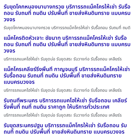
รับขุดโคกหนองนาบางกรวย บริการรถแม็คโครให้เช่า รับรื้อ
ถอน รับถมที่ ถมดิน ปรับพื้นที่ ขายส่งหินดินทราย แบบครบ
วงจร
รับขุดโคกหนองนาบางกรวย บริการรถแม็คโครให้เช่า รับรื้อถอน รับถมที่ ถมดิ
แม็คโครติดหัวเจาะ ชัยนาท บริการรถแม็คโครให้เช่า รับรื้อ
ถอน รับถมที่ ถมดิน ปรับพื้นที่ ขายส่งหินดินทราย แบบครบ
วงจร
บริการรถแบคโฮให้เช่า รับขุดบ่อ รับขุดสระ รับวางท่อ รับรื้อถอน เคลียร์ร
แม็คโครเคลียร์ริ่งพื้นที่ กาญจนบุรี บริการรถแม็คโครให้เช่า
รับรื้อถอน รับถมที่ ถมดิน ปรับพื้นที่ ขายส่งหินดินทราย
แบบครบวงจร
บริการรถแบคโฮให้เช่า รับขุดบ่อ รับขุดสระ รับวางท่อ รับรื้อถอน เคลียร์ร
รับถมที่พระนคร บริการรถแบคโฮให้เช่า รับรื้อถอน เคลียร์
ริ่งพื้นที่ ถมที่ ถมดิน ราคาถูก ให้บริการทั่วประเทศ
บริการรถแบคโฮให้เช่า รับขุดบ่อ รับขุดสระ รับวางท่อ รับรื้อถอน เคลียร์ร
รับขุดสระนครปฐม บริการรถแม็คโครให้เช่า รับรื้อถอน รับ
ถมที่ ถมดิน ปรับพื้นที่ ขายส่งหินดินทราย แบบครบวงจร