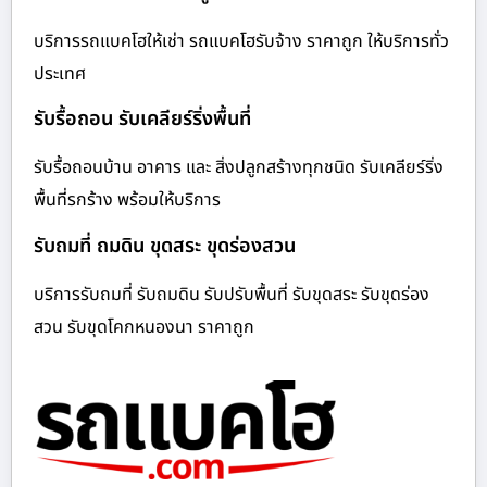
บริการรถแบคโฮให้เช่า รถแบคโฮรับจ้าง ราคาถูก ให้บริการทั่ว
ประเทศ
รับรื้อถอน รับเคลียร์ริ่งพื้นที่
รับรื้อถอนบ้าน อาคาร และ สิ่งปลูกสร้างทุกชนิด รับเคลียร์ริ่ง
พื้นที่รกร้าง พร้อมให้บริการ
รับถมที่ ถมดิน ขุดสระ ขุดร่องสวน
บริการรับถมที่ รับถมดิน รับปรับพื้นที่ รับขุดสระ รับขุดร่อง
สวน รับขุดโคกหนองนา ราคาถูก