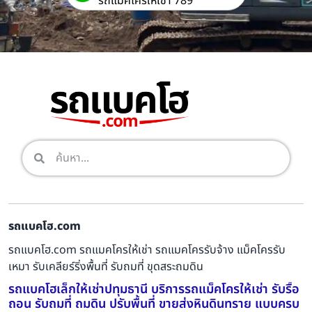
รถแม็คโครให้เช่า 789
รถแบคโฮ.com
รถแบคโฮ.com รถแมคโครให้เช่า รถแมคโครรับจ้าง แม็คโครรับ
เหมา รับเคลียร์ริ่งพื้นที่ รับถมที่ ขุดสระถมดิน
รถแบคโฮเล็กให้เช่าปทุมธานี บริการรถแม็คโครให้เช่า รับรื้อ
ถอน รับถมที่ ถมดิน ปรับพื้นที่ ขายส่งหินดินทราย แบบครบ