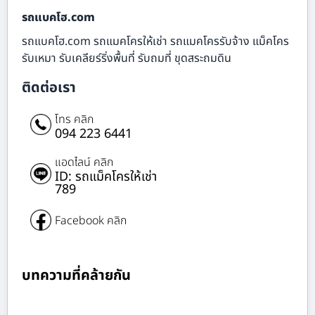
รถแบคโฮ.com
รถแบคโฮ.com รถแมคโครให้เช่า รถแมคโครรับจ้าง แม็คโคร
รับเหมา รับเคลียร์ริ่งพื้นที่ รับถมที่ ขุดสระถมดิน
ติดต่อเรา
โทร คลิก
094 223 6441
แอดไลน์ คลิก
ID: รถแม็คโครให้เช่า
789
Facebook คลิก
บทความที่คล้ายกัน