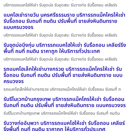
บริการรถแบคโฮให้เช่า รับขุดบ่อ รับขุดสระ รับวางท่อ รับรื้อถอน เคลียร์ร
แบคโฮเช่ารายวัน นครศรีธรรมราช บริการรถแม็คโครให้เช่า
รับรื้อถอน รับถมที่ ถมดิน ปรับพื้นที่ ขายส่งหินดินทราย
แบบครบวงจร
บริการรถแบคโฮให้เช่า รับขุดบ่อ รับขุดสระ รับวางท่อ รับรื้อถอน เคลียร์ร
รับขุดบ่อบึงกุ่ม บริการรถแบคโฮให้เช่า รับรื้อถอน เคลียร์ริ่ง
พื้นที่ ถมที่ ถมดิน ราคาถูก ให้บริการทั่วประเทศ
บริการรถแบคโฮให้เช่า รับขุดบ่อ รับขุดสระ รับวางท่อ รับรื้อถอน เคลียร์ร
รถแบคโฮเล็กให้เช่าบางกรวย บริการรถแม็คโครให้เช่า รับ
รื้อถอน รับถมที่ ถมดิน ปรับพื้นที่ ขายส่งหินดินทราย แบบ
ครบวงจร
รถแบคโฮเล็กให้เช่าบางกรวย บริการรถแม็คโครให้เช่า รับรื้อถอน รับถมที่ ถ
รับรีโนเวทบ้านกรุงเทพ บริการรถแม็คโครให้เช่า รับรื้อถอน
รับถมที่ ถมดิน ปรับพื้นที่ ขายส่งหินดินทราย แบบครบวงจร
รับรีโนเวทบ้านกรุงเทพ บริการรถแม็คโครให้เช่า รับรื้อถอน รับถมที่ ถมดิน
รับวางท่ออัมพวา บริการรถแบคโฮให้เช่า รับรื้อถอน เคลียร์
ริ่งพื้นที่ ถมที่ ถมดิน ราคาถูก ให้บริการทั่วประเทศ