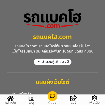
รถแบคโฮ.com
รถแบคโฮ.com รถแมคโครให้เช่า รถแมคโครรับจ้าง
แม็คโครรับเหมา รับเคลียร์ริ่งพื้นที่ รับถมที่ ขุดสระถมดิน
จำนวนผู้เข้าชม :
0
แผนผังเว็บไซต์
หน้าหลัก
บริการของเรา
หน้าหลัก
เมนู
ติดต่อ
แชร์
เพิ่มเติม
Gallery รวมรูปภาพ