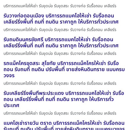
บริการรถแบคโฮให้เช่า รับขุดบ่อ รับขุดสระ รับวางท่อ รับรื้อถอน เคลียร์ร
รับวางท่อดอนเมือง บริการรถแบคโฮให้เช่า รับรื้อถอน
เคลียร์ริ่งพื้นที่ ถมที่ ถมดิน ราคาถูก ให้บริการทั่วประเทศ
บริการรถแบคโฮให้เช่า รับขุดบ่อ รับขุดสระ รับวางท่อ รับรื้อถอน เคลียร์ร
รับถมดินนครชัยศรี บริการรถแบคโฮให้เช่า รับรื้อถอน
เคลียร์ริ่งพื้นที่ ถมที่ ถมดิน ราคาถูก ให้บริการทั่วประเทศ
บริการรถแบคโฮให้เช่า รับขุดบ่อ รับขุดสระ รับวางท่อ รับรื้อถอน เคลียร์ร
รถแม็คโครขุดสระ สุโขทัย บริการรถแม็คโครให้เช่า รับรื้อ
ถอน รับถมที่ ถมดิน ปรับพื้นที่ ขายส่งหินดินทราย แบบครบ
วงจร
บริการรถแบคโฮให้เช่า รับขุดบ่อ รับขุดสระ รับวางท่อ รับรื้อถอน เคลียร์ร
รับเคลียร์ริ่งพื้นที่พระประแดง บริการรถแบคโฮให้เช่า รับรื้อ
ถอน เคลียร์ริ่งพื้นที่ ถมที่ ถมดิน ราคาถูก ให้บริการทั่ว
ประเทศ
บริการรถแบคโฮให้เช่า รับขุดบ่อ รับขุดสระ รับวางท่อ รับรื้อถอน เคลียร์ร
แบคโฮเช่ารายวัน ตราด บริการรถแม็คโครให้เช่า รับรื้อถอน
รับถมที่ ถมดิน ปรับพื้นที่ ขายส่งหินดินทราย แบบครบวงจร