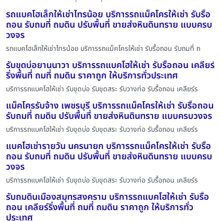
รถแบคโฮเล็กให้เช่าไทรน้อย บริการรถแม็คโครให้เช่า รับรื้อ
ถอน รับถมที่ ถมดิน ปรับพื้นที่ ขายส่งหินดินทราย แบบครบ
วงจร
รถแบคโฮเล็กให้เช่าไทรน้อย บริการรถแม็คโครให้เช่า รับรื้อถอน รับถมที่ ถ
รับขุดบ่อยานนาวา บริการรถแบคโฮให้เช่า รับรื้อถอน เคลียร์
ริ่งพื้นที่ ถมที่ ถมดิน ราคาถูก ให้บริการทั่วประเทศ
บริการรถแบคโฮให้เช่า รับขุดบ่อ รับขุดสระ รับวางท่อ รับรื้อถอน เคลียร์ร
แม็คโครรับจ้าง เพชรบุรี บริการรถแม็คโครให้เช่า รับรื้อถอน
รับถมที่ ถมดิน ปรับพื้นที่ ขายส่งหินดินทราย แบบครบวงจร
บริการรถแบคโฮให้เช่า รับขุดบ่อ รับขุดสระ รับวางท่อ รับรื้อถอน เคลียร์ร
แบคโฮเช่ารายวัน นครนายก บริการรถแม็คโครให้เช่า รับรื้อ
ถอน รับถมที่ ถมดิน ปรับพื้นที่ ขายส่งหินดินทราย แบบครบ
วงจร
บริการรถแบคโฮให้เช่า รับขุดบ่อ รับขุดสระ รับวางท่อ รับรื้อถอน เคลียร์ร
รับถมดินเมืองสมุทรสงคราม บริการรถแบคโฮให้เช่า รับรื้อ
ถอน เคลียร์ริ่งพื้นที่ ถมที่ ถมดิน ราคาถูก ให้บริการทั่ว
ประเทศ