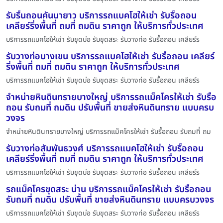
รับรื้นถอนคันนายาว บริการรถแบคโฮให้เช่า รับรื้อถอน
เคลียร์ริ่งพื้นที่ ถมที่ ถมดิน ราคาถูก ให้บริการทั่วประเทศ
บริการรถแบคโฮให้เช่า รับขุดบ่อ รับขุดสระ รับวางท่อ รับรื้อถอน เคลียร์ร
รับวางท่อบางเขน บริการรถแบคโฮให้เช่า รับรื้อถอน เคลียร์
ริ่งพื้นที่ ถมที่ ถมดิน ราคาถูก ให้บริการทั่วประเทศ
บริการรถแบคโฮให้เช่า รับขุดบ่อ รับขุดสระ รับวางท่อ รับรื้อถอน เคลียร์ร
จำหน่ายหินดินทรายบางใหญ่ บริการรถแม็คโครให้เช่า รับรื้อ
ถอน รับถมที่ ถมดิน ปรับพื้นที่ ขายส่งหินดินทราย แบบครบ
วงจร
จำหน่ายหินดินทรายบางใหญ่ บริการรถแม็คโครให้เช่า รับรื้อถอน รับถมที่ ถม
รับวางท่อสัมพันธวงศ์ บริการรถแบคโฮให้เช่า รับรื้อถอน
เคลียร์ริ่งพื้นที่ ถมที่ ถมดิน ราคาถูก ให้บริการทั่วประเทศ
บริการรถแบคโฮให้เช่า รับขุดบ่อ รับขุดสระ รับวางท่อ รับรื้อถอน เคลียร์ร
รถแม็คโครขุดสระ น่าน บริการรถแม็คโครให้เช่า รับรื้อถอน
รับถมที่ ถมดิน ปรับพื้นที่ ขายส่งหินดินทราย แบบครบวงจร
บริการรถแบคโฮให้เช่า รับขุดบ่อ รับขุดสระ รับวางท่อ รับรื้อถอน เคลียร์ร