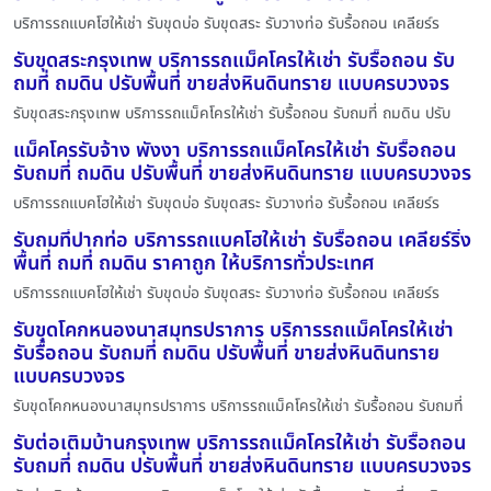
บริการรถแบคโฮให้เช่า รับขุดบ่อ รับขุดสระ รับวางท่อ รับรื้อถอน เคลียร์ร
รับขุดสระกรุงเทพ บริการรถแม็คโครให้เช่า รับรื้อถอน รับ
ถมที่ ถมดิน ปรับพื้นที่ ขายส่งหินดินทราย แบบครบวงจร
รับขุดสระกรุงเทพ บริการรถแม็คโครให้เช่า รับรื้อถอน รับถมที่ ถมดิน ปรับ
แม็คโครรับจ้าง พังงา บริการรถแม็คโครให้เช่า รับรื้อถอน
รับถมที่ ถมดิน ปรับพื้นที่ ขายส่งหินดินทราย แบบครบวงจร
บริการรถแบคโฮให้เช่า รับขุดบ่อ รับขุดสระ รับวางท่อ รับรื้อถอน เคลียร์ร
รับถมที่ปากท่อ บริการรถแบคโฮให้เช่า รับรื้อถอน เคลียร์ริ่ง
พื้นที่ ถมที่ ถมดิน ราคาถูก ให้บริการทั่วประเทศ
บริการรถแบคโฮให้เช่า รับขุดบ่อ รับขุดสระ รับวางท่อ รับรื้อถอน เคลียร์ร
รับขุดโคกหนองนาสมุทรปราการ บริการรถแม็คโครให้เช่า
รับรื้อถอน รับถมที่ ถมดิน ปรับพื้นที่ ขายส่งหินดินทราย
แบบครบวงจร
รับขุดโคกหนองนาสมุทรปราการ บริการรถแม็คโครให้เช่า รับรื้อถอน รับถมที่
รับต่อเติมบ้านกรุงเทพ บริการรถแม็คโครให้เช่า รับรื้อถอน
รับถมที่ ถมดิน ปรับพื้นที่ ขายส่งหินดินทราย แบบครบวงจร