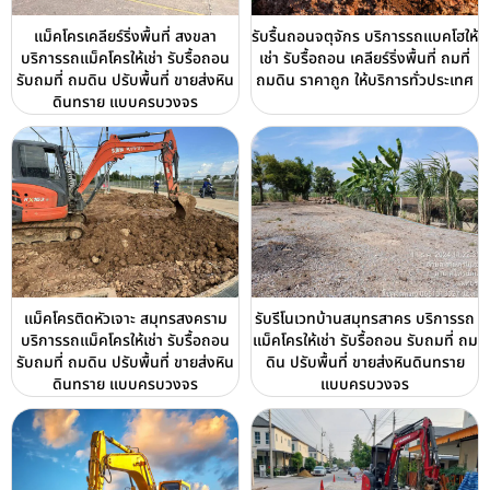
แม็คโครเคลียร์ริ่งพื้นที่ สงขลา
รับรื้นถอนจตุจักร บริการรถแบคโฮให้
บริการรถแม็คโครให้เช่า รับรื้อถอน
เช่า รับรื้อถอน เคลียร์ริ่งพื้นที่ ถมที่
รับถมที่ ถมดิน ปรับพื้นที่ ขายส่งหิน
ถมดิน ราคาถูก ให้บริการทั่วประเทศ
ดินทราย แบบครบวงจร
แม็คโครติดหัวเจาะ สมุทรสงคราม
รับรีโนเวทบ้านสมุทรสาคร บริการรถ
บริการรถแม็คโครให้เช่า รับรื้อถอน
แม็คโครให้เช่า รับรื้อถอน รับถมที่ ถม
รับถมที่ ถมดิน ปรับพื้นที่ ขายส่งหิน
ดิน ปรับพื้นที่ ขายส่งหินดินทราย
ดินทราย แบบครบวงจร
แบบครบวงจร