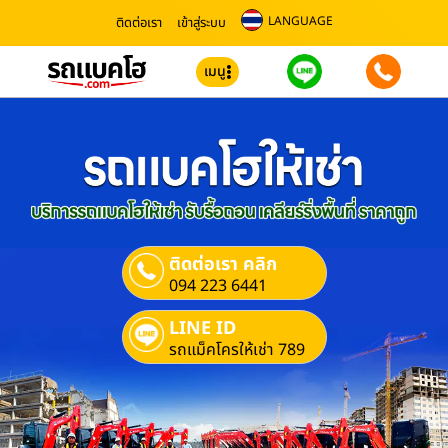
LANGUAGE
ติดต่อเรา
เข้าสู่ระบบ
เมนู
ติดต่อเรา คลิก
094 223 6441
LINE ID
รถแม็คโครให้เช่า 789