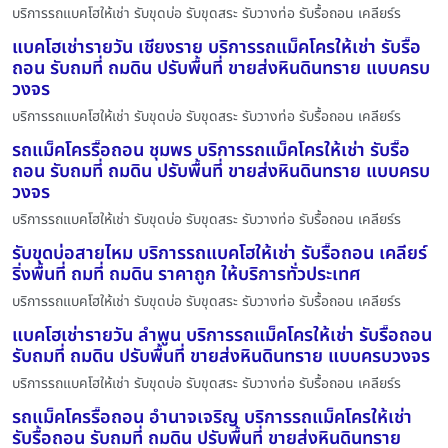
บริการรถแบคโฮให้เช่า รับขุดบ่อ รับขุดสระ รับวางท่อ รับรื้อถอน เคลียร์ร
แบคโฮเช่ารายวัน เชียงราย บริการรถแม็คโครให้เช่า รับรื้อ
ถอน รับถมที่ ถมดิน ปรับพื้นที่ ขายส่งหินดินทราย แบบครบ
วงจร
บริการรถแบคโฮให้เช่า รับขุดบ่อ รับขุดสระ รับวางท่อ รับรื้อถอน เคลียร์ร
รถแม็คโครรื้อถอน ชุมพร บริการรถแม็คโครให้เช่า รับรื้อ
ถอน รับถมที่ ถมดิน ปรับพื้นที่ ขายส่งหินดินทราย แบบครบ
วงจร
บริการรถแบคโฮให้เช่า รับขุดบ่อ รับขุดสระ รับวางท่อ รับรื้อถอน เคลียร์ร
รับขุดบ่อสายไหม บริการรถแบคโฮให้เช่า รับรื้อถอน เคลียร์
ริ่งพื้นที่ ถมที่ ถมดิน ราคาถูก ให้บริการทั่วประเทศ
บริการรถแบคโฮให้เช่า รับขุดบ่อ รับขุดสระ รับวางท่อ รับรื้อถอน เคลียร์ร
แบคโฮเช่ารายวัน ลำพูน บริการรถแม็คโครให้เช่า รับรื้อถอน
รับถมที่ ถมดิน ปรับพื้นที่ ขายส่งหินดินทราย แบบครบวงจร
บริการรถแบคโฮให้เช่า รับขุดบ่อ รับขุดสระ รับวางท่อ รับรื้อถอน เคลียร์ร
รถแม็คโครรื้อถอน อำนาจเจริญ บริการรถแม็คโครให้เช่า
รับรื้อถอน รับถมที่ ถมดิน ปรับพื้นที่ ขายส่งหินดินทราย