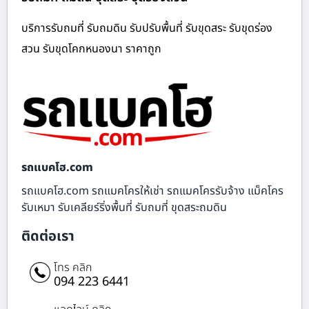
บริการรับถมที่ รับถมดิน รับปรับพื้นที่ รับขุดสระ รับขุดร่อง
สวน รับขุดโคกหนองนา ราคาถูก
รถแบคโฮ.com
รถแบคโฮ.com รถแมคโครให้เช่า รถแมคโครรับจ้าง แม็คโคร
รับเหมา รับเคลียร์ริ่งพื้นที่ รับถมที่ ขุดสระถมดิน
ติดต่อเรา
โทร คลิก
094 223 6441