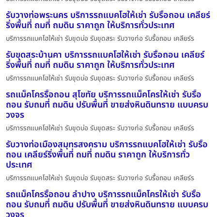
รับวางท่อพระนคร บริการรถแบคโฮให้เช่า รับรื้อถอน เคลียร์
ริ่งพื้นที่ ถมที่ ถมดิน ราคาถูก ให้บริการทั่วประเทศ
บริการรถแบคโฮให้เช่า รับขุดบ่อ รับขุดสระ รับวางท่อ รับรื้อถอน เคลียร์ร
รับขุดสระบ้านคา บริการรถแบคโฮให้เช่า รับรื้อถอน เคลียร์
ริ่งพื้นที่ ถมที่ ถมดิน ราคาถูก ให้บริการทั่วประเทศ
บริการรถแบคโฮให้เช่า รับขุดบ่อ รับขุดสระ รับวางท่อ รับรื้อถอน เคลียร์ร
รถแม็คโครรื้อถอน สุโขทัย บริการรถแม็คโครให้เช่า รับรื้อ
ถอน รับถมที่ ถมดิน ปรับพื้นที่ ขายส่งหินดินทราย แบบครบ
วงจร
บริการรถแบคโฮให้เช่า รับขุดบ่อ รับขุดสระ รับวางท่อ รับรื้อถอน เคลียร์ร
รับวางท่อเมืองสมุทรสงคราม บริการรถแบคโฮให้เช่า รับรื้อ
ถอน เคลียร์ริ่งพื้นที่ ถมที่ ถมดิน ราคาถูก ให้บริการทั่ว
ประเทศ
บริการรถแบคโฮให้เช่า รับขุดบ่อ รับขุดสระ รับวางท่อ รับรื้อถอน เคลียร์ร
รถแม็คโครรื้อถอน ลำปาง บริการรถแม็คโครให้เช่า รับรื้อ
ถอน รับถมที่ ถมดิน ปรับพื้นที่ ขายส่งหินดินทราย แบบครบ
วงจร