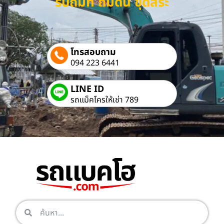
รับถมที่ ถมดิน ขุดสระ
โทรสอบถาม
094 223 6441
LINE ID
รถแม็คโครให้เช่า 789