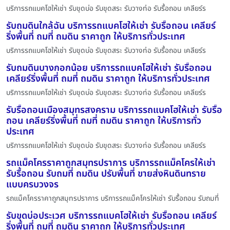
บริการรถแบคโฮให้เช่า รับขุดบ่อ รับขุดสระ รับวางท่อ รับรื้อถอน เคลียร์ร
รับถมดินใกล้ฉัน บริการรถแบคโฮให้เช่า รับรื้อถอน เคลียร์
ริ่งพื้นที่ ถมที่ ถมดิน ราคาถูก ให้บริการทั่วประเทศ
บริการรถแบคโฮให้เช่า รับขุดบ่อ รับขุดสระ รับวางท่อ รับรื้อถอน เคลียร์ร
รับถมดินบางกอกน้อย บริการรถแบคโฮให้เช่า รับรื้อถอน
เคลียร์ริ่งพื้นที่ ถมที่ ถมดิน ราคาถูก ให้บริการทั่วประเทศ
บริการรถแบคโฮให้เช่า รับขุดบ่อ รับขุดสระ รับวางท่อ รับรื้อถอน เคลียร์ร
รับรื้อถอนเมืองสมุทรสงคราม บริการรถแบคโฮให้เช่า รับรื้อ
ถอน เคลียร์ริ่งพื้นที่ ถมที่ ถมดิน ราคาถูก ให้บริการทั่ว
ประเทศ
บริการรถแบคโฮให้เช่า รับขุดบ่อ รับขุดสระ รับวางท่อ รับรื้อถอน เคลียร์ร
รถแม็คโครราคาถูกสมุทรปราการ บริการรถแม็คโครให้เช่า
รับรื้อถอน รับถมที่ ถมดิน ปรับพื้นที่ ขายส่งหินดินทราย
แบบครบวงจร
รถแม็คโครราคาถูกสมุทรปราการ บริการรถแม็คโครให้เช่า รับรื้อถอน รับถมที่
รับขุดบ่อประเวศ บริการรถแบคโฮให้เช่า รับรื้อถอน เคลียร์
ริ่งพื้นที่ ถมที่ ถมดิน ราคาถูก ให้บริการทั่วประเทศ