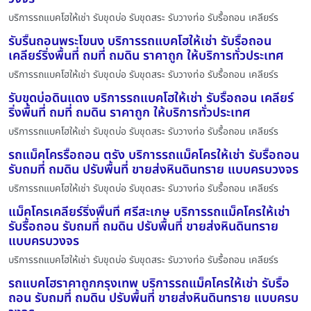
บริการรถแบคโฮให้เช่า รับขุดบ่อ รับขุดสระ รับวางท่อ รับรื้อถอน เคลียร์ร
รับรื้นถอนพระโขนง บริการรถแบคโฮให้เช่า รับรื้อถอน
เคลียร์ริ่งพื้นที่ ถมที่ ถมดิน ราคาถูก ให้บริการทั่วประเทศ
บริการรถแบคโฮให้เช่า รับขุดบ่อ รับขุดสระ รับวางท่อ รับรื้อถอน เคลียร์ร
รับขุดบ่อดินแดง บริการรถแบคโฮให้เช่า รับรื้อถอน เคลียร์
ริ่งพื้นที่ ถมที่ ถมดิน ราคาถูก ให้บริการทั่วประเทศ
บริการรถแบคโฮให้เช่า รับขุดบ่อ รับขุดสระ รับวางท่อ รับรื้อถอน เคลียร์ร
รถแม็คโครรื้อถอน ตรัง บริการรถแม็คโครให้เช่า รับรื้อถอน
รับถมที่ ถมดิน ปรับพื้นที่ ขายส่งหินดินทราย แบบครบวงจร
บริการรถแบคโฮให้เช่า รับขุดบ่อ รับขุดสระ รับวางท่อ รับรื้อถอน เคลียร์ร
แม็คโครเคลียร์ริ่งพื้นที่ ศรีสะเกษ บริการรถแม็คโครให้เช่า
รับรื้อถอน รับถมที่ ถมดิน ปรับพื้นที่ ขายส่งหินดินทราย
แบบครบวงจร
บริการรถแบคโฮให้เช่า รับขุดบ่อ รับขุดสระ รับวางท่อ รับรื้อถอน เคลียร์ร
รถแบคโฮราคาถูกกรุงเทพ บริการรถแม็คโครให้เช่า รับรื้อ
ถอน รับถมที่ ถมดิน ปรับพื้นที่ ขายส่งหินดินทราย แบบครบ