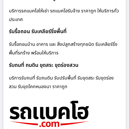
บริการรถแบคโฮให้เช่า รถแบคโฮรับจ้าง ราคาถูก ให้บริการทั่ว
ประเทศ
รับรื้อถอน รับเคลียร์ริ่งพื้นที่
รับรื้อถอนบ้าน อาคาร และ สิ่งปลูกสร้างทุกชนิด รับเคลียร์ริ่ง
พื้นที่รกร้าง พร้อมให้บริการ
รับถมที่ ถมดิน ขุดสระ ขุดร่องสวน
บริการรับถมที่ รับถมดิน รับปรับพื้นที่ รับขุดสระ รับขุดร่อง
สวน รับขุดโคกหนองนา ราคาถูก