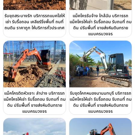
รับขุดสระบางรัก บริการรถแบคโฮให้
แม็คโครรับจ้าง ใกล้ฉัน บริการรถ
เช่า รับรื้อถอน เคลียร์ริ่งพื้นที่ ถมที่
แม็คโครให้เช่า รับรื้อถอน รับถมที่ ถม
ถมดิน ราคาถูก ให้บริการทั่วประเทศ
ดิน ปรับพื้นที่ ขายส่งหินดินทราย
แบบครบวงจร
แม็คโครติดหัวเจาะ ลำปาง บริการรถ
รับขุดโคกหนองนานนทบุรี บริการรถ
แม็คโครให้เช่า รับรื้อถอน รับถมที่ ถม
แม็คโครให้เช่า รับรื้อถอน รับถมที่ ถม
ดิน ปรับพื้นที่ ขายส่งหินดินทราย
ดิน ปรับพื้นที่ ขายส่งหินดินทราย
แบบครบวงจร
แบบครบวงจร