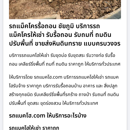
รถแม็คโครรื้อถอน ชัยภูมิ บริการรถ
แม็คโครให้เช่า รับรื้อถอน รับถมที่ ถมดิน
ปรับพื้นที่ ขายส่งหินดินทราย แบบครบวงจร
บริการรถแบคโฮให้เช่า รับขุดบ่อ รับขุดสระ รับวางท่อ รับรื้อ
ถอน เคลียร์ริ่งพื้นที่ ถมที่ ถมดิน ราคาถูก ให้บริการทั่วประเทศ
ให้บริการโดย รถแบคโฮ.com บริการรถแบคโฮให้เช่า รถแบค
โฮรับจ้าง ราคาถูก บริการรับรื้อถอนบ้าน อาคาร และ สิ่งปลูก
สร้างทุกชนิด รับเคลียร์ริ่งพื้นที่รกร้าง ถางป่า รับถมที่ ถมดิน
ปรับพื้นที่ ขุดสระ ขุดร่องสวน ให้บริการทั่วประเทศ
รถแบคโฮ.com ให้บริการอะไรบ้าง
รถแบคโฮให้เช่า ราคาถูก