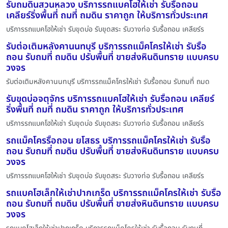
รับถมดินสวนหลวง บริการรถแบคโฮให้เช่า รับรื้อถอน
เคลียร์ริ่งพื้นที่ ถมที่ ถมดิน ราคาถูก ให้บริการทั่วประเทศ
บริการรถแบคโฮให้เช่า รับขุดบ่อ รับขุดสระ รับวางท่อ รับรื้อถอน เคลียร์ร
รับต่อเติมหลังคานนทบุรี บริการรถแม็คโครให้เช่า รับรื้อ
ถอน รับถมที่ ถมดิน ปรับพื้นที่ ขายส่งหินดินทราย แบบครบ
วงจร
รับต่อเติมหลังคานนทบุรี บริการรถแม็คโครให้เช่า รับรื้อถอน รับถมที่ ถมด
รับขุดบ่อจตุจักร บริการรถแบคโฮให้เช่า รับรื้อถอน เคลียร์
ริ่งพื้นที่ ถมที่ ถมดิน ราคาถูก ให้บริการทั่วประเทศ
บริการรถแบคโฮให้เช่า รับขุดบ่อ รับขุดสระ รับวางท่อ รับรื้อถอน เคลียร์ร
รถแม็คโครรื้อถอน ยโสธร บริการรถแม็คโครให้เช่า รับรื้อ
ถอน รับถมที่ ถมดิน ปรับพื้นที่ ขายส่งหินดินทราย แบบครบ
วงจร
บริการรถแบคโฮให้เช่า รับขุดบ่อ รับขุดสระ รับวางท่อ รับรื้อถอน เคลียร์ร
รถแบคโฮเล็กให้เช่าปากเกร็ด บริการรถแม็คโครให้เช่า รับรื้อ
ถอน รับถมที่ ถมดิน ปรับพื้นที่ ขายส่งหินดินทราย แบบครบ
วงจร