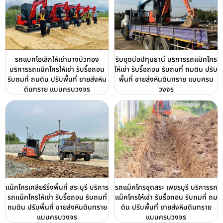
รถแบคโฮเล็กให้เช่าบางบัวทอง
รับขุดบ่อปทุมธานี บริการรถแม็คโคร
บริการรถแม็คโครให้เช่า รับรื้อถอน
ให้เช่า รับรื้อถอน รับถมที่ ถมดิน ปรับ
รับถมที่ ถมดิน ปรับพื้นที่ ขายส่งหิน
พื้นที่ ขายส่งหินดินทราย แบบครบ
ดินทราย แบบครบวงจร
วงจร
แม็คโครเคลียร์ริ่งพื้นที่ สระบุรี บริการ
รถแม็คโครขุดสระ เพชรบุรี บริการรถ
รถแม็คโครให้เช่า รับรื้อถอน รับถมที่
แม็คโครให้เช่า รับรื้อถอน รับถมที่ ถม
ถมดิน ปรับพื้นที่ ขายส่งหินดินทราย
ดิน ปรับพื้นที่ ขายส่งหินดินทราย
แบบครบวงจร
แบบครบวงจร