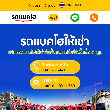
LANGUAGE
ติดต่อเรา
เข้าสู่ระบบ
เมนู
ติดต่อเรา คลิก
094 223 6441
LINE ID
รถแม็คโครให้เช่า 789