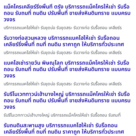
แม็คโครเคลียร์ริ่งพื้นที่ ตรัง บริการรถแม็คโครให้เช่า รับรื้อ
ถอน รับถมที่ ถมดิน ปรับพื้นที่ ขายส่งหินดินทราย แบบครบ
วงจร
บริการรถแบคโฮให้เช่า รับขุดบ่อ รับขุดสระ รับวางท่อ รับรื้อถอน เคลียร์ร
รับวางท่อสวนหลวง บริการรถแบคโฮให้เช่า รับรื้อถอน
เคลียร์ริ่งพื้นที่ ถมที่ ถมดิน ราคาถูก ให้บริการทั่วประเทศ
บริการรถแบคโฮให้เช่า รับขุดบ่อ รับขุดสระ รับวางท่อ รับรื้อถอน เคลียร์ร
แบคโฮเช่ารายวัน พิษณุโลก บริการรถแม็คโครให้เช่า รับรื้อ
ถอน รับถมที่ ถมดิน ปรับพื้นที่ ขายส่งหินดินทราย แบบครบ
วงจร
บริการรถแบคโฮให้เช่า รับขุดบ่อ รับขุดสระ รับวางท่อ รับรื้อถอน เคลียร์ร
รับรีโนเวททาวน์เฮ้าบางใหญ่ บริการรถแม็คโครให้เช่า รับรื้อ
ถอน รับถมที่ ถมดิน ปรับพื้นที่ ขายส่งหินดินทราย แบบครบ
วงจร
รับรีโนเวททาวน์เฮ้าบางใหญ่ บริการรถแม็คโครให้เช่า รับรื้อถอน รับถมที่
รับถมดินสะพานสูง บริการรถแบคโฮให้เช่า รับรื้อถอน
เคลียร์ริ่งพื้นที่ ถมที่ ถมดิน ราคาถูก ให้บริการทั่วประเทศ