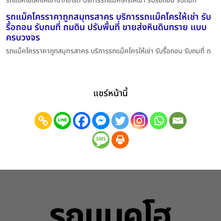
รถแบคโฮเล็กให้เช่าปากเกร็ด บริการรถแม็คโครให้เช่า รับรื้อถอน รับถมที่
รถแม็คโครราคาถูกสมุทรสาคร บริการรถแม็คโครให้เช่า รับ
รื้อถอน รับถมที่ ถมดิน ปรับพื้นที่ ขายส่งหินดินทราย แบบ
ครบวงจร
รถแม็คโครราคาถูกสมุทรสาคร บริการรถแม็คโครให้เช่า รับรื้อถอน รับถมที่ ถ
แชร์หน้านี้