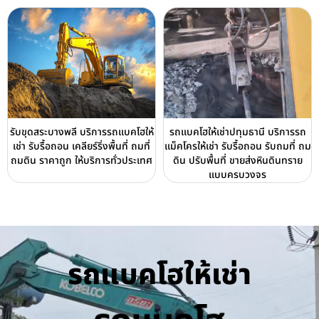
รับขุดสระบางพลี บริการรถแบคโฮให้
รถแบคโฮให้เช่าปทุมธานี บริการรถ
เช่า รับรื้อถอน เคลียร์ริ่งพื้นที่ ถมที่
แม็คโครให้เช่า รับรื้อถอน รับถมที่ ถม
ถมดิน ราคาถูก ให้บริการทั่วประเทศ
ดิน ปรับพื้นที่ ขายส่งหินดินทราย
แบบครบวงจร
รถแบคโฮให้เช่า