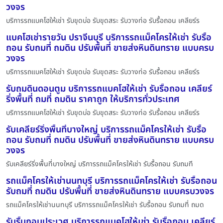
วงจร
บริการรถแบคโฮให้เช่า รับขุดบ่อ รับขุดสระ รับวางท่อ รับรื้อถอน เคลียร์ร
แบคโฮเช่ารายวัน ปราจีนบุรี บริการรถแม็คโครให้เช่า รับรื้อ
ถอน รับถมที่ ถมดิน ปรับพื้นที่ ขายส่งหินดินทราย แบบครบ
วงจร
บริการรถแบคโฮให้เช่า รับขุดบ่อ รับขุดสระ รับวางท่อ รับรื้อถอน เคลียร์ร
รับถมดินดอนตูม บริการรถแบคโฮให้เช่า รับรื้อถอน เคลียร์
ริ่งพื้นที่ ถมที่ ถมดิน ราคาถูก ให้บริการทั่วประเทศ
บริการรถแบคโฮให้เช่า รับขุดบ่อ รับขุดสระ รับวางท่อ รับรื้อถอน เคลียร์ร
รับเคลียร์ริ่งพื้นที่บางใหญ่ บริการรถแม็คโครให้เช่า รับรื้อ
ถอน รับถมที่ ถมดิน ปรับพื้นที่ ขายส่งหินดินทราย แบบครบ
วงจร
รับเคลียร์ริ่งพื้นที่บางใหญ่ บริการรถแม็คโครให้เช่า รับรื้อถอน รับถมที
รถแม็คโครให้เช่านนทบุรี บริการรถแม็คโครให้เช่า รับรื้อถอน
รับถมที่ ถมดิน ปรับพื้นที่ ขายส่งหินดินทราย แบบครบวงจร
รถแม็คโครให้เช่านนทบุรี บริการรถแม็คโครให้เช่า รับรื้อถอน รับถมที่ ถมด
รับรื้นถอนประเวศ บริการรถแบคโฮให้เช่า รับรื้อถอน เคลียร์