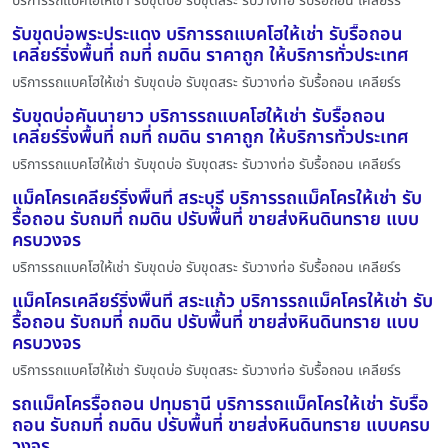
บริการรถแบคโฮให้เช่า รับขุดบ่อ รับขุดสระ รับวางท่อ รับรื้อถอน เคลียร์ร
รับขุดบ่อพระประแดง บริการรถแบคโฮให้เช่า รับรื้อถอน
เคลียร์ริ่งพื้นที่ ถมที่ ถมดิน ราคาถูก ให้บริการทั่วประเทศ
บริการรถแบคโฮให้เช่า รับขุดบ่อ รับขุดสระ รับวางท่อ รับรื้อถอน เคลียร์ร
รับขุดบ่อคันนายาว บริการรถแบคโฮให้เช่า รับรื้อถอน
เคลียร์ริ่งพื้นที่ ถมที่ ถมดิน ราคาถูก ให้บริการทั่วประเทศ
บริการรถแบคโฮให้เช่า รับขุดบ่อ รับขุดสระ รับวางท่อ รับรื้อถอน เคลียร์ร
แม็คโครเคลียร์ริ่งพื้นที่ สระบุรี บริการรถแม็คโครให้เช่า รับ
รื้อถอน รับถมที่ ถมดิน ปรับพื้นที่ ขายส่งหินดินทราย แบบ
ครบวงจร
บริการรถแบคโฮให้เช่า รับขุดบ่อ รับขุดสระ รับวางท่อ รับรื้อถอน เคลียร์ร
แม็คโครเคลียร์ริ่งพื้นที่ สระแก้ว บริการรถแม็คโครให้เช่า รับ
รื้อถอน รับถมที่ ถมดิน ปรับพื้นที่ ขายส่งหินดินทราย แบบ
ครบวงจร
บริการรถแบคโฮให้เช่า รับขุดบ่อ รับขุดสระ รับวางท่อ รับรื้อถอน เคลียร์ร
รถแม็คโครรื้อถอน ปทุมธานี บริการรถแม็คโครให้เช่า รับรื้อ
ถอน รับถมที่ ถมดิน ปรับพื้นที่ ขายส่งหินดินทราย แบบครบ
วงจร