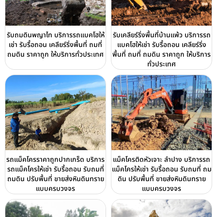
รับถมดินพญาไท บริการรถแบคโฮให้
รับเคลียร์ริ่งพื้นที่บ้านแพ้ว บริการรถ
เช่า รับรื้อถอน เคลียร์ริ่งพื้นที่ ถมที่
แบคโฮให้เช่า รับรื้อถอน เคลียร์ริ่ง
ถมดิน ราคาถูก ให้บริการทั่วประเทศ
พื้นที่ ถมที่ ถมดิน ราคาถูก ให้บริการ
ทั่วประเทศ
รถแม็คโครราคาถูกปากเกร็ด บริการ
แม็คโครติดหัวเจาะ ลำปาง บริการรถ
รถแม็คโครให้เช่า รับรื้อถอน รับถมที่
แม็คโครให้เช่า รับรื้อถอน รับถมที่ ถม
ถมดิน ปรับพื้นที่ ขายส่งหินดินทราย
ดิน ปรับพื้นที่ ขายส่งหินดินทราย
แบบครบวงจร
แบบครบวงจร