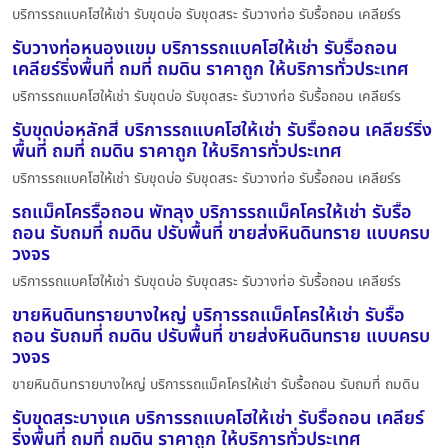
บริการรถแบคโฮให้เช่า รับขุดบ่อ รับขุดสระ รับวางท่อ รับรื้อถอน เคลียร์ร
รับวางท่อหนองแขม บริการรถแบคโฮให้เช่า รับรื้อถอน
เคลียร์ริ่งพื้นที่ ถมที่ ถมดิน ราคาถูก ให้บริการทั่วประเทศ
บริการรถแบคโฮให้เช่า รับขุดบ่อ รับขุดสระ รับวางท่อ รับรื้อถอน เคลียร์ร
รับขุดบ่อหลักสี่ บริการรถแบคโฮให้เช่า รับรื้อถอน เคลียร์ริ่ง
พื้นที่ ถมที่ ถมดิน ราคาถูก ให้บริการทั่วประเทศ
บริการรถแบคโฮให้เช่า รับขุดบ่อ รับขุดสระ รับวางท่อ รับรื้อถอน เคลียร์ร
รถแม็คโครรื้อถอน พัทลุง บริการรถแม็คโครให้เช่า รับรื้อ
ถอน รับถมที่ ถมดิน ปรับพื้นที่ ขายส่งหินดินทราย แบบครบ
วงจร
บริการรถแบคโฮให้เช่า รับขุดบ่อ รับขุดสระ รับวางท่อ รับรื้อถอน เคลียร์ร
ขายหินดินทรายบางใหญ่ บริการรถแม็คโครให้เช่า รับรื้อ
ถอน รับถมที่ ถมดิน ปรับพื้นที่ ขายส่งหินดินทราย แบบครบ
วงจร
ขายหินดินทรายบางใหญ่ บริการรถแม็คโครให้เช่า รับรื้อถอน รับถมที่ ถมดิน
รับขุดสระบางแค บริการรถแบคโฮให้เช่า รับรื้อถอน เคลียร์
ริ่งพื้นที่ ถมที่ ถมดิน ราคาถูก ให้บริการทั่วประเทศ