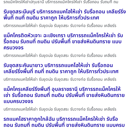
รถแม็คโครให้เช่าปทุมธานี บริการรถแม็คโครให้เช่า รับรื้อถอน รับถมที่ ถม
รับขุดสระมีนบุรี บริการรถแบคโฮให้เช่า รับรื้อถอน เคลียร์ริ่ง
พื้นที่ ถมที่ ถมดิน ราคาถูก ให้บริการทั่วประเทศ
บริการรถแบคโฮให้เช่า รับขุดบ่อ รับขุดสระ รับวางท่อ รับรื้อถอน เคลียร์ร
แม็คโครติดหัวเจาะ ฉะเชิงเทรา บริการรถแม็คโครให้เช่า รับ
รื้อถอน รับถมที่ ถมดิน ปรับพื้นที่ ขายส่งหินดินทราย แบบ
ครบวงจร
บริการรถแบคโฮให้เช่า รับขุดบ่อ รับขุดสระ รับวางท่อ รับรื้อถอน เคลียร์ร
รับขุดสระคันนายาว บริการรถแบคโฮให้เช่า รับรื้อถอน
เคลียร์ริ่งพื้นที่ ถมที่ ถมดิน ราคาถูก ให้บริการทั่วประเทศ
บริการรถแบคโฮให้เช่า รับขุดบ่อ รับขุดสระ รับวางท่อ รับรื้อถอน เคลียร์ร
แม็คโครเคลียร์ริ่งพื้นที่ อุบลราชธานี บริการรถแม็คโครให้
เช่า รับรื้อถอน รับถมที่ ถมดิน ปรับพื้นที่ ขายส่งหินดินทราย
แบบครบวงจร
บริการรถแบคโฮให้เช่า รับขุดบ่อ รับขุดสระ รับวางท่อ รับรื้อถอน เคลียร์ร
รถแบคโฮราคาถูกใกล้ฉัน บริการรถแม็คโครให้เช่า รับรื้อ
ถอน รับถมที่ ถมดิน ปรับพื้นที่ ขายส่งหินดินทราย แบบครบ