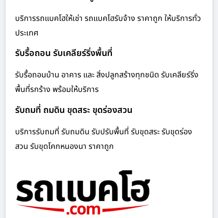
บริการรถแบคโฮให้เช่า รถแบคโฮรับจ้าง ราคาถูก ให้บริการทั่ว
ประเทศ
รับรื้อถอน รับเคลียร์ริ่งพื้นที่
รับรื้อถอนบ้าน อาคาร และ สิ่งปลูกสร้างทุกชนิด รับเคลียร์ริ่ง
พื้นที่รกร้าง พร้อมให้บริการ
รับถมที่ ถมดิน ขุดสระ ขุดร่องสวน
บริการรับถมที่ รับถมดิน รับปรับพื้นที่ รับขุดสระ รับขุดร่อง
สวน รับขุดโคกหนองนา ราคาถูก