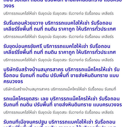
วงจร
บริการรถแบคโฮให้เช่า รับขุดบ่อ รับขุดสระ รับวางท่อ รับรื้อถอน เคลียร์ร
รับรื้นถอนห้วยขวาง บริการรถแบคโฮให้เช่า รับรื้อถอน
เคลียร์ริ่งพื้นที่ ถมที่ ถมดิน ราคาถูก ให้บริการทั่วประเทศ
บริการรถแบคโฮให้เช่า รับขุดบ่อ รับขุดสระ รับวางท่อ รับรื้อถอน เคลียร์ร
รับขุดบ่อนครชัยศรี บริการรถแบคโฮให้เช่า รับรื้อถอน
เคลียร์ริ่งพื้นที่ ถมที่ ถมดิน ราคาถูก ให้บริการทั่วประเทศ
บริการรถแบคโฮให้เช่า รับขุดบ่อ รับขุดสระ รับวางท่อ รับรื้อถอน เคลียร์ร
บริษัทรับสร้างบ้านสมุทรสาคร บริการรถแม็คโครให้เช่า รับ
รื้อถอน รับถมที่ ถมดิน ปรับพื้นที่ ขายส่งหินดินทราย แบบ
ครบวงจร
บริษัทรับสร้างบ้านสมุทรสาคร บริการรถแม็คโครให้เช่า รับรื้อถอน รับถมที่
รถแม็คโครขุดสระ เลย บริการรถแม็คโครให้เช่า รับรื้อถอน
รับถมที่ ถมดิน ปรับพื้นที่ ขายส่งหินดินทราย แบบครบวงจร
บริการรถแบคโฮให้เช่า รับขุดบ่อ รับขุดสระ รับวางท่อ รับรื้อถอน เคลียร์ร
รับถมที่เมืองนครปฐม บริการรถแบคโฮให้เช่า รับรื้อถอน