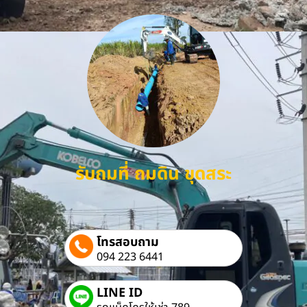
รับถมที่ ถมดิน ขุดสระ
โทรสอบถาม
094 223 6441
LINE ID