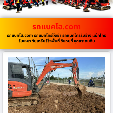
รถแบคโฮ.com
รถแบคโฮ.com รถแมคโครให้เช่า รถแมคโครรับจ้าง แม็คโคร
รับเหมา รับเคลียร์ริ่งพื้นที่ รับถมที่ ขุดสระถมดิน