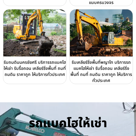
แบบครบวงจร
รับถมดินนครชัยศรี บริการรถแบคโฮ
รับเคลียร์ริ่งพื้นที่พญาไท บริการรถ
ให้เช่า รับรื้อถอน เคลียร์ริ่งพื้นที่ ถมที่
แบคโฮให้เช่า รับรื้อถอน เคลียร์ริ่ง
ถมดิน ราคาถูก ให้บริการทั่วประเทศ
พื้นที่ ถมที่ ถมดิน ราคาถูก ให้บริการ
ทั่วประเทศ
รถแบคโฮให้เช่า