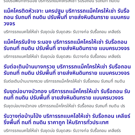
รับปรับพื้นที่ไทรน้อย บริการรถแม็คโครให้เช่า รับรื้อถอน รับถมที่ ถมดิน
แม็คโครติดหัวเจาะ นครปฐม บริการรถแม็คโครให้เช่า รับรื้อ
ถอน รับถมที่ ถมดิน ปรับพื้นที่ ขายส่งหินดินทราย แบบครบ
วงจร
บริการรถแบคโฮให้เช่า รับขุดบ่อ รับขุดสระ รับวางท่อ รับรื้อถอน เคลียร์ร
แม็คโครรับจ้าง ระนอง บริการรถแม็คโครให้เช่า รับรื้อถอน
รับถมที่ ถมดิน ปรับพื้นที่ ขายส่งหินดินทราย แบบครบวงจร
บริการรถแบคโฮให้เช่า รับขุดบ่อ รับขุดสระ รับวางท่อ รับรื้อถอน เคลียร์ร
รับต่อเติมบ้านบางกรวย บริการรถแม็คโครให้เช่า รับรื้อถอน
รับถมที่ ถมดิน ปรับพื้นที่ ขายส่งหินดินทราย แบบครบวงจร
รับต่อเติมบ้านบางกรวย บริการรถแม็คโครให้เช่า รับรื้อถอน รับถมที่ ถมดิน
รับขุดบ่อบางบัวทอง บริการรถแม็คโครให้เช่า รับรื้อถอน รับ
ถมที่ ถมดิน ปรับพื้นที่ ขายส่งหินดินทราย แบบครบวงจร
รับขุดบ่อบางบัวทอง บริการรถแม็คโครให้เช่า รับรื้อถอน รับถมที่ ถมดิน ปร
รับวางท่อบ้านโป่ง บริการรถแบคโฮให้เช่า รับรื้อถอน เคลียร์
ริ่งพื้นที่ ถมที่ ถมดิน ราคาถูก ให้บริการทั่วประเทศ
บริการรถแบคโฮให้เช่า รับขุดบ่อ รับขุดสระ รับวางท่อ รับรื้อถอน เคลียร์ร