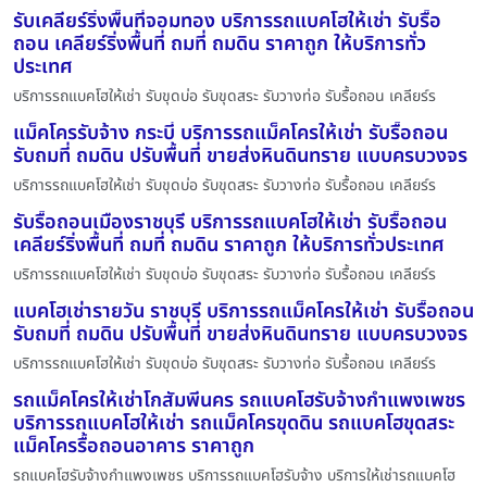
รับเคลียร์ริ่งพื้นที่จอมทอง บริการรถแบคโฮให้เช่า รับรื้อ
ถอน เคลียร์ริ่งพื้นที่ ถมที่ ถมดิน ราคาถูก ให้บริการทั่ว
ประเทศ
บริการรถแบคโฮให้เช่า รับขุดบ่อ รับขุดสระ รับวางท่อ รับรื้อถอน เคลียร์ร
แม็คโครรับจ้าง กระบี่ บริการรถแม็คโครให้เช่า รับรื้อถอน
รับถมที่ ถมดิน ปรับพื้นที่ ขายส่งหินดินทราย แบบครบวงจร
บริการรถแบคโฮให้เช่า รับขุดบ่อ รับขุดสระ รับวางท่อ รับรื้อถอน เคลียร์ร
รับรื้อถอนเมืองราชบุรี บริการรถแบคโฮให้เช่า รับรื้อถอน
เคลียร์ริ่งพื้นที่ ถมที่ ถมดิน ราคาถูก ให้บริการทั่วประเทศ
บริการรถแบคโฮให้เช่า รับขุดบ่อ รับขุดสระ รับวางท่อ รับรื้อถอน เคลียร์ร
แบคโฮเช่ารายวัน ราชบุรี บริการรถแม็คโครให้เช่า รับรื้อถอน
รับถมที่ ถมดิน ปรับพื้นที่ ขายส่งหินดินทราย แบบครบวงจร
บริการรถแบคโฮให้เช่า รับขุดบ่อ รับขุดสระ รับวางท่อ รับรื้อถอน เคลียร์ร
รถแม็คโครให้เช่าโกสัมพีนคร รถแบคโฮรับจ้างกำแพงเพชร
บริการรถแบคโฮให้เช่า รถแม็คโครขุดดิน รถแบคโฮขุดสระ
แม็คโครรื้อถอนอาคาร ราคาถูก
รถแบคโฮรับจ้างกำแพงเพชร บริการรถแบคโฮรับจ้าง บริการให้เช่ารถแบคโฮ