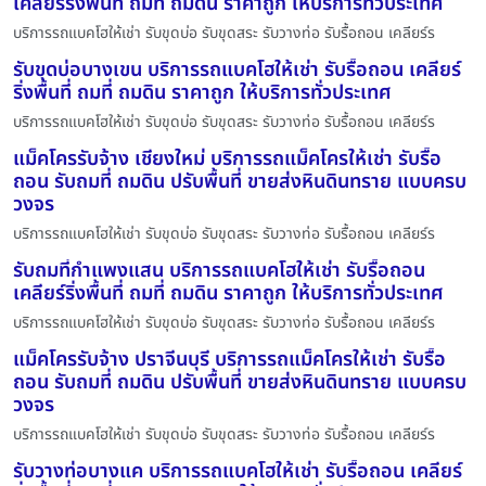
เคลียร์ริ่งพื้นที่ ถมที่ ถมดิน ราคาถูก ให้บริการทั่วประเทศ
บริการรถแบคโฮให้เช่า รับขุดบ่อ รับขุดสระ รับวางท่อ รับรื้อถอน เคลียร์ร
รับขุดบ่อบางเขน บริการรถแบคโฮให้เช่า รับรื้อถอน เคลียร์
ริ่งพื้นที่ ถมที่ ถมดิน ราคาถูก ให้บริการทั่วประเทศ
บริการรถแบคโฮให้เช่า รับขุดบ่อ รับขุดสระ รับวางท่อ รับรื้อถอน เคลียร์ร
แม็คโครรับจ้าง เชียงใหม่ บริการรถแม็คโครให้เช่า รับรื้อ
ถอน รับถมที่ ถมดิน ปรับพื้นที่ ขายส่งหินดินทราย แบบครบ
วงจร
บริการรถแบคโฮให้เช่า รับขุดบ่อ รับขุดสระ รับวางท่อ รับรื้อถอน เคลียร์ร
รับถมที่กำแพงแสน บริการรถแบคโฮให้เช่า รับรื้อถอน
เคลียร์ริ่งพื้นที่ ถมที่ ถมดิน ราคาถูก ให้บริการทั่วประเทศ
บริการรถแบคโฮให้เช่า รับขุดบ่อ รับขุดสระ รับวางท่อ รับรื้อถอน เคลียร์ร
แม็คโครรับจ้าง ปราจีนบุรี บริการรถแม็คโครให้เช่า รับรื้อ
ถอน รับถมที่ ถมดิน ปรับพื้นที่ ขายส่งหินดินทราย แบบครบ
วงจร
บริการรถแบคโฮให้เช่า รับขุดบ่อ รับขุดสระ รับวางท่อ รับรื้อถอน เคลียร์ร
รับวางท่อบางแค บริการรถแบคโฮให้เช่า รับรื้อถอน เคลียร์