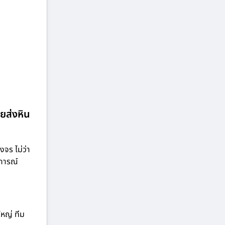
ายส่งหิน
จร ไม่ว่า
บการณ์
ใหญ่ ทีม