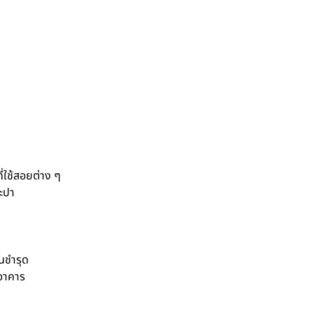
ี่ใช้สอยต่าง ๆ
ะปา
นชำรุด
อาคาร