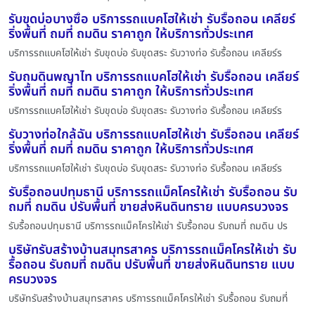
รับขุดบ่อบางซื่อ บริการรถแบคโฮให้เช่า รับรื้อถอน เคลียร์
ริ่งพื้นที่ ถมที่ ถมดิน ราคาถูก ให้บริการทั่วประเทศ
บริการรถแบคโฮให้เช่า รับขุดบ่อ รับขุดสระ รับวางท่อ รับรื้อถอน เคลียร์ร
รับถมดินพญาไท บริการรถแบคโฮให้เช่า รับรื้อถอน เคลียร์
ริ่งพื้นที่ ถมที่ ถมดิน ราคาถูก ให้บริการทั่วประเทศ
บริการรถแบคโฮให้เช่า รับขุดบ่อ รับขุดสระ รับวางท่อ รับรื้อถอน เคลียร์ร
รับวางท่อใกล้ฉัน บริการรถแบคโฮให้เช่า รับรื้อถอน เคลียร์
ริ่งพื้นที่ ถมที่ ถมดิน ราคาถูก ให้บริการทั่วประเทศ
บริการรถแบคโฮให้เช่า รับขุดบ่อ รับขุดสระ รับวางท่อ รับรื้อถอน เคลียร์ร
รับรื้อถอนปทุมธานี บริการรถแม็คโครให้เช่า รับรื้อถอน รับ
ถมที่ ถมดิน ปรับพื้นที่ ขายส่งหินดินทราย แบบครบวงจร
รับรื้อถอนปทุมธานี บริการรถแม็คโครให้เช่า รับรื้อถอน รับถมที่ ถมดิน ปร
บริษัทรับสร้างบ้านสมุทรสาคร บริการรถแม็คโครให้เช่า รับ
รื้อถอน รับถมที่ ถมดิน ปรับพื้นที่ ขายส่งหินดินทราย แบบ
ครบวงจร
บริษัทรับสร้างบ้านสมุทรสาคร บริการรถแม็คโครให้เช่า รับรื้อถอน รับถมที่