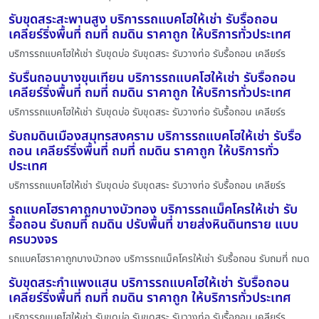
รับขุดสระสะพานสูง บริการรถแบคโฮให้เช่า รับรื้อถอน
เคลียร์ริ่งพื้นที่ ถมที่ ถมดิน ราคาถูก ให้บริการทั่วประเทศ
บริการรถแบคโฮให้เช่า รับขุดบ่อ รับขุดสระ รับวางท่อ รับรื้อถอน เคลียร์ร
รับรื้นถอนบางขุนเทียน บริการรถแบคโฮให้เช่า รับรื้อถอน
เคลียร์ริ่งพื้นที่ ถมที่ ถมดิน ราคาถูก ให้บริการทั่วประเทศ
บริการรถแบคโฮให้เช่า รับขุดบ่อ รับขุดสระ รับวางท่อ รับรื้อถอน เคลียร์ร
รับถมดินเมืองสมุทรสงคราม บริการรถแบคโฮให้เช่า รับรื้อ
ถอน เคลียร์ริ่งพื้นที่ ถมที่ ถมดิน ราคาถูก ให้บริการทั่ว
ประเทศ
บริการรถแบคโฮให้เช่า รับขุดบ่อ รับขุดสระ รับวางท่อ รับรื้อถอน เคลียร์ร
รถแบคโฮราคาถูกบางบัวทอง บริการรถแม็คโครให้เช่า รับ
รื้อถอน รับถมที่ ถมดิน ปรับพื้นที่ ขายส่งหินดินทราย แบบ
ครบวงจร
รถแบคโฮราคาถูกบางบัวทอง บริการรถแม็คโครให้เช่า รับรื้อถอน รับถมที่ ถมด
รับขุดสระกำแพงแสน บริการรถแบคโฮให้เช่า รับรื้อถอน
เคลียร์ริ่งพื้นที่ ถมที่ ถมดิน ราคาถูก ให้บริการทั่วประเทศ
บริการรถแบคโฮให้เช่า รับขุดบ่อ รับขุดสระ รับวางท่อ รับรื้อถอน เคลียร์ร