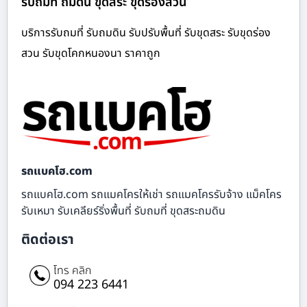
รับถมที่ ถมดิน ขุดสระ ขุดร่องสวน
บริการรับถมที่ รับถมดิน รับปรับพื้นที่ รับขุดสระ รับขุดร่อง
สวน รับขุดโคกหนองนา ราคาถูก
รถแบคโฮ.com
รถแบคโฮ.com รถแมคโครให้เช่า รถแมคโครรับจ้าง แม็คโคร
รับเหมา รับเคลียร์ริ่งพื้นที่ รับถมที่ ขุดสระถมดิน
ติดต่อเรา
โทร คลิก
094 223 6441