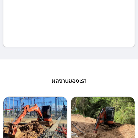
ผลงานของเรา