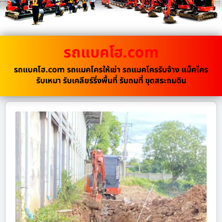
รถแบคโฮ.com
รถแบคโฮ.com รถแมคโครให้เช่า รถแมคโครรับจ้าง แม็คโคร
รับเหมา รับเคลียร์ริ่งพื้นที่ รับถมที่ ขุดสระถมดิน