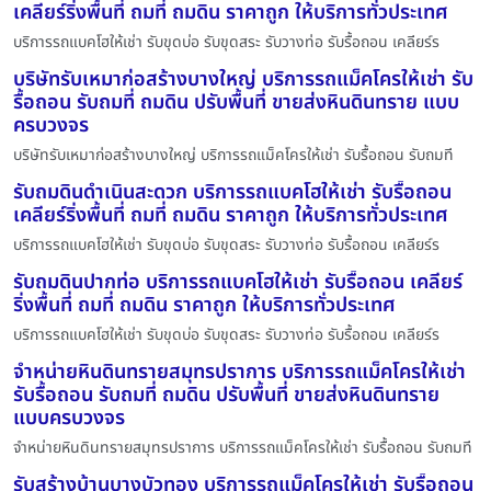
เคลียร์ริ่งพื้นที่ ถมที่ ถมดิน ราคาถูก ให้บริการทั่วประเทศ
บริการรถแบคโฮให้เช่า รับขุดบ่อ รับขุดสระ รับวางท่อ รับรื้อถอน เคลียร์ร
บริษัทรับเหมาก่อสร้างบางใหญ่ บริการรถแม็คโครให้เช่า รับ
รื้อถอน รับถมที่ ถมดิน ปรับพื้นที่ ขายส่งหินดินทราย แบบ
ครบวงจร
บริษัทรับเหมาก่อสร้างบางใหญ่ บริการรถแม็คโครให้เช่า รับรื้อถอน รับถมที
รับถมดินดำเนินสะดวก บริการรถแบคโฮให้เช่า รับรื้อถอน
เคลียร์ริ่งพื้นที่ ถมที่ ถมดิน ราคาถูก ให้บริการทั่วประเทศ
บริการรถแบคโฮให้เช่า รับขุดบ่อ รับขุดสระ รับวางท่อ รับรื้อถอน เคลียร์ร
รับถมดินปากท่อ บริการรถแบคโฮให้เช่า รับรื้อถอน เคลียร์
ริ่งพื้นที่ ถมที่ ถมดิน ราคาถูก ให้บริการทั่วประเทศ
บริการรถแบคโฮให้เช่า รับขุดบ่อ รับขุดสระ รับวางท่อ รับรื้อถอน เคลียร์ร
จำหน่ายหินดินทรายสมุทรปราการ บริการรถแม็คโครให้เช่า
รับรื้อถอน รับถมที่ ถมดิน ปรับพื้นที่ ขายส่งหินดินทราย
แบบครบวงจร
จำหน่ายหินดินทรายสมุทรปราการ บริการรถแม็คโครให้เช่า รับรื้อถอน รับถมที
รับสร้างบ้านบางบัวทอง บริการรถแม็คโครให้เช่า รับรื้อถอน