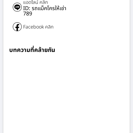
แอดไลน์ คลิก
ID: รถแม็คโครให้เช่า
789
Facebook คลิก
บทความที่คล้ายกัน