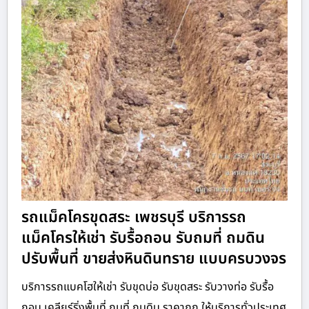
รถแม็คโครขุดสระ เพชรบุรี บริการรถ
แม็คโครให้เช่า รับรื้อถอน รับถมที่ ถมดิน
ปรับพื้นที่ ขายส่งหินดินทราย แบบครบวงจร
บริการรถแบคโฮให้เช่า รับขุดบ่อ รับขุดสระ รับวางท่อ รับรื้อ
ถอน เคลียร์ริ่งพื้นที่ ถมที่ ถมดิน ราคาถูก ให้บริการทั่วประเทศ