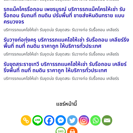
รถแม็คโครรื้อถอน เพชรบูรณ์ บริการรถแม็คโครให้เช่า รับ
รื้อถอน รับถมที่ ถมดิน ปรับพื้นที่ ขายส่งหินดินทราย แบบ
ครบวงจร
บริการรถแบคโฮให้เช่า รับขุดบ่อ รับขุดสระ รับวางท่อ รับรื้อถอน เคลียร์ร
รับวางท่อทุ่งครุ บริการรถแบคโฮให้เช่า รับรื้อถอน เคลียร์ริ่ง
พื้นที่ ถมที่ ถมดิน ราคาถูก ให้บริการทั่วประเทศ
บริการรถแบคโฮให้เช่า รับขุดบ่อ รับขุดสระ รับวางท่อ รับรื้อถอน เคลียร์ร
รับขุดสระราชเทวี บริการรถแบคโฮให้เช่า รับรื้อถอน เคลียร์
ริ่งพื้นที่ ถมที่ ถมดิน ราคาถูก ให้บริการทั่วประเทศ
บริการรถแบคโฮให้เช่า รับขุดบ่อ รับขุดสระ รับวางท่อ รับรื้อถอน เคลียร์ร
แชร์หน้านี้