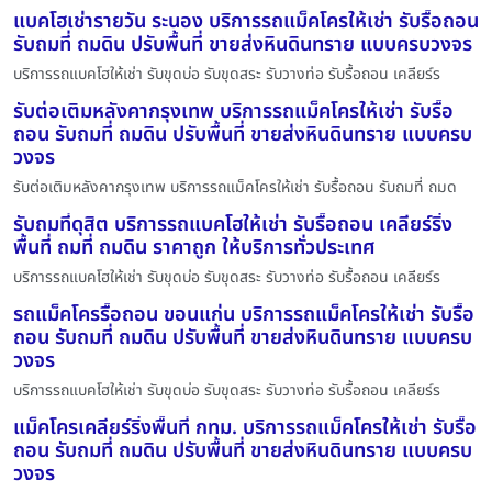
แบคโฮเช่ารายวัน ระนอง บริการรถแม็คโครให้เช่า รับรื้อถอน
รับถมที่ ถมดิน ปรับพื้นที่ ขายส่งหินดินทราย แบบครบวงจร
บริการรถแบคโฮให้เช่า รับขุดบ่อ รับขุดสระ รับวางท่อ รับรื้อถอน เคลียร์ร
รับต่อเติมหลังคากรุงเทพ บริการรถแม็คโครให้เช่า รับรื้อ
ถอน รับถมที่ ถมดิน ปรับพื้นที่ ขายส่งหินดินทราย แบบครบ
วงจร
รับต่อเติมหลังคากรุงเทพ บริการรถแม็คโครให้เช่า รับรื้อถอน รับถมที่ ถมด
รับถมที่ดุสิต บริการรถแบคโฮให้เช่า รับรื้อถอน เคลียร์ริ่ง
พื้นที่ ถมที่ ถมดิน ราคาถูก ให้บริการทั่วประเทศ
บริการรถแบคโฮให้เช่า รับขุดบ่อ รับขุดสระ รับวางท่อ รับรื้อถอน เคลียร์ร
รถแม็คโครรื้อถอน ขอนแก่น บริการรถแม็คโครให้เช่า รับรื้อ
ถอน รับถมที่ ถมดิน ปรับพื้นที่ ขายส่งหินดินทราย แบบครบ
วงจร
บริการรถแบคโฮให้เช่า รับขุดบ่อ รับขุดสระ รับวางท่อ รับรื้อถอน เคลียร์ร
แม็คโครเคลียร์ริ่งพื้นที่ กทม. บริการรถแม็คโครให้เช่า รับรื้อ
ถอน รับถมที่ ถมดิน ปรับพื้นที่ ขายส่งหินดินทราย แบบครบ
วงจร