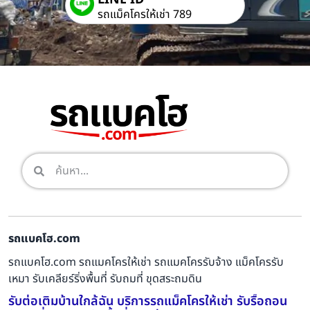
รถแม็คโครให้เช่า 789
รถแบคโฮ.com
รถแบคโฮ.com รถแมคโครให้เช่า รถแมคโครรับจ้าง แม็คโครรับ
เหมา รับเคลียร์ริ่งพื้นที่ รับถมที่ ขุดสระถมดิน
รับต่อเติมบ้านใกล้ฉัน บริการรถแม็คโครให้เช่า รับรื้อถอน