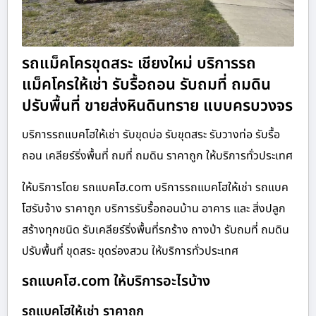
รถแม็คโครขุดสระ เชียงใหม่ บริการรถ
แม็คโครให้เช่า รับรื้อถอน รับถมที่ ถมดิน
ปรับพื้นที่ ขายส่งหินดินทราย แบบครบวงจร
บริการรถแบคโฮให้เช่า รับขุดบ่อ รับขุดสระ รับวางท่อ รับรื้อ
ถอน เคลียร์ริ่งพื้นที่ ถมที่ ถมดิน ราคาถูก ให้บริการทั่วประเทศ
ให้บริการโดย รถแบคโฮ.com บริการรถแบคโฮให้เช่า รถแบค
โฮรับจ้าง ราคาถูก บริการรับรื้อถอนบ้าน อาคาร และ สิ่งปลูก
สร้างทุกชนิด รับเคลียร์ริ่งพื้นที่รกร้าง ถางป่า รับถมที่ ถมดิน
ปรับพื้นที่ ขุดสระ ขุดร่องสวน ให้บริการทั่วประเทศ
รถแบคโฮ.com ให้บริการอะไรบ้าง
รถแบคโฮให้เช่า ราคาถูก