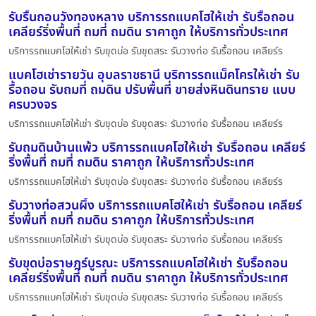
รับรื้นถอนวังทองหลาง บริการรถแบคโฮให้เช่า รับรื้อถอน
เคลียร์ริ่งพื้นที่ ถมที่ ถมดิน ราคาถูก ให้บริการทั่วประเทศ
บริการรถแบคโฮให้เช่า รับขุดบ่อ รับขุดสระ รับวางท่อ รับรื้อถอน เคลียร์ร
แบคโฮเช่ารายวัน อุบลราชธานี บริการรถแม็คโครให้เช่า รับ
รื้อถอน รับถมที่ ถมดิน ปรับพื้นที่ ขายส่งหินดินทราย แบบ
ครบวงจร
บริการรถแบคโฮให้เช่า รับขุดบ่อ รับขุดสระ รับวางท่อ รับรื้อถอน เคลียร์ร
รับถมดินบ้านแพ้ว บริการรถแบคโฮให้เช่า รับรื้อถอน เคลียร์
ริ่งพื้นที่ ถมที่ ถมดิน ราคาถูก ให้บริการทั่วประเทศ
บริการรถแบคโฮให้เช่า รับขุดบ่อ รับขุดสระ รับวางท่อ รับรื้อถอน เคลียร์ร
รับวางท่อสวนผึ้ง บริการรถแบคโฮให้เช่า รับรื้อถอน เคลียร์
ริ่งพื้นที่ ถมที่ ถมดิน ราคาถูก ให้บริการทั่วประเทศ
บริการรถแบคโฮให้เช่า รับขุดบ่อ รับขุดสระ รับวางท่อ รับรื้อถอน เคลียร์ร
รับขุดบ่อราษฎร์บูรณะ บริการรถแบคโฮให้เช่า รับรื้อถอน
เคลียร์ริ่งพื้นที่ ถมที่ ถมดิน ราคาถูก ให้บริการทั่วประเทศ
บริการรถแบคโฮให้เช่า รับขุดบ่อ รับขุดสระ รับวางท่อ รับรื้อถอน เคลียร์ร