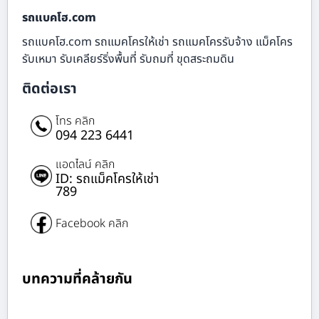
รถแบคโฮ.com
รถแบคโฮ.com รถแมคโครให้เช่า รถแมคโครรับจ้าง แม็คโคร
รับเหมา รับเคลียร์ริ่งพื้นที่ รับถมที่ ขุดสระถมดิน
ติดต่อเรา
โทร คลิก
094 223 6441
แอดไลน์ คลิก
ID: รถแม็คโครให้เช่า
789
Facebook คลิก
บทความที่คล้ายกัน