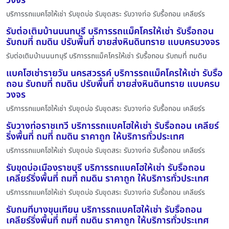
วงจร
บริการรถแบคโฮให้เช่า รับขุดบ่อ รับขุดสระ รับวางท่อ รับรื้อถอน เคลียร์ร
รับต่อเติมบ้านนนทบุรี บริการรถแม็คโครให้เช่า รับรื้อถอน
รับถมที่ ถมดิน ปรับพื้นที่ ขายส่งหินดินทราย แบบครบวงจร
รับต่อเติมบ้านนนทบุรี บริการรถแม็คโครให้เช่า รับรื้อถอน รับถมที่ ถมดิน
แบคโฮเช่ารายวัน นครสวรรค์ บริการรถแม็คโครให้เช่า รับรื้อ
ถอน รับถมที่ ถมดิน ปรับพื้นที่ ขายส่งหินดินทราย แบบครบ
วงจร
บริการรถแบคโฮให้เช่า รับขุดบ่อ รับขุดสระ รับวางท่อ รับรื้อถอน เคลียร์ร
รับวางท่อราชเทวี บริการรถแบคโฮให้เช่า รับรื้อถอน เคลียร์
ริ่งพื้นที่ ถมที่ ถมดิน ราคาถูก ให้บริการทั่วประเทศ
บริการรถแบคโฮให้เช่า รับขุดบ่อ รับขุดสระ รับวางท่อ รับรื้อถอน เคลียร์ร
รับขุดบ่อเมืองราชบุรี บริการรถแบคโฮให้เช่า รับรื้อถอน
เคลียร์ริ่งพื้นที่ ถมที่ ถมดิน ราคาถูก ให้บริการทั่วประเทศ
บริการรถแบคโฮให้เช่า รับขุดบ่อ รับขุดสระ รับวางท่อ รับรื้อถอน เคลียร์ร
รับถมที่บางขุนเทียน บริการรถแบคโฮให้เช่า รับรื้อถอน
เคลียร์ริ่งพื้นที่ ถมที่ ถมดิน ราคาถูก ให้บริการทั่วประเทศ