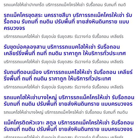
รถแบคโฮให้เช่าปากเกร็ด บริการรถแม็คโครให้เช่า รับรื้อถอน รับถมที่ ถมดิ
รถแม็คโครขุดสระ นครราชสีมา บริการรถแม็คโครให้เช่า รับ
รื้อถอน รับถมที่ ถมดิน ปรับพื้นที่ ขายส่งหินดินทราย แบบ
ครบวงจร
บริการรถแบคโฮให้เช่า รับขุดบ่อ รับขุดสระ รับวางท่อ รับรื้อถอน เคลียร์ร
รับขุดบ่อคลองสาน บริการรถแบคโฮให้เช่า รับรื้อถอน
เคลียร์ริ่งพื้นที่ ถมที่ ถมดิน ราคาถูก ให้บริการทั่วประเทศ
บริการรถแบคโฮให้เช่า รับขุดบ่อ รับขุดสระ รับวางท่อ รับรื้อถอน เคลียร์ร
รับถมที่ดอนเมือง บริการรถแบคโฮให้เช่า รับรื้อถอน เคลียร์
ริ่งพื้นที่ ถมที่ ถมดิน ราคาถูก ให้บริการทั่วประเทศ
บริการรถแบคโฮให้เช่า รับขุดบ่อ รับขุดสระ รับวางท่อ รับรื้อถอน เคลียร์ร
รถแบคโฮให้เช่าบางใหญ่ บริการรถแม็คโครให้เช่า รับรื้อถอน
รับถมที่ ถมดิน ปรับพื้นที่ ขายส่งหินดินทราย แบบครบวงจร
รถแบคโฮให้เช่าบางใหญ่ บริการรถแม็คโครให้เช่า รับรื้อถอน รับถมที่ ถมดิน
แม็คโครติดหัวเจาะ สตูล บริการรถแม็คโครให้เช่า รับรื้อถอน
รับถมที่ ถมดิน ปรับพื้นที่ ขายส่งหินดินทราย แบบครบวงจร
บริการรถแบคโฮให้เช่า รับขุดบ่อ รับขุดสระ รับวางท่อ รับรื้อถอน เคลียร์ร