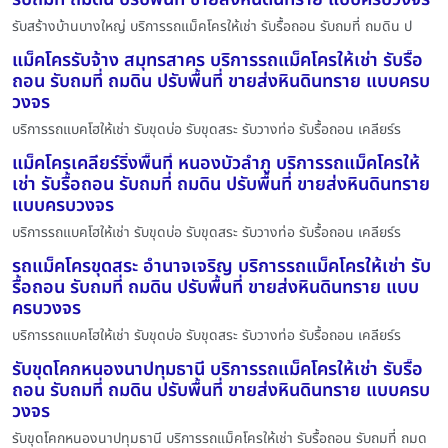
รับสร้างบ้านบางใหญ่ บริการรถแม็คโครให้เช่า รับรื้อถอน รับถมที่ ถมดิน ป
แม็คโครรับจ้าง สมุทรสาคร บริการรถแม็คโครให้เช่า รับรื้อ
ถอน รับถมที่ ถมดิน ปรับพื้นที่ ขายส่งหินดินทราย แบบครบ
วงจร
บริการรถแบคโฮให้เช่า รับขุดบ่อ รับขุดสระ รับวางท่อ รับรื้อถอน เคลียร์ร
แม็คโครเคลียร์ริ่งพื้นที่ หนองบัวลำภู บริการรถแม็คโครให้
เช่า รับรื้อถอน รับถมที่ ถมดิน ปรับพื้นที่ ขายส่งหินดินทราย
แบบครบวงจร
บริการรถแบคโฮให้เช่า รับขุดบ่อ รับขุดสระ รับวางท่อ รับรื้อถอน เคลียร์ร
รถแม็คโครขุดสระ อำนาจเจริญ บริการรถแม็คโครให้เช่า รับ
รื้อถอน รับถมที่ ถมดิน ปรับพื้นที่ ขายส่งหินดินทราย แบบ
ครบวงจร
บริการรถแบคโฮให้เช่า รับขุดบ่อ รับขุดสระ รับวางท่อ รับรื้อถอน เคลียร์ร
รับขุดโคกหนองนาปทุมธานี บริการรถแม็คโครให้เช่า รับรื้อ
ถอน รับถมที่ ถมดิน ปรับพื้นที่ ขายส่งหินดินทราย แบบครบ
วงจร
รับขุดโคกหนองนาปทุมธานี บริการรถแม็คโครให้เช่า รับรื้อถอน รับถมที่ ถมด