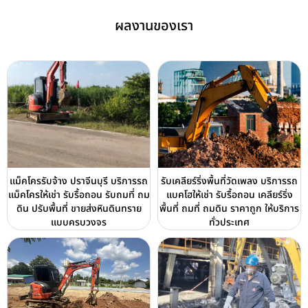
ผลงานของเรา
แม็คโครรับจ้าง ปราจีนบุรี บริการรถ
รับเคลียร์ริ่งพื้นที่วัดเพลง บริการรถ
แม็คโครให้เช่า รับรื้อถอน รับถมที่ ถม
แบคโฮให้เช่า รับรื้อถอน เคลียร์ริ่ง
ดิน ปรับพื้นที่ ขายส่งหินดินทราย
พื้นที่ ถมที่ ถมดิน ราคาถูก ให้บริการ
แบบครบวงจร
ทั่วประเทศ