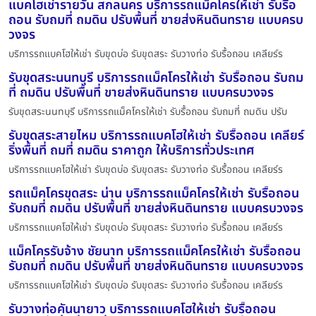
แบคโฮเช่ารายวัน สกลนคร บริการรถแม็คโครให้เช่า รับรื้อ
ถอน รับถมที่ ถมดิน ปรับพื้นที่ ขายส่งหินดินทราย แบบครบ
วงจร
บริการรถแบคโฮให้เช่า รับขุดบ่อ รับขุดสระ รับวางท่อ รับรื้อถอน เคลียร์ร
รับขุดสระนนทบุรี บริการรถแม็คโครให้เช่า รับรื้อถอน รับถม
ที่ ถมดิน ปรับพื้นที่ ขายส่งหินดินทราย แบบครบวงจร
รับขุดสระนนทบุรี บริการรถแม็คโครให้เช่า รับรื้อถอน รับถมที่ ถมดิน ปรับ
รับขุดสระสายไหม บริการรถแบคโฮให้เช่า รับรื้อถอน เคลียร์
ริ่งพื้นที่ ถมที่ ถมดิน ราคาถูก ให้บริการทั่วประเทศ
บริการรถแบคโฮให้เช่า รับขุดบ่อ รับขุดสระ รับวางท่อ รับรื้อถอน เคลียร์ร
รถแม็คโครขุดสระ น่าน บริการรถแม็คโครให้เช่า รับรื้อถอน
รับถมที่ ถมดิน ปรับพื้นที่ ขายส่งหินดินทราย แบบครบวงจร
บริการรถแบคโฮให้เช่า รับขุดบ่อ รับขุดสระ รับวางท่อ รับรื้อถอน เคลียร์ร
แม็คโครรับจ้าง ชัยนาท บริการรถแม็คโครให้เช่า รับรื้อถอน
รับถมที่ ถมดิน ปรับพื้นที่ ขายส่งหินดินทราย แบบครบวงจร
บริการรถแบคโฮให้เช่า รับขุดบ่อ รับขุดสระ รับวางท่อ รับรื้อถอน เคลียร์ร
รับวางท่อคันนายาว บริการรถแบคโฮให้เช่า รับรื้อถอน