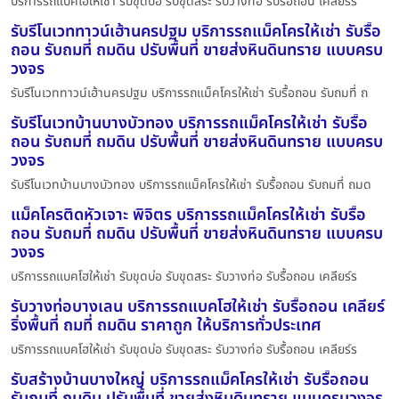
บริการรถแบคโฮให้เช่า รับขุดบ่อ รับขุดสระ รับวางท่อ รับรื้อถอน เคลียร์ร
รับรีโนเวททาวน์เฮ้านครปฐม บริการรถแม็คโครให้เช่า รับรื้อ
ถอน รับถมที่ ถมดิน ปรับพื้นที่ ขายส่งหินดินทราย แบบครบ
วงจร
รับรีโนเวททาวน์เฮ้านครปฐม บริการรถแม็คโครให้เช่า รับรื้อถอน รับถมที่ ถ
รับรีโนเวทบ้านบางบัวทอง บริการรถแม็คโครให้เช่า รับรื้อ
ถอน รับถมที่ ถมดิน ปรับพื้นที่ ขายส่งหินดินทราย แบบครบ
วงจร
รับรีโนเวทบ้านบางบัวทอง บริการรถแม็คโครให้เช่า รับรื้อถอน รับถมที่ ถมด
แม็คโครติดหัวเจาะ พิจิตร บริการรถแม็คโครให้เช่า รับรื้อ
ถอน รับถมที่ ถมดิน ปรับพื้นที่ ขายส่งหินดินทราย แบบครบ
วงจร
บริการรถแบคโฮให้เช่า รับขุดบ่อ รับขุดสระ รับวางท่อ รับรื้อถอน เคลียร์ร
รับวางท่อบางเลน บริการรถแบคโฮให้เช่า รับรื้อถอน เคลียร์
ริ่งพื้นที่ ถมที่ ถมดิน ราคาถูก ให้บริการทั่วประเทศ
บริการรถแบคโฮให้เช่า รับขุดบ่อ รับขุดสระ รับวางท่อ รับรื้อถอน เคลียร์ร
รับสร้างบ้านบางใหญ่ บริการรถแม็คโครให้เช่า รับรื้อถอน
รับถมที่ ถมดิน ปรับพื้นที่ ขายส่งหินดินทราย แบบครบวงจร