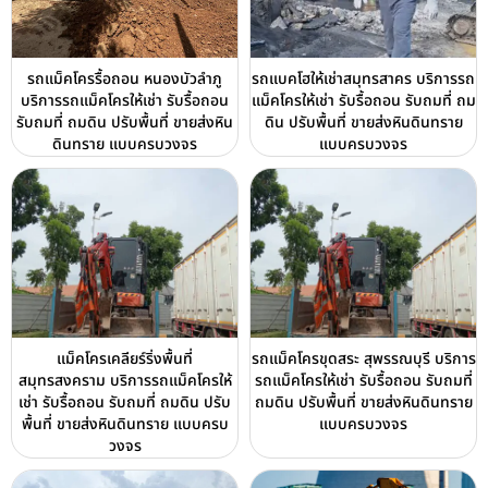
รถแม็คโครรื้อถอน หนองบัวลำภู
รถแบคโฮให้เช่าสมุทรสาคร บริการรถ
บริการรถแม็คโครให้เช่า รับรื้อถอน
แม็คโครให้เช่า รับรื้อถอน รับถมที่ ถม
รับถมที่ ถมดิน ปรับพื้นที่ ขายส่งหิน
ดิน ปรับพื้นที่ ขายส่งหินดินทราย
ดินทราย แบบครบวงจร
แบบครบวงจร
แม็คโครเคลียร์ริ่งพื้นที่
รถแม็คโครขุดสระ สุพรรณบุรี บริการ
สมุทรสงคราม บริการรถแม็คโครให้
รถแม็คโครให้เช่า รับรื้อถอน รับถมที่
เช่า รับรื้อถอน รับถมที่ ถมดิน ปรับ
ถมดิน ปรับพื้นที่ ขายส่งหินดินทราย
พื้นที่ ขายส่งหินดินทราย แบบครบ
แบบครบวงจร
วงจร