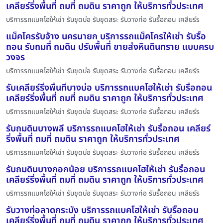
เคลียร์ริ่งพื้นที่ ถมที่ ถมดิน ราคาถูก ให้บริการทั่วประเทศ
บริการรถแบคโฮให้เช่า รับขุดบ่อ รับขุดสระ รับวางท่อ รับรื้อถอน เคลียร์ร
แม็คโครรับจ้าง นครนายก บริการรถแม็คโครให้เช่า รับรื้อ
ถอน รับถมที่ ถมดิน ปรับพื้นที่ ขายส่งหินดินทราย แบบครบ
วงจร
บริการรถแบคโฮให้เช่า รับขุดบ่อ รับขุดสระ รับวางท่อ รับรื้อถอน เคลียร์ร
รับเคลียร์ริ่งพื้นที่บางบ่อ บริการรถแบคโฮให้เช่า รับรื้อถอน
เคลียร์ริ่งพื้นที่ ถมที่ ถมดิน ราคาถูก ให้บริการทั่วประเทศ
บริการรถแบคโฮให้เช่า รับขุดบ่อ รับขุดสระ รับวางท่อ รับรื้อถอน เคลียร์ร
รับถมดินบางพลี บริการรถแบคโฮให้เช่า รับรื้อถอน เคลียร์
ริ่งพื้นที่ ถมที่ ถมดิน ราคาถูก ให้บริการทั่วประเทศ
บริการรถแบคโฮให้เช่า รับขุดบ่อ รับขุดสระ รับวางท่อ รับรื้อถอน เคลียร์ร
รับถมดินบางกอกน้อย บริการรถแบคโฮให้เช่า รับรื้อถอน
เคลียร์ริ่งพื้นที่ ถมที่ ถมดิน ราคาถูก ให้บริการทั่วประเทศ
บริการรถแบคโฮให้เช่า รับขุดบ่อ รับขุดสระ รับวางท่อ รับรื้อถอน เคลียร์ร
รับวางท่อลาดกระบัง บริการรถแบคโฮให้เช่า รับรื้อถอน
เคลียร์ริ่งพื้นที่ ถมที่ ถมดิน ราคาถูก ให้บริการทั่วประเทศ