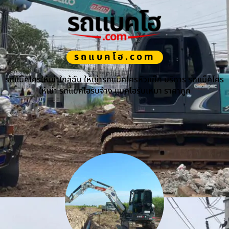
รถแบคโฮ.com
รถแม็คโครให้เช่าใกล้ฉัน ให้เช่ารถแม็คโครหัวแย็ก บริการ รถแม็คโคร
ให้เช่า รถแบคโฮรับจ้าง แบคโฮรับเหมา ราคาถูก