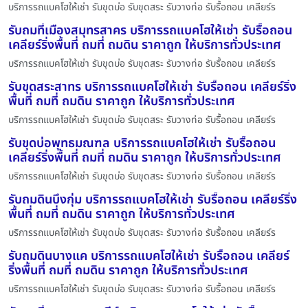
บริการรถแบคโฮให้เช่า รับขุดบ่อ รับขุดสระ รับวางท่อ รับรื้อถอน เคลียร์ร
รับถมที่เมืองสมุทรสาคร บริการรถแบคโฮให้เช่า รับรื้อถอน
เคลียร์ริ่งพื้นที่ ถมที่ ถมดิน ราคาถูก ให้บริการทั่วประเทศ
บริการรถแบคโฮให้เช่า รับขุดบ่อ รับขุดสระ รับวางท่อ รับรื้อถอน เคลียร์ร
รับขุดสระสาทร บริการรถแบคโฮให้เช่า รับรื้อถอน เคลียร์ริ่ง
พื้นที่ ถมที่ ถมดิน ราคาถูก ให้บริการทั่วประเทศ
บริการรถแบคโฮให้เช่า รับขุดบ่อ รับขุดสระ รับวางท่อ รับรื้อถอน เคลียร์ร
รับขุดบ่อพุทธมณฑล บริการรถแบคโฮให้เช่า รับรื้อถอน
เคลียร์ริ่งพื้นที่ ถมที่ ถมดิน ราคาถูก ให้บริการทั่วประเทศ
บริการรถแบคโฮให้เช่า รับขุดบ่อ รับขุดสระ รับวางท่อ รับรื้อถอน เคลียร์ร
รับถมดินบึงกุ่ม บริการรถแบคโฮให้เช่า รับรื้อถอน เคลียร์ริ่ง
พื้นที่ ถมที่ ถมดิน ราคาถูก ให้บริการทั่วประเทศ
บริการรถแบคโฮให้เช่า รับขุดบ่อ รับขุดสระ รับวางท่อ รับรื้อถอน เคลียร์ร
รับถมดินบางแค บริการรถแบคโฮให้เช่า รับรื้อถอน เคลียร์
ริ่งพื้นที่ ถมที่ ถมดิน ราคาถูก ให้บริการทั่วประเทศ
บริการรถแบคโฮให้เช่า รับขุดบ่อ รับขุดสระ รับวางท่อ รับรื้อถอน เคลียร์ร