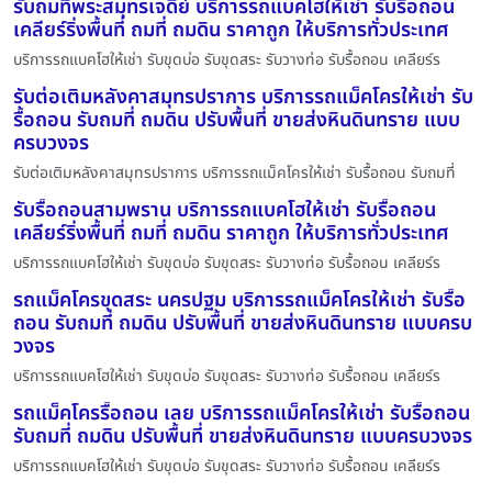
รับถมที่พระสมุทรเจดีย์ บริการรถแบคโฮให้เช่า รับรื้อถอน
เคลียร์ริ่งพื้นที่ ถมที่ ถมดิน ราคาถูก ให้บริการทั่วประเทศ
บริการรถแบคโฮให้เช่า รับขุดบ่อ รับขุดสระ รับวางท่อ รับรื้อถอน เคลียร์ร
รับต่อเติมหลังคาสมุทรปราการ บริการรถแม็คโครให้เช่า รับ
รื้อถอน รับถมที่ ถมดิน ปรับพื้นที่ ขายส่งหินดินทราย แบบ
ครบวงจร
รับต่อเติมหลังคาสมุทรปราการ บริการรถแม็คโครให้เช่า รับรื้อถอน รับถมที่
รับรื้อถอนสามพราน บริการรถแบคโฮให้เช่า รับรื้อถอน
เคลียร์ริ่งพื้นที่ ถมที่ ถมดิน ราคาถูก ให้บริการทั่วประเทศ
บริการรถแบคโฮให้เช่า รับขุดบ่อ รับขุดสระ รับวางท่อ รับรื้อถอน เคลียร์ร
รถแม็คโครขุดสระ นครปฐม บริการรถแม็คโครให้เช่า รับรื้อ
ถอน รับถมที่ ถมดิน ปรับพื้นที่ ขายส่งหินดินทราย แบบครบ
วงจร
บริการรถแบคโฮให้เช่า รับขุดบ่อ รับขุดสระ รับวางท่อ รับรื้อถอน เคลียร์ร
รถแม็คโครรื้อถอน เลย บริการรถแม็คโครให้เช่า รับรื้อถอน
รับถมที่ ถมดิน ปรับพื้นที่ ขายส่งหินดินทราย แบบครบวงจร
บริการรถแบคโฮให้เช่า รับขุดบ่อ รับขุดสระ รับวางท่อ รับรื้อถอน เคลียร์ร