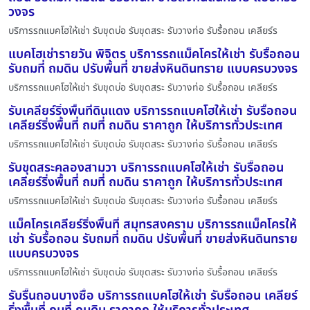
วงจร
บริการรถแบคโฮให้เช่า รับขุดบ่อ รับขุดสระ รับวางท่อ รับรื้อถอน เคลียร์ร
แบคโฮเช่ารายวัน พิจิตร บริการรถแม็คโครให้เช่า รับรื้อถอน
รับถมที่ ถมดิน ปรับพื้นที่ ขายส่งหินดินทราย แบบครบวงจร
บริการรถแบคโฮให้เช่า รับขุดบ่อ รับขุดสระ รับวางท่อ รับรื้อถอน เคลียร์ร
รับเคลียร์ริ่งพื้นที่ดินแดง บริการรถแบคโฮให้เช่า รับรื้อถอน
เคลียร์ริ่งพื้นที่ ถมที่ ถมดิน ราคาถูก ให้บริการทั่วประเทศ
บริการรถแบคโฮให้เช่า รับขุดบ่อ รับขุดสระ รับวางท่อ รับรื้อถอน เคลียร์ร
รับขุดสระคลองสามวา บริการรถแบคโฮให้เช่า รับรื้อถอน
เคลียร์ริ่งพื้นที่ ถมที่ ถมดิน ราคาถูก ให้บริการทั่วประเทศ
บริการรถแบคโฮให้เช่า รับขุดบ่อ รับขุดสระ รับวางท่อ รับรื้อถอน เคลียร์ร
แม็คโครเคลียร์ริ่งพื้นที่ สมุทรสงคราม บริการรถแม็คโครให้
เช่า รับรื้อถอน รับถมที่ ถมดิน ปรับพื้นที่ ขายส่งหินดินทราย
แบบครบวงจร
บริการรถแบคโฮให้เช่า รับขุดบ่อ รับขุดสระ รับวางท่อ รับรื้อถอน เคลียร์ร
รับรื้นถอนบางซื่อ บริการรถแบคโฮให้เช่า รับรื้อถอน เคลียร์