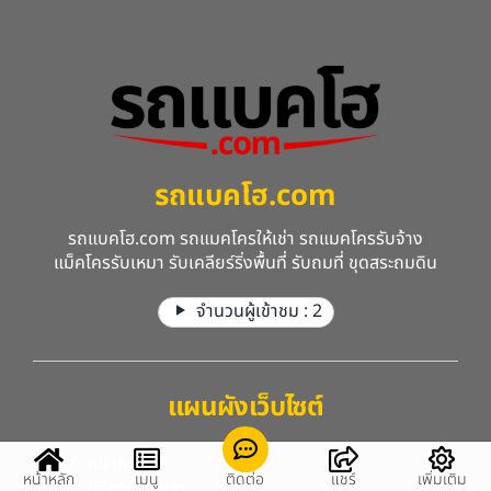
รถแบคโฮ.com
รถแบคโฮ.com รถแมคโครให้เช่า รถแมคโครรับจ้าง
แม็คโครรับเหมา รับเคลียร์ริ่งพื้นที่ รับถมที่ ขุดสระถมดิน
จำนวนผู้เข้าชม :
2
แผนผังเว็บไซต์
หน้าหลัก
หน้าหลัก
เมนู
ติดต่อ
แชร์
เพิ่มเติม
บริการของเรา