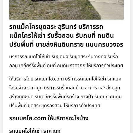
รถแม็คโครขุดสระ สุรินทร์ บริการรถ
แม็คโครให้เช่า รับรื้อถอน รับถมที่ ถมดิน
ปรับพื้นที่ ขายส่งหินดินทราย แบบครบวงจร
บริการรถแบคโฮให้เช่า รับขุดบ่อ รับขุดสระ รับวางท่อ รับรื้อ
ถอน เคลียร์ริ่งพื้นที่ ถมที่ ถมดิน ราคาถูก ให้บริการทั่วประเทศ
ให้บริการโดย รถแบคโฮ.com บริการรถแบคโฮให้เช่า รถแบค
โฮรับจ้าง ราคาถูก บริการรับรื้อถอนบ้าน อาคาร และ สิ่งปลูก
สร้างทุกชนิด รับเคลียร์ริ่งพื้นที่รกร้าง ถางป่า รับถมที่ ถมดิน
ปรับพื้นที่ ขุดสระ ขุดร่องสวน ให้บริการทั่วประเทศ
รถแบคโฮ.com ให้บริการอะไรบ้าง
รถแบคโฮให้เช่า ราคาถูก