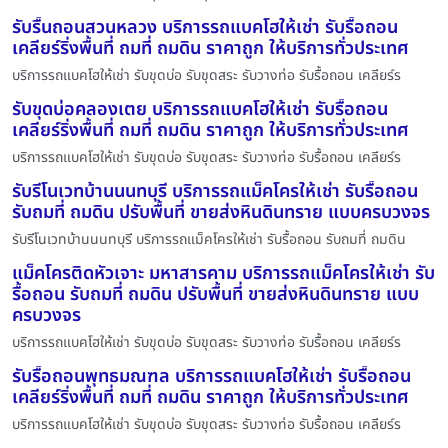
รับรื้นถอนสวนหลวง บริการรถแบคโฮให้เช่า รับรื้อถอน
เคลียร์ริ่งพื้นที่ ถมที่ ถมดิน ราคาถูก ให้บริการทั่วประเทศ
บริการรถแบคโฮให้เช่า รับขุดบ่อ รับขุดสระ รับวางท่อ รับรื้อถอน เคลียร์ร
รับขุดบ่อคลองเตย บริการรถแบคโฮให้เช่า รับรื้อถอน
เคลียร์ริ่งพื้นที่ ถมที่ ถมดิน ราคาถูก ให้บริการทั่วประเทศ
บริการรถแบคโฮให้เช่า รับขุดบ่อ รับขุดสระ รับวางท่อ รับรื้อถอน เคลียร์ร
รับรีโนเวทบ้านนนทบุรี บริการรถแม็คโครให้เช่า รับรื้อถอน
รับถมที่ ถมดิน ปรับพื้นที่ ขายส่งหินดินทราย แบบครบวงจร
รับรีโนเวทบ้านนนทบุรี บริการรถแม็คโครให้เช่า รับรื้อถอน รับถมที่ ถมดิน
แม็คโครติดหัวเจาะ มหาสารคาม บริการรถแม็คโครให้เช่า รับ
รื้อถอน รับถมที่ ถมดิน ปรับพื้นที่ ขายส่งหินดินทราย แบบ
ครบวงจร
บริการรถแบคโฮให้เช่า รับขุดบ่อ รับขุดสระ รับวางท่อ รับรื้อถอน เคลียร์ร
รับรื้อถอนพุทธมณฑล บริการรถแบคโฮให้เช่า รับรื้อถอน
เคลียร์ริ่งพื้นที่ ถมที่ ถมดิน ราคาถูก ให้บริการทั่วประเทศ
บริการรถแบคโฮให้เช่า รับขุดบ่อ รับขุดสระ รับวางท่อ รับรื้อถอน เคลียร์ร