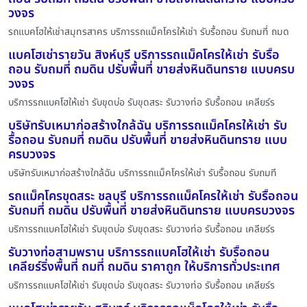
วงจร
รถแบคโฮให้เช่าสมุทรสาคร บริการรถแม็คโครให้เช่า รับรื้อถอน รับถมที่ ถมด
แบคโฮเช่ารายวัน สิงห์บุรี บริการรถแม็คโครให้เช่า รับรื้อ
ถอน รับถมที่ ถมดิน ปรับพื้นที่ ขายส่งหินดินทราย แบบครบ
วงจร
บริการรถแบคโฮให้เช่า รับขุดบ่อ รับขุดสระ รับวางท่อ รับรื้อถอน เคลียร์ร
บริษัทรับเหมาก่อสร้างใกล้ฉัน บริการรถแม็คโครให้เช่า รับ
รื้อถอน รับถมที่ ถมดิน ปรับพื้นที่ ขายส่งหินดินทราย แบบ
ครบวงจร
บริษัทรับเหมาก่อสร้างใกล้ฉัน บริการรถแม็คโครให้เช่า รับรื้อถอน รับถมที
รถแม็คโครขุดสระ ชลบุรี บริการรถแม็คโครให้เช่า รับรื้อถอน
รับถมที่ ถมดิน ปรับพื้นที่ ขายส่งหินดินทราย แบบครบวงจร
บริการรถแบคโฮให้เช่า รับขุดบ่อ รับขุดสระ รับวางท่อ รับรื้อถอน เคลียร์ร
รับวางท่อสามพราน บริการรถแบคโฮให้เช่า รับรื้อถอน
เคลียร์ริ่งพื้นที่ ถมที่ ถมดิน ราคาถูก ให้บริการทั่วประเทศ
บริการรถแบคโฮให้เช่า รับขุดบ่อ รับขุดสระ รับวางท่อ รับรื้อถอน เคลียร์ร