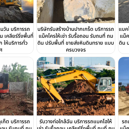
ปทุมวัน บริการรถ
บริษัทรับสร้างบ้านปากเกร็ด บริการรถ
แบคโ
 เคลียร์ริ่งพื้นที่
แม็คโครให้เช่า รับรื้อถอน รับถมที่ ถม
แม็ค
 ให้บริการทั่ว
ดิน ปรับพื้นที่ ขายส่งหินดินทราย แบบ
ดิน 
ศ
ครบวงจร
ูเก็ต บริการรถ
รับวางท่อใกล้ฉัน บริการรถแบคโฮให้
รถแ
อถอน รับถมที่ ถม
เช่า รับรื้อถอน เคลียร์ริ่งพื้นที่ ถมที่ ถม
แม็ค