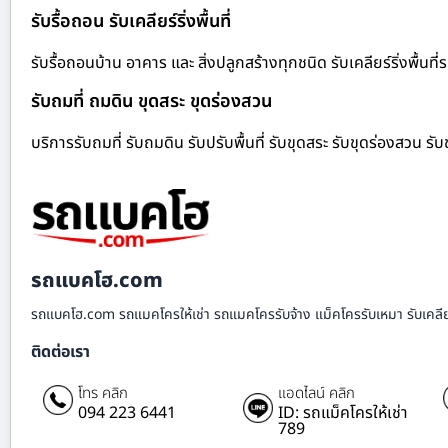
รับรื้อถอน รับเคลียร์ริ่งพื้นที่
รับรื้อถอนบ้าน อาคาร และ สิ่งปลูกสร้างทุกชนิด รับเคลียร์ริ่งพื้นที
รับถมที่ ถมดิน ขุดสระ ขุดร่องสวน
บริการรับถมที่ รับถมดิน รับปรับพื้นที่ รับขุดสระ รับขุดร่องสวน 
รถแบคโฮ.com
รถแบคโฮ.com รถแมคโครให้เช่า รถแมคโครรับจ้าง แม็คโครรับเหมา รับเคลียร์ริ
ติดต่อเรา
โทร คลิก
แอดไลน์ คลิก
094 223 6441
ID: รถแม็คโครให้เช่า
789