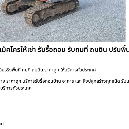
ครให้เช่า รับรื้อถอน รับถมที่ ถมดิน ปรับพื้นท
ยร์ริ่งพื้นที่ ถมที่ ถมดิน ราคาถูก ให้บริการทั่วประเทศ
ราคาถูก บริการรับรื้อถอนบ้าน อาคาร และ สิ่งปลูกสร้างทุกชนิด รับเคล
ห้บริการทั่วประเทศ
ทศ