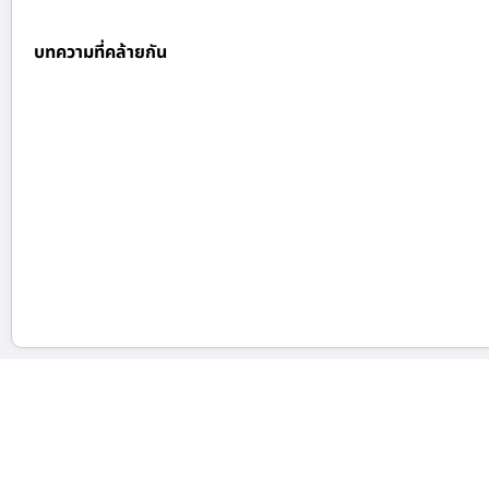
บทความที่คล้ายกัน