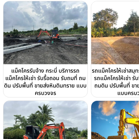
แม็คโครรับจ้าง กระบี่ บริการรถ
รถแม็คโครให้เช่าสมุ
แม็คโครให้เช่า รับรื้อถอน รับถมที่ ถม
รถแม็คโครให้เช่า รับ
ดิน ปรับพื้นที่ ขายส่งหินดินทราย แบบ
ถมดิน ปรับพื้นที่ ข
ครบวงจร
แบบครบ