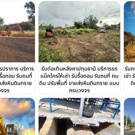
ทรปราการ บริการ
รับต่อเติมหลังคาปทุมธานี บริการรถ
รับถ
รื้อถอน รับถมที่
แม็คโครให้เช่า รับรื้อถอน รับถมที่ ถม
เช่า 
ายส่งหินดินทราย
ดิน ปรับพื้นที่ ขายส่งหินดินทราย แบบ
ดิ
วงจร
ครบวงจร