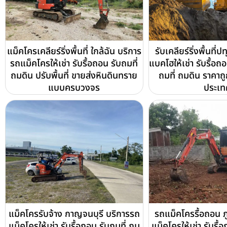
แม็คโครเคลียร์ริ่งพื้นที่ ใกล้ฉัน บริการ
รับเคลียร์ริ่งพื้นที่
รถแม็คโครให้เช่า รับรื้อถอน รับถมที่
แบคโฮให้เช่า รับรื้อถอน
ถมดิน ปรับพื้นที่ ขายส่งหินดินทราย
ถมที่ ถมดิน ราคาถูก
แบบครบวงจร
ประเท
แม็คโครรับจ้าง กาญจนบุรี บริการรถ
รถแม็คโครรื้อถอน ภ
แม็คโครให้เช่า รับรื้อถอน รับถมที่ ถม
แม็คโครให้เช่า รับรื้