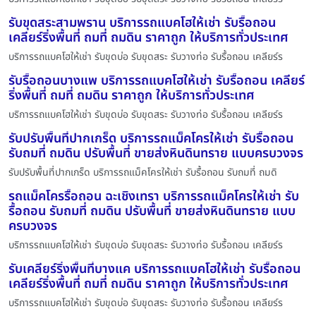
รับขุดสระสามพราน บริการรถแบคโฮให้เช่า รับรื้อถอน
เคลียร์ริ่งพื้นที่ ถมที่ ถมดิน ราคาถูก ให้บริการทั่วประเทศ
บริการรถแบคโฮให้เช่า รับขุดบ่อ รับขุดสระ รับวางท่อ รับรื้อถอน เคลียร์ร
รับรื้อถอนบางแพ บริการรถแบคโฮให้เช่า รับรื้อถอน เคลียร์
ริ่งพื้นที่ ถมที่ ถมดิน ราคาถูก ให้บริการทั่วประเทศ
บริการรถแบคโฮให้เช่า รับขุดบ่อ รับขุดสระ รับวางท่อ รับรื้อถอน เคลียร์ร
รับปรับพื้นที่ปากเกร็ด บริการรถแม็คโครให้เช่า รับรื้อถอน
รับถมที่ ถมดิน ปรับพื้นที่ ขายส่งหินดินทราย แบบครบวงจร
รับปรับพื้นที่ปากเกร็ด บริการรถแม็คโครให้เช่า รับรื้อถอน รับถมที่ ถมดิ
รถแม็คโครรื้อถอน ฉะเชิงเทรา บริการรถแม็คโครให้เช่า รับ
รื้อถอน รับถมที่ ถมดิน ปรับพื้นที่ ขายส่งหินดินทราย แบบ
ครบวงจร
บริการรถแบคโฮให้เช่า รับขุดบ่อ รับขุดสระ รับวางท่อ รับรื้อถอน เคลียร์ร
รับเคลียร์ริ่งพื้นที่บางแค บริการรถแบคโฮให้เช่า รับรื้อถอน
เคลียร์ริ่งพื้นที่ ถมที่ ถมดิน ราคาถูก ให้บริการทั่วประเทศ
บริการรถแบคโฮให้เช่า รับขุดบ่อ รับขุดสระ รับวางท่อ รับรื้อถอน เคลียร์ร