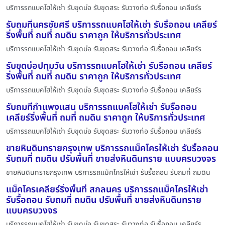
บริการรถแบคโฮให้เช่า รับขุดบ่อ รับขุดสระ รับวางท่อ รับรื้อถอน เคลียร์ร
รับถมที่นครชัยศรี บริการรถแบคโฮให้เช่า รับรื้อถอน เคลียร์
ริ่งพื้นที่ ถมที่ ถมดิน ราคาถูก ให้บริการทั่วประเทศ
บริการรถแบคโฮให้เช่า รับขุดบ่อ รับขุดสระ รับวางท่อ รับรื้อถอน เคลียร์ร
รับขุดบ่อปทุมวัน บริการรถแบคโฮให้เช่า รับรื้อถอน เคลียร์
ริ่งพื้นที่ ถมที่ ถมดิน ราคาถูก ให้บริการทั่วประเทศ
บริการรถแบคโฮให้เช่า รับขุดบ่อ รับขุดสระ รับวางท่อ รับรื้อถอน เคลียร์ร
รับถมที่กำแพงแสน บริการรถแบคโฮให้เช่า รับรื้อถอน
เคลียร์ริ่งพื้นที่ ถมที่ ถมดิน ราคาถูก ให้บริการทั่วประเทศ
บริการรถแบคโฮให้เช่า รับขุดบ่อ รับขุดสระ รับวางท่อ รับรื้อถอน เคลียร์ร
ขายหินดินทรายกรุงเทพ บริการรถแม็คโครให้เช่า รับรื้อถอน
รับถมที่ ถมดิน ปรับพื้นที่ ขายส่งหินดินทราย แบบครบวงจร
ขายหินดินทรายกรุงเทพ บริการรถแม็คโครให้เช่า รับรื้อถอน รับถมที่ ถมดิน
แม็คโครเคลียร์ริ่งพื้นที่ สกลนคร บริการรถแม็คโครให้เช่า
รับรื้อถอน รับถมที่ ถมดิน ปรับพื้นที่ ขายส่งหินดินทราย
แบบครบวงจร
บริการรถแบคโฮให้เช่า รับขุดบ่อ รับขุดสระ รับวางท่อ รับรื้อถอน เคลียร์ร