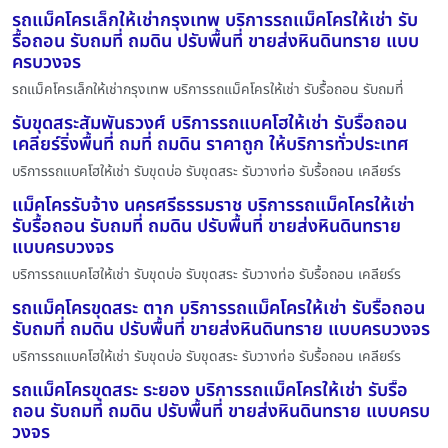
รถแม็คโครเล็กให้เช่ากรุงเทพ บริการรถแม็คโครให้เช่า รับ
รื้อถอน รับถมที่ ถมดิน ปรับพื้นที่ ขายส่งหินดินทราย แบบ
ครบวงจร
รถแม็คโครเล็กให้เช่ากรุงเทพ บริการรถแม็คโครให้เช่า รับรื้อถอน รับถมที่
รับขุดสระสัมพันธวงศ์ บริการรถแบคโฮให้เช่า รับรื้อถอน
เคลียร์ริ่งพื้นที่ ถมที่ ถมดิน ราคาถูก ให้บริการทั่วประเทศ
บริการรถแบคโฮให้เช่า รับขุดบ่อ รับขุดสระ รับวางท่อ รับรื้อถอน เคลียร์ร
แม็คโครรับจ้าง นครศรีธรรมราช บริการรถแม็คโครให้เช่า
รับรื้อถอน รับถมที่ ถมดิน ปรับพื้นที่ ขายส่งหินดินทราย
แบบครบวงจร
บริการรถแบคโฮให้เช่า รับขุดบ่อ รับขุดสระ รับวางท่อ รับรื้อถอน เคลียร์ร
รถแม็คโครขุดสระ ตาก บริการรถแม็คโครให้เช่า รับรื้อถอน
รับถมที่ ถมดิน ปรับพื้นที่ ขายส่งหินดินทราย แบบครบวงจร
บริการรถแบคโฮให้เช่า รับขุดบ่อ รับขุดสระ รับวางท่อ รับรื้อถอน เคลียร์ร
รถแม็คโครขุดสระ ระยอง บริการรถแม็คโครให้เช่า รับรื้อ
ถอน รับถมที่ ถมดิน ปรับพื้นที่ ขายส่งหินดินทราย แบบครบ
วงจร