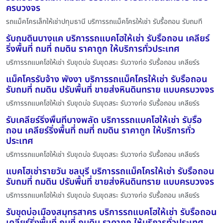
ครบวงจร
รถแม็คโครเล็กให้เช่าปทุมธานี บริการรถแม็คโครให้เช่า รับรื้อถอน รับถมที
รับถมดินบางแค บริการรถแบคโฮให้เช่า รับรื้อถอน เคลียร์
ริ่งพื้นที่ ถมที่ ถมดิน ราคาถูก ให้บริการทั่วประเทศ
บริการรถแบคโฮให้เช่า รับขุดบ่อ รับขุดสระ รับวางท่อ รับรื้อถอน เคลียร์ร
แม็คโครรับจ้าง พังงา บริการรถแม็คโครให้เช่า รับรื้อถอน
รับถมที่ ถมดิน ปรับพื้นที่ ขายส่งหินดินทราย แบบครบวงจร
บริการรถแบคโฮให้เช่า รับขุดบ่อ รับขุดสระ รับวางท่อ รับรื้อถอน เคลียร์ร
รับเคลียร์ริ่งพื้นที่บางพลัด บริการรถแบคโฮให้เช่า รับรื้อ
ถอน เคลียร์ริ่งพื้นที่ ถมที่ ถมดิน ราคาถูก ให้บริการทั่ว
ประเทศ
บริการรถแบคโฮให้เช่า รับขุดบ่อ รับขุดสระ รับวางท่อ รับรื้อถอน เคลียร์ร
แบคโฮเช่ารายวัน ชลบุรี บริการรถแม็คโครให้เช่า รับรื้อถอน
รับถมที่ ถมดิน ปรับพื้นที่ ขายส่งหินดินทราย แบบครบวงจร
บริการรถแบคโฮให้เช่า รับขุดบ่อ รับขุดสระ รับวางท่อ รับรื้อถอน เคลียร์ร
รับขุดบ่อเมืองสมุทรสาคร บริการรถแบคโฮให้เช่า รับรื้อถอน
เคลียร์ริ่งพื้นที่ ถมที่ ถมดิน ราคาถูก ให้บริการทั่วประเทศ