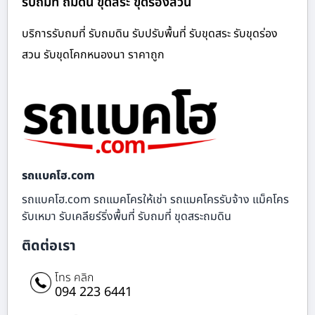
รับถมที่ ถมดิน ขุดสระ ขุดร่องสวน
บริการรับถมที่ รับถมดิน รับปรับพื้นที่ รับขุดสระ รับขุดร่อง
สวน รับขุดโคกหนองนา ราคาถูก
รถแบคโฮ.com
รถแบคโฮ.com รถแมคโครให้เช่า รถแมคโครรับจ้าง แม็คโคร
รับเหมา รับเคลียร์ริ่งพื้นที่ รับถมที่ ขุดสระถมดิน
ติดต่อเรา
โทร คลิก
094 223 6441