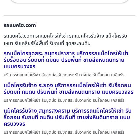
รถแบคโฮ.com
รถแบคโฮ.com รถแมคโครให้เช่า รถแมคโครรับจ้าง แม็คโครรับ
เหมา รับเคลียร์ริ่งพื้นที่ รับถมที่ ขุดสระถมดิน
รถแม็คโครขุดสระ สมุทรปราการ บริการรถแม็คโครให้เช่า
รับรื้อถอน รับถมที่ ถมดิน ปรับพื้นที่ ขายส่งหินดินทราย
แบบครบวงจร
บริการรถแบคโฮให้เช่า รับขุดบ่อ รับขุดสระ รับวางท่อ รับรื้อถอน เคลียร์ร
แม็คโครรับจ้าง ระยอง บริการรถแม็คโครให้เช่า รับรื้อถอน
รับถมที่ ถมดิน ปรับพื้นที่ ขายส่งหินดินทราย แบบครบวงจร
บริการรถแบคโฮให้เช่า รับขุดบ่อ รับขุดสระ รับวางท่อ รับรื้อถอน เคลียร์ร
แม็คโครรับจ้าง สมุทรสงคราม บริการรถแม็คโครให้เช่า รับ
รื้อถอน รับถมที่ ถมดิน ปรับพื้นที่ ขายส่งหินดินทราย แบบ
ครบวงจร
บริการรถแบคโฮให้เช่า รับขุดบ่อ รับขุดสระ รับวางท่อ รับรื้อถอน เคลียร์ร