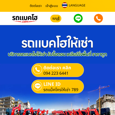
LANGUAGE
ติดต่อเรา
เข้าสู่ระบบ
เมนู
ติดต่อเรา คลิก
094 223 6441
LINE ID
รถแม็คโครให้เช่า 789