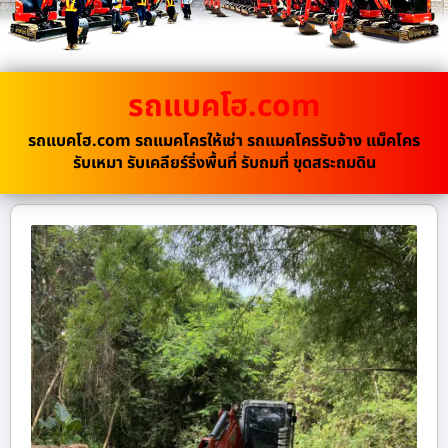
รถแบคโฮ.com
รถแบคโฮ.com รถแมคโครให้เช่า รถแมคโครรับจ้าง แม็คโคร
รับเหมา รับเคลียร์ริ่งพื้นที่ รับถมที่ ขุดสระถมดิน