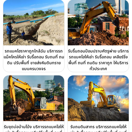
รถแบคโฮราคาถูกใกล้ฉัน บริการรถ
รับรื้นถอนป้อมปราบศัตรูพ่าย บริการ
แม็คโครให้เช่า รับรื้อถอน รับถมที่ ถม
รถแบคโฮให้เช่า รับรื้อถอน เคลียร์ริ่ง
ดิน ปรับพื้นที่ ขายส่งหินดินทราย
พื้นที่ ถมที่ ถมดิน ราคาถูก ให้บริการ
แบบครบวงจร
ทั่วประเทศ
รับขุดบ่อบ้านโป่ง บริการรถแบคโฮให้
รับถมดินสาทร บริการรถแบคโฮให้