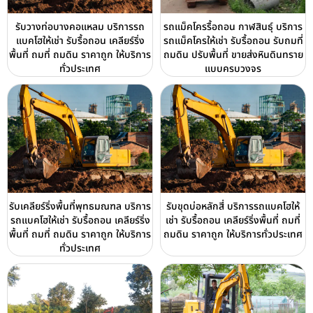
รับวางท่อบางคอแหลม บริการรถ
รถแม็คโครรื้อถอน กาฬสินธุ์ บริการ
แบคโฮให้เช่า รับรื้อถอน เคลียร์ริ่ง
รถแม็คโครให้เช่า รับรื้อถอน รับถมที่
พื้นที่ ถมที่ ถมดิน ราคาถูก ให้บริการ
ถมดิน ปรับพื้นที่ ขายส่งหินดินทราย
ทั่วประเทศ
แบบครบวงจร
รับเคลียร์ริ่งพื้นที่พุทธมณฑล บริการ
รับขุดบ่อหลักสี่ บริการรถแบคโฮให้
รถแบคโฮให้เช่า รับรื้อถอน เคลียร์ริ่ง
เช่า รับรื้อถอน เคลียร์ริ่งพื้นที่ ถมที่
พื้นที่ ถมที่ ถมดิน ราคาถูก ให้บริการ
ถมดิน ราคาถูก ให้บริการทั่วประเทศ
ทั่วประเทศ