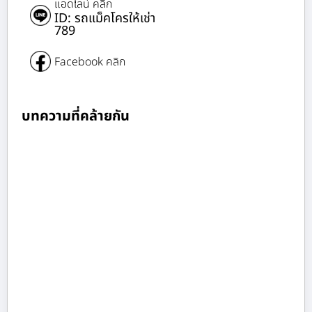
แอดไลน์ คลิก
ID: รถแม็คโครให้เช่า
789
Facebook คลิก
บทความที่คล้ายกัน