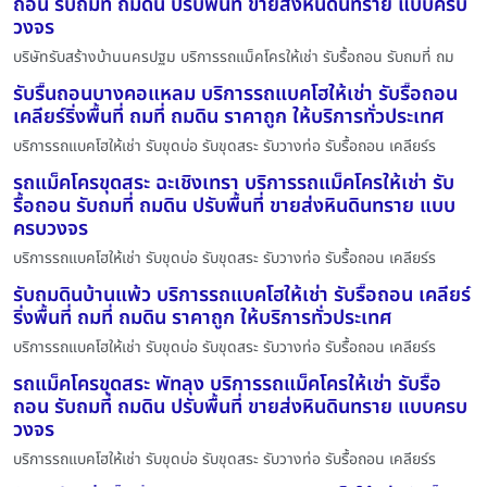
ถอน รับถมที่ ถมดิน ปรับพื้นที่ ขายส่งหินดินทราย แบบครบ
วงจร
บริษัทรับสร้างบ้านนครปฐม บริการรถแม็คโครให้เช่า รับรื้อถอน รับถมที่ ถม
รับรื้นถอนบางคอแหลม บริการรถแบคโฮให้เช่า รับรื้อถอน
เคลียร์ริ่งพื้นที่ ถมที่ ถมดิน ราคาถูก ให้บริการทั่วประเทศ
บริการรถแบคโฮให้เช่า รับขุดบ่อ รับขุดสระ รับวางท่อ รับรื้อถอน เคลียร์ร
รถแม็คโครขุดสระ ฉะเชิงเทรา บริการรถแม็คโครให้เช่า รับ
รื้อถอน รับถมที่ ถมดิน ปรับพื้นที่ ขายส่งหินดินทราย แบบ
ครบวงจร
บริการรถแบคโฮให้เช่า รับขุดบ่อ รับขุดสระ รับวางท่อ รับรื้อถอน เคลียร์ร
รับถมดินบ้านแพ้ว บริการรถแบคโฮให้เช่า รับรื้อถอน เคลียร์
ริ่งพื้นที่ ถมที่ ถมดิน ราคาถูก ให้บริการทั่วประเทศ
บริการรถแบคโฮให้เช่า รับขุดบ่อ รับขุดสระ รับวางท่อ รับรื้อถอน เคลียร์ร
รถแม็คโครขุดสระ พัทลุง บริการรถแม็คโครให้เช่า รับรื้อ
ถอน รับถมที่ ถมดิน ปรับพื้นที่ ขายส่งหินดินทราย แบบครบ
วงจร
บริการรถแบคโฮให้เช่า รับขุดบ่อ รับขุดสระ รับวางท่อ รับรื้อถอน เคลียร์ร