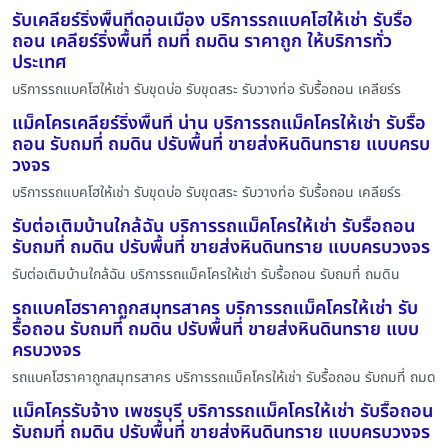
รับเคลียร์ริ่งพื้นที่ดอนเมือง บริการรถแบคโฮให้เช่า รับรื้อ
ถอน เคลียร์ริ่งพื้นที่ ถมที่ ถมดิน ราคาถูก ให้บริการทั่ว
ประเทศ
บริการรถแบคโฮให้เช่า รับขุดบ่อ รับขุดสระ รับวางท่อ รับรื้อถอน เคลียร์ร
แม็คโครเคลียร์ริ่งพื้นที่ น่าน บริการรถแม็คโครให้เช่า รับรื้อ
ถอน รับถมที่ ถมดิน ปรับพื้นที่ ขายส่งหินดินทราย แบบครบ
วงจร
บริการรถแบคโฮให้เช่า รับขุดบ่อ รับขุดสระ รับวางท่อ รับรื้อถอน เคลียร์ร
รับต่อเติมบ้านใกล้ฉัน บริการรถแม็คโครให้เช่า รับรื้อถอน
รับถมที่ ถมดิน ปรับพื้นที่ ขายส่งหินดินทราย แบบครบวงจร
รับต่อเติมบ้านใกล้ฉัน บริการรถแม็คโครให้เช่า รับรื้อถอน รับถมที่ ถมดิน
รถแบคโฮราคาถูกสมุทรสาคร บริการรถแม็คโครให้เช่า รับ
รื้อถอน รับถมที่ ถมดิน ปรับพื้นที่ ขายส่งหินดินทราย แบบ
ครบวงจร
รถแบคโฮราคาถูกสมุทรสาคร บริการรถแม็คโครให้เช่า รับรื้อถอน รับถมที่ ถมด
แม็คโครรับจ้าง เพชรบุรี บริการรถแม็คโครให้เช่า รับรื้อถอน
รับถมที่ ถมดิน ปรับพื้นที่ ขายส่งหินดินทราย แบบครบวงจร