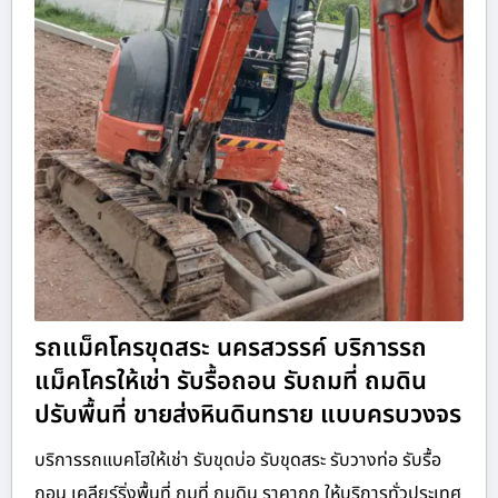
รถแม็คโครขุดสระ นครสวรรค์ บริการรถ
แม็คโครให้เช่า รับรื้อถอน รับถมที่ ถมดิน
ปรับพื้นที่ ขายส่งหินดินทราย แบบครบวงจร
บริการรถแบคโฮให้เช่า รับขุดบ่อ รับขุดสระ รับวางท่อ รับรื้อ
ถอน เคลียร์ริ่งพื้นที่ ถมที่ ถมดิน ราคาถูก ให้บริการทั่วประเทศ