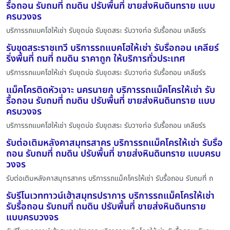
รื้อถอน รับถมที่ ถมดิน ปรับพื้นที่ ขายส่งหินดินทราย แบบ
ครบวงจร
บริการรถแบคโฮให้เช่า รับขุดบ่อ รับขุดสระ รับวางท่อ รับรื้อถอน เคลียร์ร
รับขุดสระราชเทวี บริการรถแบคโฮให้เช่า รับรื้อถอน เคลียร์
ริ่งพื้นที่ ถมที่ ถมดิน ราคาถูก ให้บริการทั่วประเทศ
บริการรถแบคโฮให้เช่า รับขุดบ่อ รับขุดสระ รับวางท่อ รับรื้อถอน เคลียร์ร
แม็คโครติดหัวเจาะ นครนายก บริการรถแม็คโครให้เช่า รับ
รื้อถอน รับถมที่ ถมดิน ปรับพื้นที่ ขายส่งหินดินทราย แบบ
ครบวงจร
บริการรถแบคโฮให้เช่า รับขุดบ่อ รับขุดสระ รับวางท่อ รับรื้อถอน เคลียร์ร
รับต่อเติมหลังคาสมุทรสาคร บริการรถแม็คโครให้เช่า รับรื้อ
ถอน รับถมที่ ถมดิน ปรับพื้นที่ ขายส่งหินดินทราย แบบครบ
วงจร
รับต่อเติมหลังคาสมุทรสาคร บริการรถแม็คโครให้เช่า รับรื้อถอน รับถมที่ ถ
รับรีโนเวททาวน์เฮ้าสมุทรปราการ บริการรถแม็คโครให้เช่า
รับรื้อถอน รับถมที่ ถมดิน ปรับพื้นที่ ขายส่งหินดินทราย
แบบครบวงจร