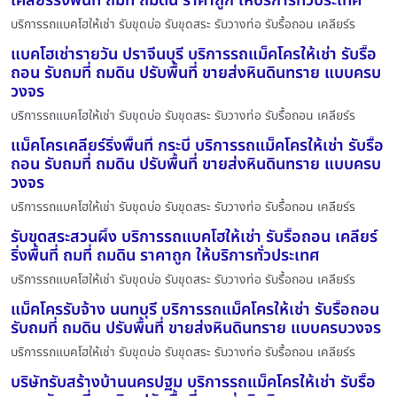
เคลียร์ริ่งพื้นที่ ถมที่ ถมดิน ราคาถูก ให้บริการทั่วประเทศ
บริการรถแบคโฮให้เช่า รับขุดบ่อ รับขุดสระ รับวางท่อ รับรื้อถอน เคลียร์ร
แบคโฮเช่ารายวัน ปราจีนบุรี บริการรถแม็คโครให้เช่า รับรื้อ
ถอน รับถมที่ ถมดิน ปรับพื้นที่ ขายส่งหินดินทราย แบบครบ
วงจร
บริการรถแบคโฮให้เช่า รับขุดบ่อ รับขุดสระ รับวางท่อ รับรื้อถอน เคลียร์ร
แม็คโครเคลียร์ริ่งพื้นที่ กระบี่ บริการรถแม็คโครให้เช่า รับรื้อ
ถอน รับถมที่ ถมดิน ปรับพื้นที่ ขายส่งหินดินทราย แบบครบ
วงจร
บริการรถแบคโฮให้เช่า รับขุดบ่อ รับขุดสระ รับวางท่อ รับรื้อถอน เคลียร์ร
รับขุดสระสวนผึ้ง บริการรถแบคโฮให้เช่า รับรื้อถอน เคลียร์
ริ่งพื้นที่ ถมที่ ถมดิน ราคาถูก ให้บริการทั่วประเทศ
บริการรถแบคโฮให้เช่า รับขุดบ่อ รับขุดสระ รับวางท่อ รับรื้อถอน เคลียร์ร
แม็คโครรับจ้าง นนทบุรี บริการรถแม็คโครให้เช่า รับรื้อถอน
รับถมที่ ถมดิน ปรับพื้นที่ ขายส่งหินดินทราย แบบครบวงจร
บริการรถแบคโฮให้เช่า รับขุดบ่อ รับขุดสระ รับวางท่อ รับรื้อถอน เคลียร์ร
บริษัทรับสร้างบ้านนครปฐม บริการรถแม็คโครให้เช่า รับรื้อ