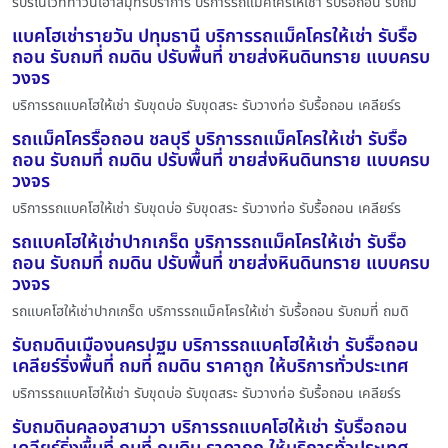
รับรีโนเวททาวน์เฮ้าสมุทรปราการ บริการรถแม็คโครให้เช่า รับรื้อถอน รับถม
แบคโฮเช่ารายวัน ปทุมธานี บริการรถแม็คโครให้เช่า รับรื้อ
ถอน รับถมที่ ถมดิน ปรับพื้นที่ ขายส่งหินดินทราย แบบครบ
วงจร
บริการรถแบคโฮให้เช่า รับขุดบ่อ รับขุดสระ รับวางท่อ รับรื้อถอน เคลียร์ร
รถแม็คโครรื้อถอน ชลบุรี บริการรถแม็คโครให้เช่า รับรื้อ
ถอน รับถมที่ ถมดิน ปรับพื้นที่ ขายส่งหินดินทราย แบบครบ
วงจร
บริการรถแบคโฮให้เช่า รับขุดบ่อ รับขุดสระ รับวางท่อ รับรื้อถอน เคลียร์ร
รถแบคโฮให้เช่าปากเกร็ด บริการรถแม็คโครให้เช่า รับรื้อ
ถอน รับถมที่ ถมดิน ปรับพื้นที่ ขายส่งหินดินทราย แบบครบ
วงจร
รถแบคโฮให้เช่าปากเกร็ด บริการรถแม็คโครให้เช่า รับรื้อถอน รับถมที่ ถมดิ
รับถมดินเมืองนครปฐม บริการรถแบคโฮให้เช่า รับรื้อถอน
เคลียร์ริ่งพื้นที่ ถมที่ ถมดิน ราคาถูก ให้บริการทั่วประเทศ
บริการรถแบคโฮให้เช่า รับขุดบ่อ รับขุดสระ รับวางท่อ รับรื้อถอน เคลียร์ร
รับถมดินคลองสามวา บริการรถแบคโฮให้เช่า รับรื้อถอน