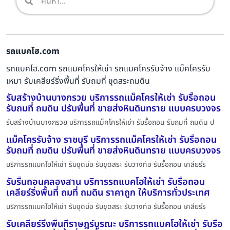
รถแบคโฮ.com
รถแบคโฮ.com รถแมคโครให้เช่า รถแมคโครรับจ้าง แม็คโครรับ
เหมา รับเคลียร์ริ่งพื้นที่ รับถมที่ ขุดสระถมดิน
รับสร้างบ้านบางกรวย บริการรถแม็คโครให้เช่า รับรื้อถอน
รับถมที่ ถมดิน ปรับพื้นที่ ขายส่งหินดินทราย แบบครบวงจร
รับสร้างบ้านบางกรวย บริการรถแม็คโครให้เช่า รับรื้อถอน รับถมที่ ถมดิน ป
แม็คโครรับจ้าง ราชบุรี บริการรถแม็คโครให้เช่า รับรื้อถอน
รับถมที่ ถมดิน ปรับพื้นที่ ขายส่งหินดินทราย แบบครบวงจร
บริการรถแบคโฮให้เช่า รับขุดบ่อ รับขุดสระ รับวางท่อ รับรื้อถอน เคลียร์ร
รับรื้นถอนคลองสาน บริการรถแบคโฮให้เช่า รับรื้อถอน
เคลียร์ริ่งพื้นที่ ถมที่ ถมดิน ราคาถูก ให้บริการทั่วประเทศ
บริการรถแบคโฮให้เช่า รับขุดบ่อ รับขุดสระ รับวางท่อ รับรื้อถอน เคลียร์ร
รับเคลียร์ริ่งพื้นที่ราษฎร์บูรณะ บริการรถแบคโฮให้เช่า รับรื้อ