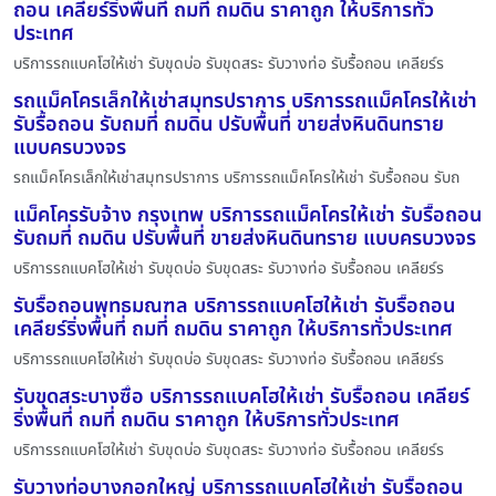
ถอน เคลียร์ริ่งพื้นที่ ถมที่ ถมดิน ราคาถูก ให้บริการทั่ว
ประเทศ
บริการรถแบคโฮให้เช่า รับขุดบ่อ รับขุดสระ รับวางท่อ รับรื้อถอน เคลียร์ร
รถแม็คโครเล็กให้เช่าสมุทรปราการ บริการรถแม็คโครให้เช่า
รับรื้อถอน รับถมที่ ถมดิน ปรับพื้นที่ ขายส่งหินดินทราย
แบบครบวงจร
รถแม็คโครเล็กให้เช่าสมุทรปราการ บริการรถแม็คโครให้เช่า รับรื้อถอน รับถ
แม็คโครรับจ้าง กรุงเทพ บริการรถแม็คโครให้เช่า รับรื้อถอน
รับถมที่ ถมดิน ปรับพื้นที่ ขายส่งหินดินทราย แบบครบวงจร
บริการรถแบคโฮให้เช่า รับขุดบ่อ รับขุดสระ รับวางท่อ รับรื้อถอน เคลียร์ร
รับรื้อถอนพุทธมณฑล บริการรถแบคโฮให้เช่า รับรื้อถอน
เคลียร์ริ่งพื้นที่ ถมที่ ถมดิน ราคาถูก ให้บริการทั่วประเทศ
บริการรถแบคโฮให้เช่า รับขุดบ่อ รับขุดสระ รับวางท่อ รับรื้อถอน เคลียร์ร
รับขุดสระบางซื่อ บริการรถแบคโฮให้เช่า รับรื้อถอน เคลียร์
ริ่งพื้นที่ ถมที่ ถมดิน ราคาถูก ให้บริการทั่วประเทศ
บริการรถแบคโฮให้เช่า รับขุดบ่อ รับขุดสระ รับวางท่อ รับรื้อถอน เคลียร์ร
รับวางท่อบางกอกใหญ่ บริการรถแบคโฮให้เช่า รับรื้อถอน