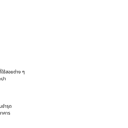
ี่ใช้สอยต่าง ๆ
ะปา
นชำรุด
อาคาร