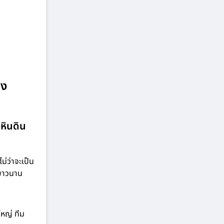
่ง
งหินดิน
่ว่าจะเป็น
์ยาวนาน
ใหญ่ ทีม