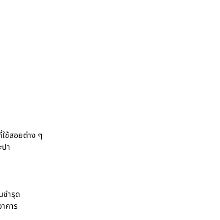
ี่ใช้สอยต่าง ๆ
ะปา
นชำรุด
อาคาร